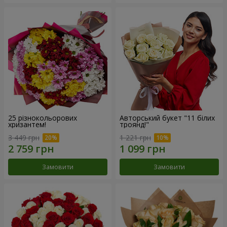
25 різнокольорових
Авторський букет "11 білих
хризантем!
троянд!"
3 449 грн
1 221 грн
Замовити
Замовити