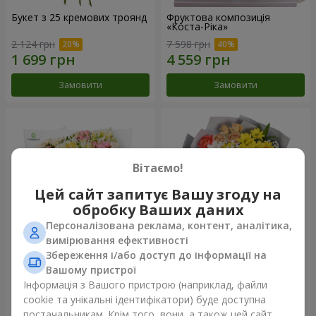
Букет з 25 кремових троянд
Фруктова композиція
«Коста-Ріка»
2 124 грн
7 598 грн
Замовити
Замовити
Вітаємо!
Цей сайт запитує Вашу згоду на
обробку Ваших даних
Персоналізована реклама, контент, аналітика,
вимірювання ефективності
Збереження і/або доступ до інформації на
Букет "Хрещатик"
Букет "Ми та літо"
Вашому пристрої
Інформація з Вашого пристрою (наприклад, файли
3 799 грн
1 443 грн
cookie та унікальні ідентифікатори) буде доступна
постачальникам. Крім того, вони, а також цей сайт