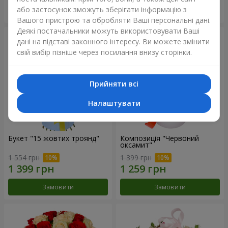
або застосунок зможуть зберігати інформацію з
Замовити
Замовити
Вашого пристрою та обробляти Ваші персональні дані.
Деякі постачальники можуть використовувати Ваші
дані на підставі законного інтересу. Ви можете змінити
свій вибір пізніше через посилання внизу сторінки.
Прийняти всі
Налаштувати
Букет "15 жовтих троянд"
Композиція "Червоний
оксамит"
1 554 грн
1 399 грн
Замовити
Замовити