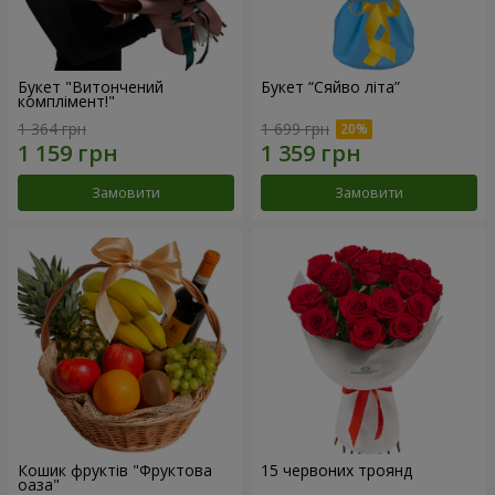
Букет "Витончений
Букет “Сяйво літа”
комплімент!"
1 364 грн
1 699 грн
Замовити
Замовити
Кошик фруктів "Фруктова
15 червоних троянд
оаза"