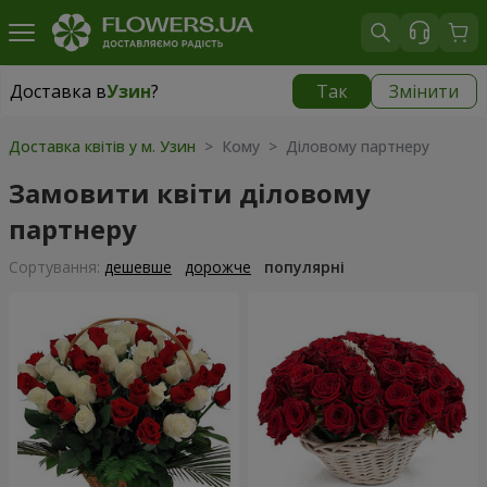
Доставка в
Узин
?
Так
Змінити
Доставка в
Узин
|
безкоштовно
Доставка квітів у м. Узин
> Кому > Діловому партнеру
Замовити квіти діловому
партнеру
Сортування:
дешевше
дорожче
популярні