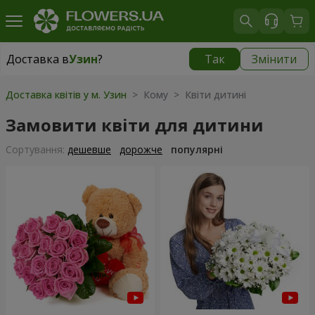
Доставка в
Узин
?
Так
Змінити
Доставка в
Узин
|
безкоштовно
Доставка квітів у м. Узин
> Кому > Квіти дитині
Замовити квіти для дитини
Сортування:
дешевше
дорожче
популярні