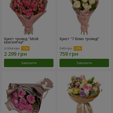
Букет троянд "Моїй
Букет "7 білих троянд!"
красунечці!"
2 554 грн
949 грн
Замовити
Замовити