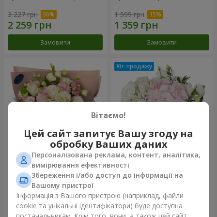
3 227 грн
1 599 грн
Замовити
Замовити
Вітаємо!
Цей сайт запитує Вашу згоду на
обробку Ваших даних
Персоналізована реклама, контент, аналітика,
Букет "Пана Кота"
Композиція "Ніжний дотик"
вимірювання ефективності
Збереження і/або доступ до інформації на
2 074 грн
1 777 грн
Вашому пристрої
Інформація з Вашого пристрою (наприклад, файли
cookie та унікальні ідентифікатори) буде доступна
Замовити
Замовити
постачальникам. Крім того, вони, а також цей сайт