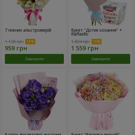
7 ніжних альстромерій
Букет "Дотик кохання" +
Raffaello
1 128 грн
1 834 грн
Замовити
Замовити
9 гілок фіолетової еустоми
Букет "Веселка емоцій"