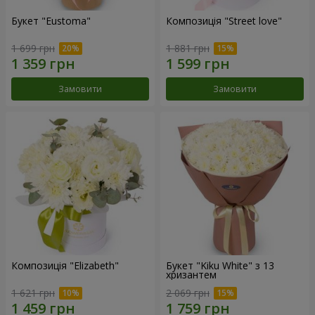
Букет "Eustoma"
Композиція "Street love"
1 699 грн
1 881 грн
Замовити
Замовити
Композиція "Elizabeth"
Букет "Kiku White" з 13
хризантем
1 621 грн
2 069 грн