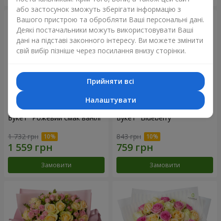
або застосунок зможуть зберігати інформацію з
Вашого пристрою та обробляти Ваші персональні дані.
Деякі постачальники можуть використовувати Ваші
дані на підставі законного інтересу. Ви можете змінити
свій вибір пізніше через посилання внизу сторінки.
Прийняти всі
Налаштувати
Букет "Рожевий смак ванілі"
Букет "Blueberry"
1 732 грн
843 грн
Замовити
Замовити