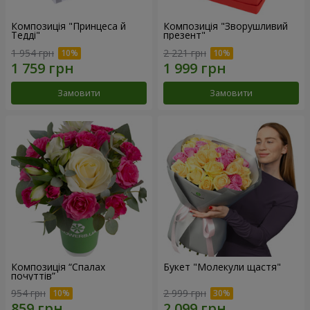
Композиція "Принцеса й
Композиція "Зворушливий
Тедді"
презент"
1 954 грн
2 221 грн
Замовити
Замовити
Композиція “Спалах
Букет "Молекули щастя"
почуттів”
954 грн
2 999 грн