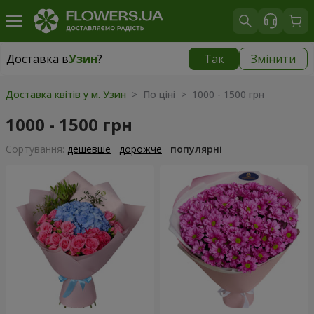
Доставка в
Узин
?
Так
Змінити
Доставка в
Узин
|
безкоштовно
Доставка квітів у м. Узин
> По ціні > 1000 - 1500 грн
1000 - 1500 грн
Сортування:
дешевше
дорожче
популярні