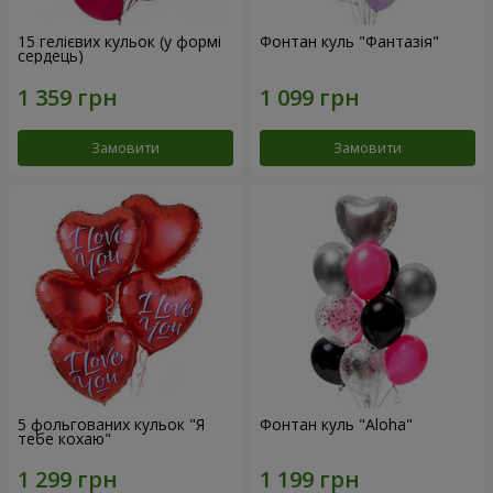
15 гелієвих кульок (у формі
Фонтан куль "Фантазія"
сердець)
Замовити
Замовити
5 фольгованих кульок "Я
Фонтан куль "Aloha"
тебе кохаю"