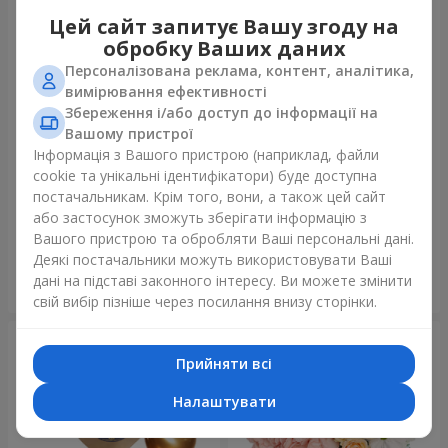
Цей сайт запитує Вашу згоду на
обробку Ваших даних
Персоналізована реклама, контент, аналітика,
вимірювання ефективності
Збереження і/або доступ до інформації на
Вашому пристрої
Інформація з Вашого пристрою (наприклад, файли
cookie та унікальні ідентифікатори) буде доступна
Букет "У День народження,
Букет "Веселка емоцій"
постачальникам. Крім того, вони, а також цей сайт
з коханням!"
або застосунок зможуть зберігати інформацію з
3 075 грн
1 888 грн
Вашого пристрою та обробляти Ваші персональні дані.
Деякі постачальники можуть використовувати Ваші
дані на підставі законного інтересу. Ви можете змінити
Замовити
Замовити
свій вибір пізніше через посилання внизу сторінки.
Прийняти всі
Налаштувати