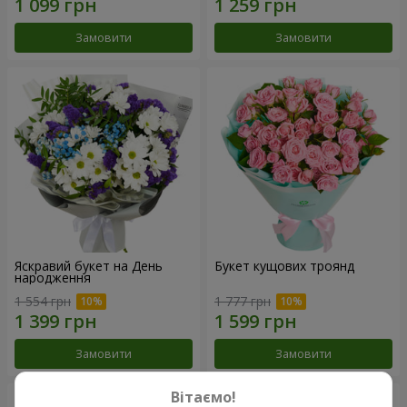
Замовити
Замовити
Яскравий букет на День
Букет кущових троянд
народження
1 554 грн
1 777 грн
Замовити
Замовити
Вітаємо!