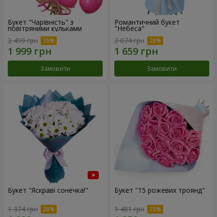
Букет "Чарівність" з
Романтичний букет
повітряними кульками
"Небеса"
2 499 грн
2 074 грн
Замовити
Замовити
Букет "Яскраві сонечка!"
Букет "15 рожевих троянд"
1 374 грн
1 481 грн