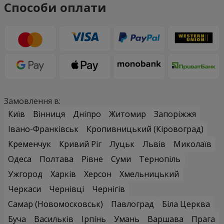
Способи оплати
Замовлення в:
Київ
Вінниця
Дніпро
Житомир
Запоріжжя
Івано-Франківськ
Кропивницький (Кіровоград)
Кременчук
Кривий Ріг
Луцьк
Львів
Миколаїв
Одеса
Полтава
Рівне
Суми
Тернопіль
Ужгород
Харків
Херсон
Хмельницький
Черкаси
Чернівці
Чернігів
Самар (Новомосковськ)
Павлоград
Біла Церква
Буча
Васильків
Ірпінь
Умань
Варшава
Прага