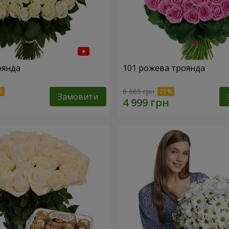
оянда
101 рожева троянда
6 665 грн
Замовити