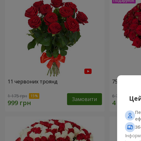
11 червоних троянд
75 червони
1 175 грн
6 713 грн
Цей
Замовити
Пе
еф
Зб
Інформа