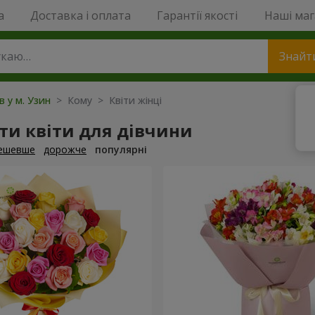
a
Доставка і оплата
Гарантії якості
Наші ма
Знайт
в у м. Узин
> Кому > Квіти жінці
ти квіти для дівчини
ешевше
дорожче
популярні