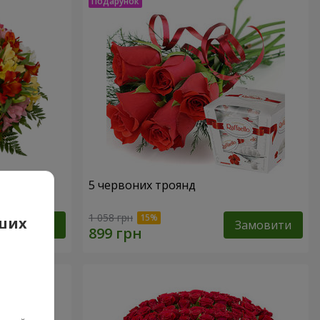
арель"
5 червоних троянд
1 058 грн
аших
Замовити
Замовити