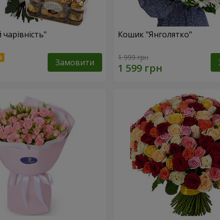
 чарівність"
Кошик "Янголятко"
1 999 грн
Замовити