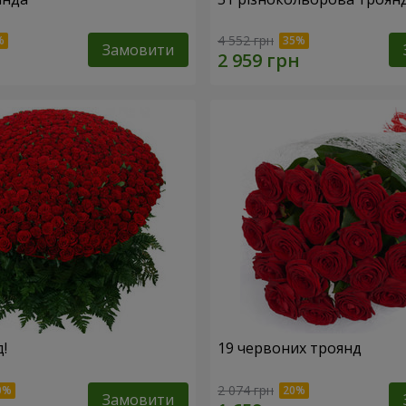
4 552 грн
Замовити
!
19 червоних троянд
2 074 грн
Замовити