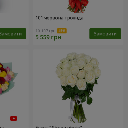
101 червона троянда
10 107 грн
Замовити
Замовити
да
Букет "Лісова німфа"