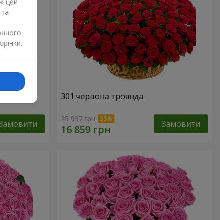
ж цей
 та
онного
орінки.
нда
301 червона троянда
25 937 грн
Замовити
Замовити