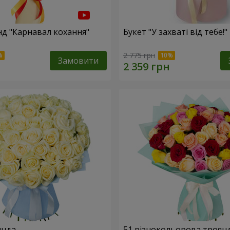
нд "Карнавал кохання"
Букет "У захваті від тебе!"
2 775 грн
Замовити
янда
51 різнокольорова троян