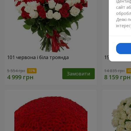
ідентиф
сайт а
обробля
Деякі 
інтерес
101 червона і біла троянда
151 червон
5 554 грн
14 835 грн
Замовити