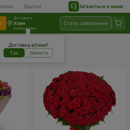
газини
Відгуки
Зв’яжіться з нами
Доставка в
и
Узин
Статус замовлення
безкоштовно
Доставка в
Узин
?
Так
Змінити