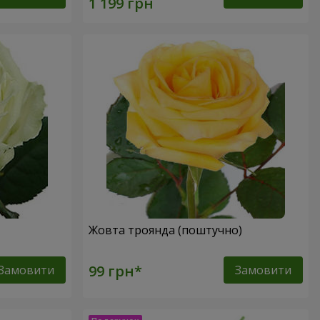
Жовта троянда (поштучно)
Замовити
Замовити