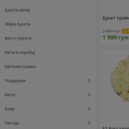
Букети квітів
Букет троя
Збірні букети
2 665 грн
Бенто-букети
Квіти в коробці
Квіткові кошики
Подарунки
Квіти
Кому
Нагода
51 біла тро