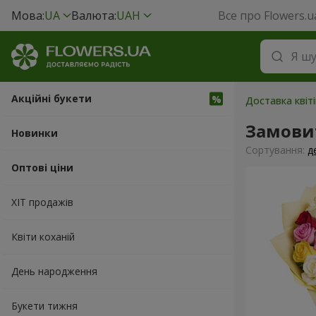
Мова:
UA
Валюта:
UAH
Все про Flowers.u
Акційні букети
Доставка квіті
Замови
Новинки
Сортування:
д
Оптові ціни
ХІТ продажів
Квіти коханій
День народження
Букети тижня