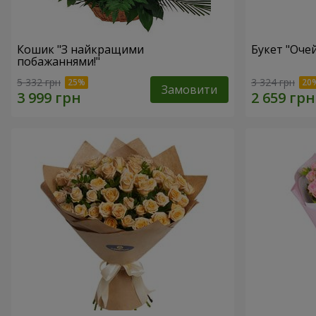
Кошик "З найкращими
Букет "Очей
побажаннями!"
5 332 грн
3 324 грн
Замовити