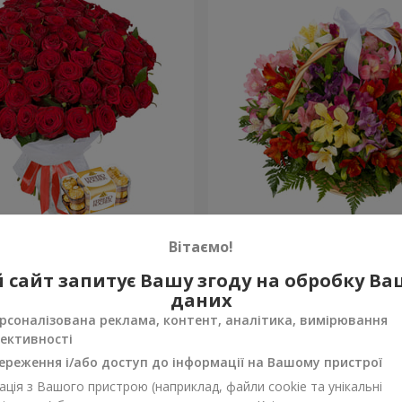
х троянд
Кошик альстромерій "Акв
Вітаємо!
3 646 грн
 сайт запитує Вашу згоду на обробку В
Замовити
даних
рсоналізована реклама, контент, аналітика, вимірювання
ективності
ереження і/або доступ до інформації на Вашому пристрої
ція з Вашого пристрою (наприклад, файли cookie та унікальні