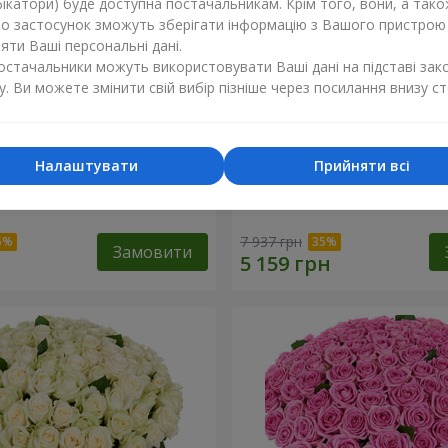
ікатори) буде доступна постачальникам. Крім того, вони, а тако
бо застосунок зможуть зберігати інформацію з Вашого пристрою
ти Ваші персональні дані.
постачальники можуть використовувати Ваші дані на підставі зак
у. Ви можете змінити свій вибір пізніше через посилання внизу ст
Налаштувати
Прийняти всі
а троянда
101 різнокольорова троя
7 937 грн
Замовити