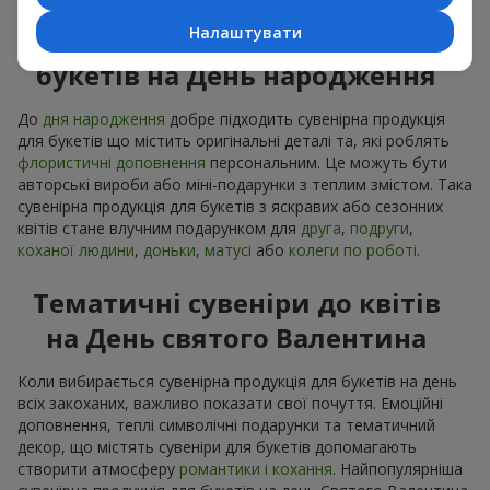
Налаштувати
Сувенірна продукція до
букетів на День народження
До
дня народження
добре підходить сувенірна продукція
для букетів що містить оригінальні деталі та, які роблять
флористичні доповнення
персональним. Це можуть бути
авторські вироби або міні-подарунки з теплим змістом. Така
сувенірна продукція для букетів з яскравих або сезонних
квітів стане влучним подарунком для
друга
,
подруги
,
коханої людини
,
доньки
,
матусі
або
колеги по роботі
.
Тематичні сувеніри до квітів
на День святого Валентина
Коли вибирається сувенірна продукція для букетів на день
всіх закоханих, важливо показати свої почуття. Емоційні
доповнення, теплі символічні подарунки та тематичний
декор, що містять сувеніри для букетів допомагають
створити атмосферу
романтики і кохання
. Найпопулярніша