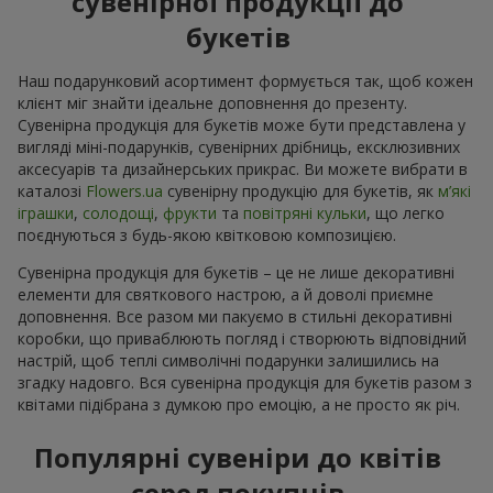
сувенірної продукції до
букетів
Наш подарунковий асортимент формується так, щоб кожен
клієнт міг знайти ідеальне доповнення до презенту.
Сувенірна продукція для букетів може бути представлена у
вигляді міні-подарунків, сувенірних дрібниць, ексклюзивних
аксесуарів та дизайнерських прикрас. Ви можете вибрати в
каталозі
Flowers.ua
cувенірну продукцію для букетів, як
м’які
іграшки
,
солодощі
,
фрукти
та
повітряні кульки
, що легко
поєднуються з будь-якою квітковою композицією.
Сувенірна продукція для букетів – це не лише декоративні
елементи для святкового настрою, а й доволі приємне
доповнення. Все разом ми пакуємо в стильні декоративні
коробки, що приваблюють погляд і створюють відповідний
настрій, щоб теплі символічні подарунки залишились на
згадку надовго. Вся сувенірна продукція для букетів разом з
квітами підібрана з думкою про емоцію, а не просто як річ.
Популярні сувеніри до квітів
серед покупців