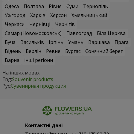
Одеса
Полтава
Рівне
Суми
Тернопіль
Ужгород
Харків
Херсон
Хмельницький
Черкаси
Чернівці
Чернігів
Самар (Новомосковськ)
Павлоград
Біла Церква
Буча
Васильків
Ірпінь
Умань
Варшава
Прага
Відень
Берлін
Ревне
Бургас
Сонячний берег
Варна
інші регіони
На інших мовах:
Eng:
Souvenir products
Рус:
Сувенирная продукция
Контактні дані