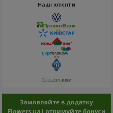
Наші клієнти
Переглянути все
Замовляйте в додатку
Flowers.ua і отримуйте бонуси