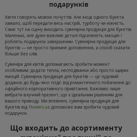
подарунків
Квіти говорять мовою почуттів. Але іноді одного букета
замало, щоб передати весь настрій, турботу чи ніжність.
Саме тут на сцену виходить сувенірна продукція для букетів.
Маленькі, але дуже важливі деталі підсилюють емоцію і
роблять подарунок завершеним. Сувенірна продукція для
букетів — не просто приємне доповнення, а спосіб сказати
більше без слів.
Сувеніри для квітів допомагають зробити момент
особливим: додати тепла, несподіванки або просто щирих
емоцій. Сувенірна продукція для букетів — це чудовий
доданок до будь-якої події: від романтичного побачення до
офіційного корпоративного привітання. Важливо лише
вибрати влучний презент, що є ідеальним рішенням для
вашого приводу. Ми впевнені, сувенірна продукція для
букетів від
Flowers.ua
допоможе вам зробити чудовий
подарунок.
Що входить до асортименту