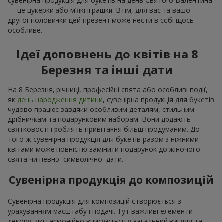
сувенірна продукція для букетів на день Святого Валентина
— це цукерки або м’які іграшки. Втім, для вас та вашої
другої половинки цей презент може нести в собі щось
особливе.
Ідеї доповнень до квітів на 8
Березня та інші дати
На 8 Березня, річниці, професійні свята або особливі події,
як
день народження дитини
, сувенірна продукція для букетів
чудово працює завдяки особливим деталям, стильним
дрібничкам та подарунковим наборам. Вони додають
святковості і роблять привітання більш продуманим. До
того ж сувенірна продукція для букетів разом з ніжними
квітами може повністю замінити подарунок до жіночого
свята чи певної символічної дати.
Сувенірна продукція до композицій
Сувенірна продукція для композицій створюється з
урахуванням масштабу і подачі. Тут важливі елементи
декору, які гармонійно вписуються у загальний вигляд та