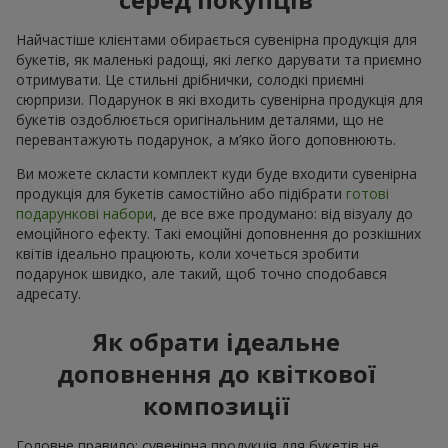
Найчастіше клієнтами обирається сувенірна продукція для
букетів, як маленькі радощі, які легко дарувати та приємно
отримувати. Це стильні дрібнички, солодкі приємні
сюрпризи. Подарунок в які входить сувенірна продукція для
букетів оздоблюється оригінальним деталями, що не
перевантажують подарунок, а м’яко його доповнюють.
Ви можете скласти комплект куди буде входити сувенірна
продукція для букетів самостійно або підібрати
готові
подарункові набори
, де все вже продумано: від візуалу до
емоційного ефекту. Такі емоційні доповнення до розкішних
квітів ідеально працюють, коли хочеться зробити
подарунок швидко, але такий, щоб точно сподобався
адресату.
Як обрати ідеальне
доповнення до квіткової
композиції
Головне правило: сувенірна продукція для букетів не