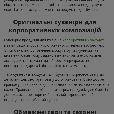
підсилюють враження від квітів і приємного подарунку в
якості якого виступає сувенірна продукція для букетів.
Оригінальні сувеніри для
корпоративних композицій
Сувенірна продукція для квітів на
корпоративних заходах
має виглядати доречно, стримано, стильно і професійно.
Втім, банальні доповнення можуть бути скучними і не
цікавими. Саме тому радимо вам вибирати ексклюзивні
аксесуари та стримані дизайнерські прикраси, що
виглядають дорого і підкреслюють статусність.
Така сувенірна продукція для букетів підкреслює увагу до
деталей і демонструє повагу до отримувача. Вона добре
працює у привітаннях для партнерів, клієнтів, керівників або
колег. Правильно підібрана сувенірна продукція для букетів
допомагає перетворити банальний корпоративний
подарунок на пам’ятний сувенір.
Обмежені серії та сезонні