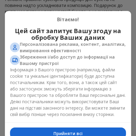
повинна надто ускладнювати композицію. Подарунок до
квітів має підтримувати настрій букета, а не змагатися з
ним. Для ніжних композицій підійде сувенірна продукція для
Вітаємо!
букетів, як легкі символічні додатки та легкі елементи
декору. Це може бути
тортик
або
маленька м’яка іграшка
.
Цей сайт запитує Вашу згоду на
Для яскравих є сенс використати більш сміливі додаткові
обробку Ваших даних
акценти, як вишукані
цукерки
чи дорогі сувеніри.
Персоналізована реклама, контент, аналітика,
вимірювання ефективності
Сувенірна продукція для букетів повинна вибиратись,
Збереження і/або доступ до інформації на
враховуючи й привід, і людину, якій адресований подарунок.
Вашому пристрої
Якщо сумніваєтесь, яка сувенірна продукція для букетів вам
Інформація з Вашого пристрою (наприклад, файли
потрібна — обирайте універсальні маленькі приємності,
cookie та унікальні ідентифікатори) буде доступна
широкий вибір яких знайдеться у нашому каталозі.
постачальникам. Крім того, вони, а також цей сайт
Сувеніри до букетів на різні свята
або застосунок зможуть зберігати інформацію з
Вашого пристрою та обробляти Ваші персональні дані.
Деякі постачальники можуть використовувати Ваші
Свято задає настрій, а сувенірна продукція для букетів його
дані на підставі законного інтересу. Ви можете змінити
підкреслює. Саме тому сувеніри для квітів часто обирають з
урахуванням дати та події. В нашому асортименті
свій вибір пізніше через посилання внизу сторінки.
знайдеться сувенірна продукція для букетів, що підійде до
будь-якого свята і може бути розрахована на будь-який
бюджет.
Прийняти всі