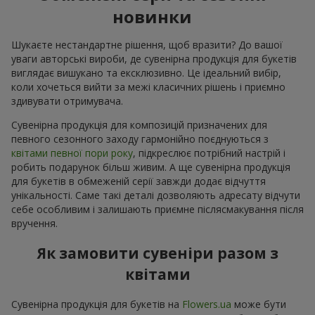
новинки
Шукаєте нестандартне рішення, щоб вразити? До вашої
уваги авторські вироби, де сувенірна продукція для букетів
виглядає вишукано та ексклюзивно. Це ідеальний вибір,
коли хочеться вийти за межі класичних рішень і приємно
здивувати отримувача.
Сувенірна продукція для композицій призначених для
певного сезонного заходу гармонійно поєднуються з
квітами певної пори року
, підкреслює потрібний настрій і
робить подарунок більш живим. А ще сувенірна продукція
для букетів в обмеженій серії завжди додає відчуття
унікальності. Саме такі деталі дозволяють адресату відчути
себе особливим і залишають приємне післясмакування після
вручення.
Як замовити сувеніри разом з
квітами
Сувенірна продукція для букетів на
Flowers.ua
може бути