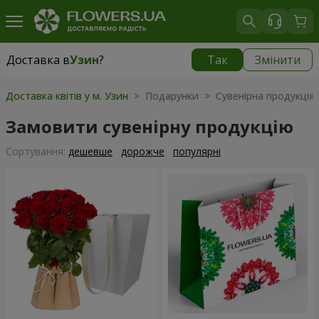
Доставка в
Узин
?
Так
Змінити
Доставка в
Узин
|
безкоштовно
Доставка квітів у м. Узин
> Подарунки > Сувенірна продукція
Замовити сувенірну продукцію
Сортування:
дешевше
дорожче
популярні