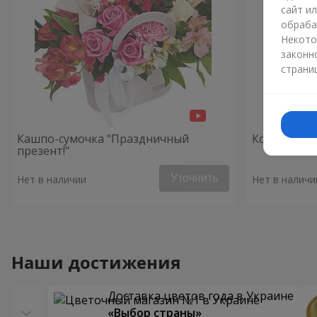
сайт и
обраба
Некото
законн
страни
Кашпо-сумочка "Праздничный
Композици
презент!"
Уточнить
Нет в наличии
Нет в наличи
Наши достижения
Доставка цветов года в Украине
«Выбор страны»