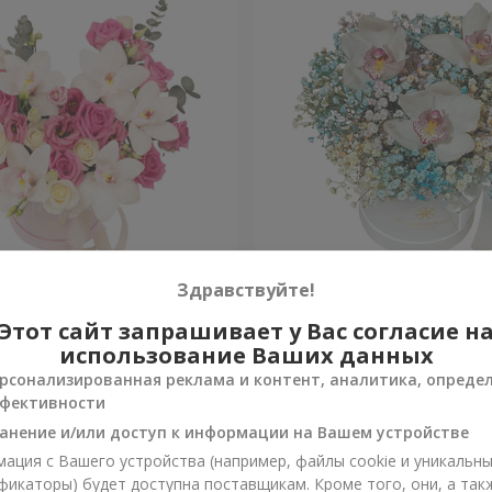
 "Квитка Цисык"
Цветы в коробке "Радужн
Здравствуйте!
настроение"
Этот сайт запрашивает у Вас согласие н
Уточнить
и
Нет в наличии
использование Ваших данных
рсонализированная реклама и контент, аналитика, опреде
фективности
анение и/или доступ к информации на Вашем устройстве
ация с Вашего устройства (например, файлы cookie и уникальн
фикаторы) будет доступна поставщикам. Кроме того, они, а так