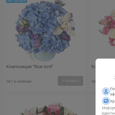
Композиция "Blue bird"
Композиция
Уточнить
Нет в наличии
Нет в наличи
Пе
эф
Хр
Информ
иденти