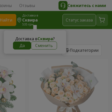
азины
Отзывы
Свяжитесь с нами
Доставка в
Найти
Сквира
Cтатус заказа
535 грн
Доставка в
Сквира
?
Да
Сменить
Подкатегории