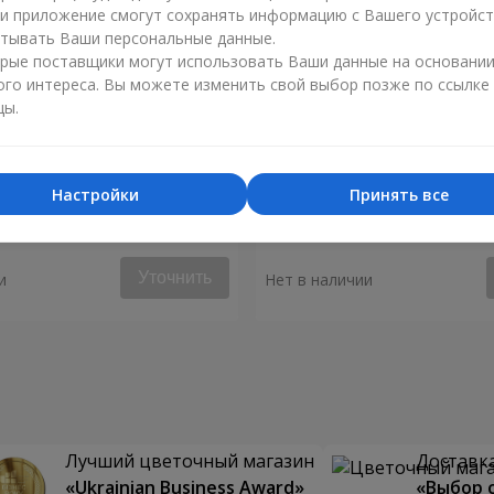
ли приложение смогут сохранять информацию с Вашего устройст
тывать Ваши персональные данные.
рые поставщики могут использовать Ваши данные на основани
ого интереса. Вы можете изменить свой выбор позже по ссылке
цы.
Настройки
Принять все
я "Монако"
Композиция "Биение серд
Уточнить
и
Нет в наличии
Лучший цветочный магазин
Доставка
«Ukrainian Business Award»
«Выбор 