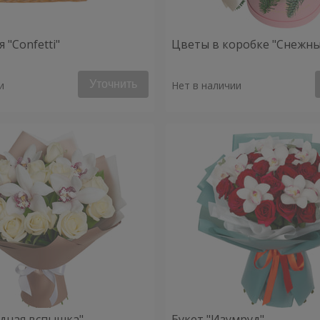
 "Confetti"
Цветы в коробке "Снежны
Уточнить
и
Нет в наличии
здная вспышка"
Букет "Изумруд"