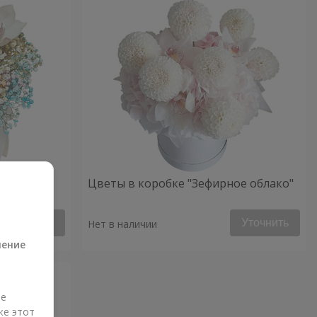
ое
Цветы в коробке "Зефирное облако"
а
Уточнить
Уточнить
Нет в наличии
ление
ые
же этот