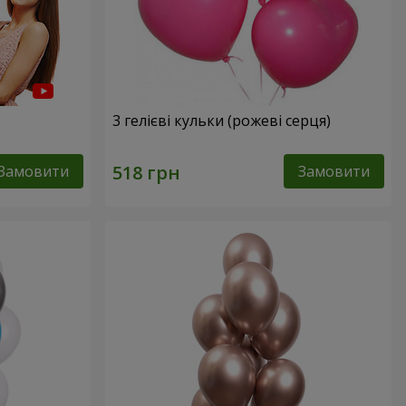
3 гелієві кульки (рожеві серця)
Замовити
Замовити