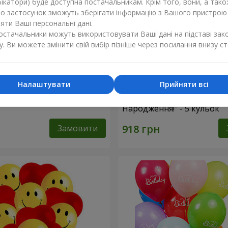
ікатори) буде доступна постачальникам. Крім того, вони, а тако
бо застосунок зможуть зберігати інформацію з Вашого пристрою
ти Ваші персональні дані.
постачальники можуть використовувати Ваші дані на підставі зак
у. Ви можете змінити свій вибір пізніше через посилання внизу ст
Налаштувати
Прийняти всі
фри"
Колекція кульок "З Днем
Народження!" - 5 кульок
Замовити