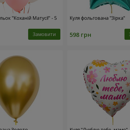
льок "Коханій Матусі!" - 5
Куля фольгована "Зірка"
Замовити
вана Золото
Куля "Люблю тебе, мамо"