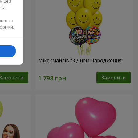
ж цей
 та
онного
орінки.
Мікс смайлів "З Днем Народження"
Замовити
Замовити