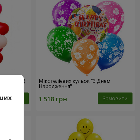
мі сердець)
Мікс гелієвих кульок "З Днем
Народження"
аших
Замовити
Замовити