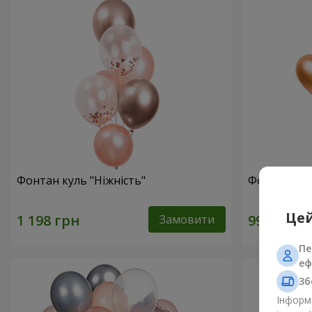
Фонтан куль "Ніжність"
Фонтан куль
Цей
Замовити
Пе
еф
Зб
Інформа