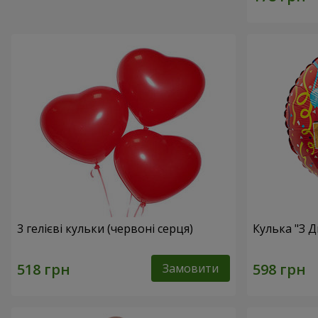
3 гелієві кульки (червоні серця)
Кулька "З 
Замовити