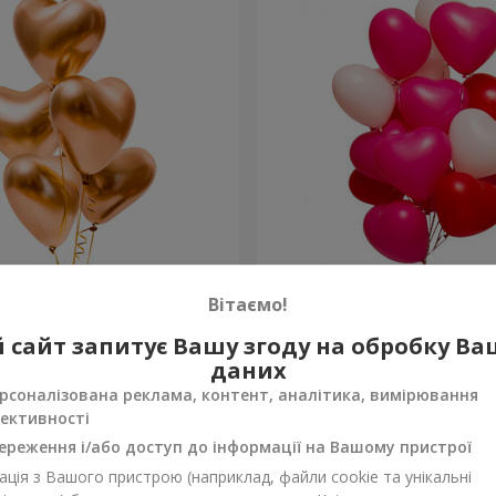
 “Golden hearts”
15 гелієвих кульок (у фор
Вітаємо!
 сайт запитує Вашу згоду на обробку В
Замовити
даних
рсоналізована реклама, контент, аналітика, вимірювання
ективності
ереження і/або доступ до інформації на Вашому пристрої
ція з Вашого пристрою (наприклад, файли cookie та унікальні