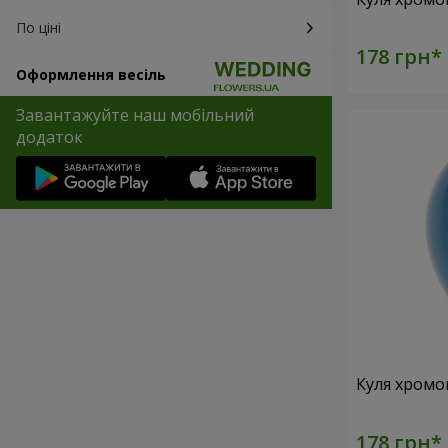
По ціні
Оформлення весіль
Завантажуйте наш мобільний
додаток
Куля хромо