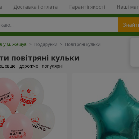
a
Доставка і оплата
Гарантії якості
Наші ма
Знайт
ів у м. Жешув
> Подарунки > Повітряні кульки
и повітряні кульки
ешевше
дорожче
популярні