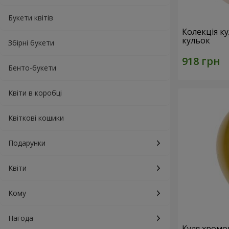
Букети квітів
Колекція ку
кульок
Збірні букети
Бенто-букети
Квіти в коробці
Квіткові кошики
Подарунки
Квіти
Кому
Нагода
Куля хромо