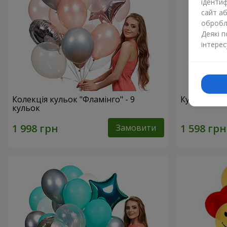
ідентиф
сайт а
обробля
Деякі 
інтерес
Колекція кульок "Фламінго" - 9
Кульки "Ци
кульок
Замовити