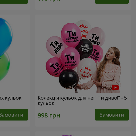
их кульок
Колекція кульок для неї "Ти диво!" - 5
кульок
Замовити
Замовити