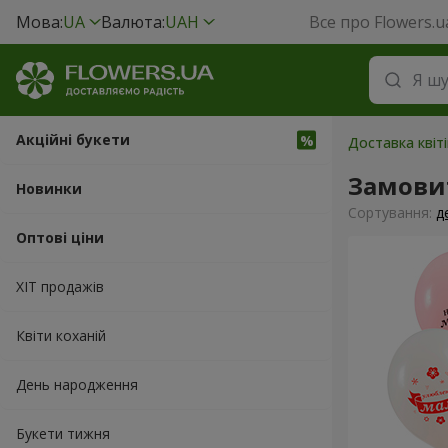
Мова:
UA
Валюта:
UAH
Все про Flowers.u
Акційні букети
Доставка квіт
Замовит
Новинки
Сортування:
д
Оптові ціни
ХІТ продажів
Квіти коханій
День народження
Букети тижня