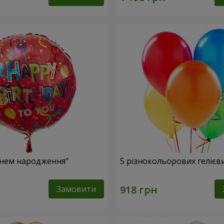
Днем народження"
5 різнокольорових гелієв
Замовити