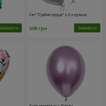
Сет "Срібне серце" з 3-х кульок
Замовити
Замовити
Куля хромована Лілова