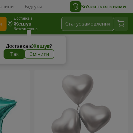
газини
Відгуки
Зв’яжіться з нами
Доставка в
и
Жешув
Статус замовлення
безкоштовно
Доставка в
Жешув
?
Так
Змінити