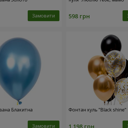
Замовити
вана Блакитна
Фонтан куль "Black shine"
Замовити