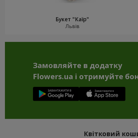
Букет "Каїр"
Львів
Замовляйте в додатку
Flowers.ua і отримуйте бо
Квітковий коши