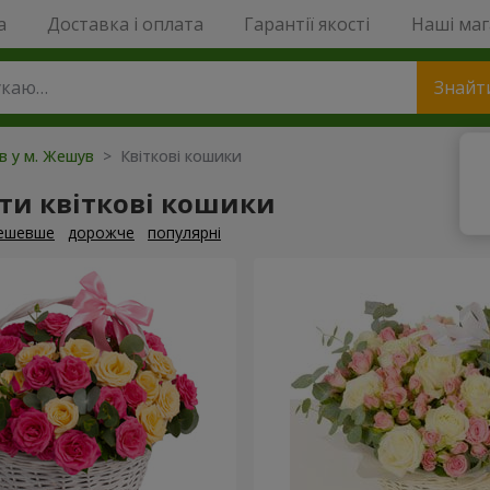
a
Доставка і оплата
Гарантії якості
Наші ма
Знайт
ів у м. Жешув
> Квіткові кошики
ти квіткові кошики
ешевше
дорожче
популярні