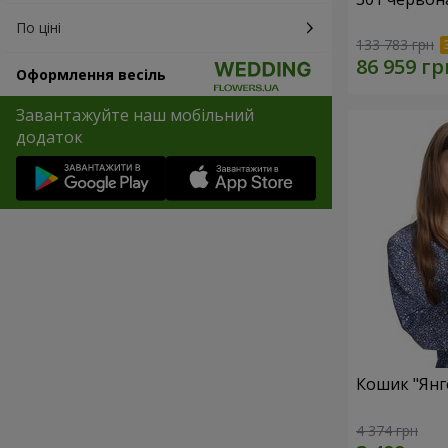
По ціні
133 783 грн
Оформлення весіль
Завантажуйте наш мобільний
додаток
Кошик "Янг
4 374 грн