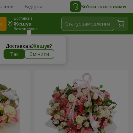
газини
Відгуки
Зв’яжіться з нами
Доставка в
и
Жешув
Статус замовлення
безкоштовно
Доставка в
Жешув
?
Так
Змінити