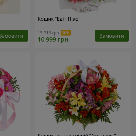
Кошик "Едіт Піаф"
15 713 грн
Замовити
Замовити
Кошик альстромерій "Акварель"