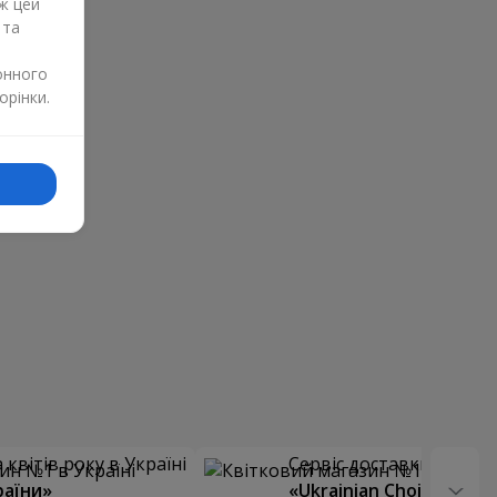
ж цей
 та
онного
орінки.
квітів року в Україні
Сервіс доставки квітів
раїни»
«Ukrainian Choice»