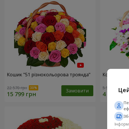
Кошик "51 різнокольорова троянда"
Кошик хриз
22 570 грн
5 528 грн
Цей
Замовити
Пе
еф
Зб
Інформа