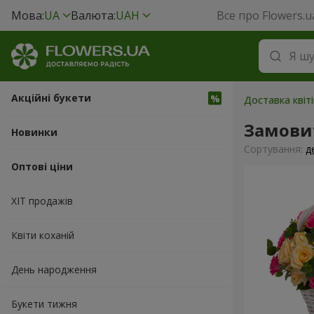
Мова:
UA
Валюта:
UAH
Все про Flowers.u
Акційні букети
Доставка квіт
Замови
Новинки
Сортування:
д
Оптові ціни
ХІТ продажів
Квіти коханій
День народження
Букети тижня