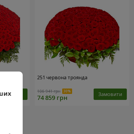
251 червона троянда
106 941 грн
аших
Замовити
Замовити