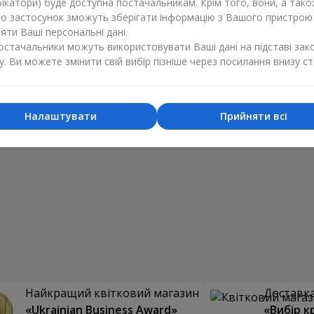
ікатори) буде доступна постачальникам. Крім того, вони, а тако
бо застосунок зможуть зберігати інформацію з Вашого пристрою
ти Ваші персональні дані.
постачальники можуть використовувати Ваші дані на підставі зак
у. Ви можете змінити свій вибір пізніше через посилання внизу ст
Налаштувати
Прийняти всі
Найкращий квітковий магазин
Доставка 
«Ukrainian Business Award»
«Вибір к