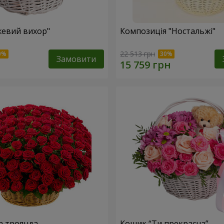
евий вихор"
Композиція "Ностальжі"
22 513 грн
Замовити
а троянда
Кошик “Ти прекрасна”