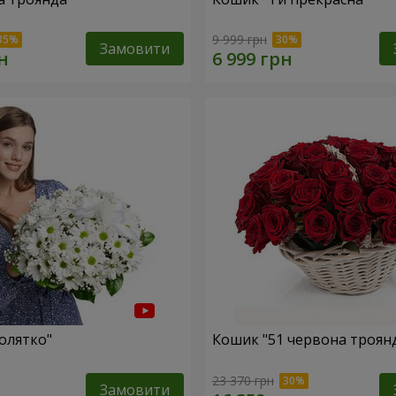
9 999 грн
Замовити
олятко"
Кошик "51 червона троян
23 370 грн
Замовити