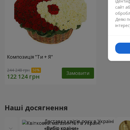
ідентиф
сайт а
обробля
Деякі 
інтерес
Композиція "Ти + Я"
244 248 грн
Замовити
Наші досягнення
Доставка квітів року в Україні
«Вибір країни»