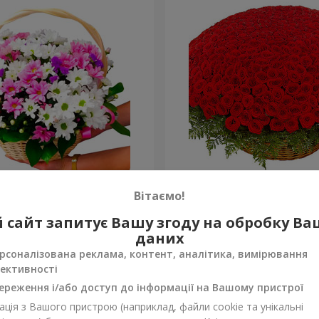
антем "Яскрава галявина"
501 червона троянда
Вітаємо!
265 015 грн
 сайт запитує Вашу згоду на обробку В
Замовити
даних
рсоналізована реклама, контент, аналітика, вимірювання
ективності
ереження і/або доступ до інформації на Вашому пристрої
ція з Вашого пристрою (наприклад, файли cookie та унікальні