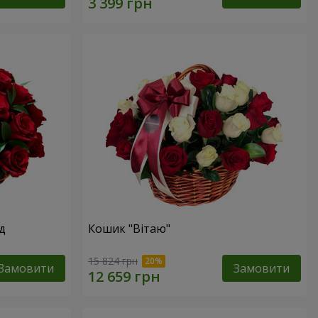
д
Кошик "Вітаю"
15 824 грн
Замовити
Замовити