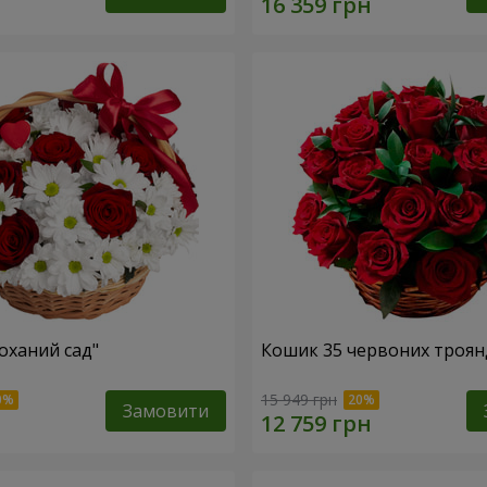
оханий сад"
Кошик 35 червоних троян
15 949 грн
Замовити