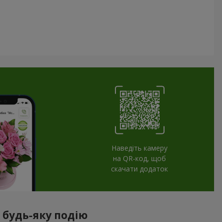
Наведіть камеру
на QR-код, щоб
скачати додаток
 будь-яку подію