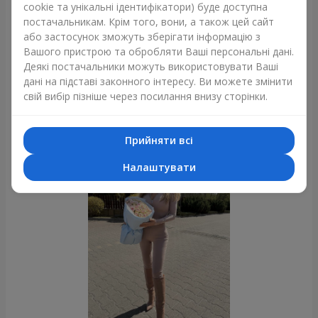
cookie та унікальні ідентифікатори) буде доступна
постачальникам. Крім того, вони, а також цей сайт
або застосунок зможуть зберігати інформацію з
Вашого пристрою та обробляти Ваші персональні дані.
11 червоних троянд
Деякі постачальники можуть використовувати Ваші
Харків
дані на підставі законного інтересу. Ви можете змінити
свій вибір пізніше через посилання внизу сторінки.
Фотогалерея
Прийняти всі
Налаштувати