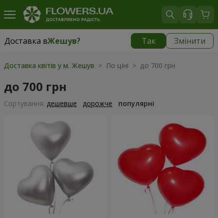
Доставка в
Жешув
?
Так
Змінити
Доставка в
Жешув
|
безкоштовно
Доставка квітів у м. Жешув
> По ціні > до 700 грн
до 700 грн
Сортування:
дешевше
дорожче
популярні