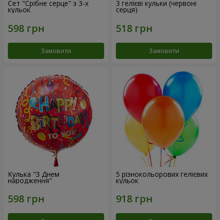
Сет "Срібне серце" з 3-х
3 гелієві кульки (червоні
кульок
серця)
Замовити
Замовити
Кулька "З Днем
5 різнокольорових гелієвих
народження"
кульок