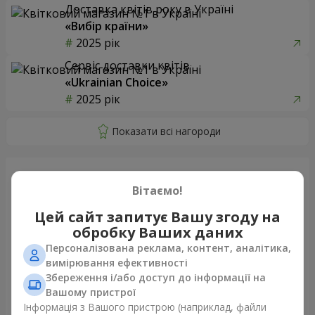
Доставка квітів року в Україні
«Вибір країни»
2025 рік
Сервіс доставки квітів
«Ukrainian Choice»
2025 рік
Вітаємо!
Щойно доставили
Цей сайт запитує Вашу згоду на
обробку Ваших даних
Персоналізована реклама, контент, аналітика,
вимірювання ефективності
Збереження і/або доступ до інформації на
Вашому пристрої
Інформація з Вашого пристрою (наприклад, файли