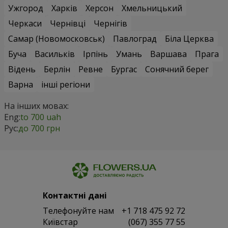
Ужгород
Харків
Херсон
Хмельницький
Черкаси
Чернівці
Чернігів
Самар (Новомосковськ)
Павлоград
Біла Церква
Буча
Васильків
Ірпінь
Умань
Варшава
Прага
Відень
Берлін
Ревне
Бургас
Сонячний берег
Варна
інші регіони
На інших мовах:
Eng:
to 700 uah
Рус:
до 700 грн
Контактні дані
Телефонуйте нам
+1 718 475 92 72
Київстар
(067) 355 77 55