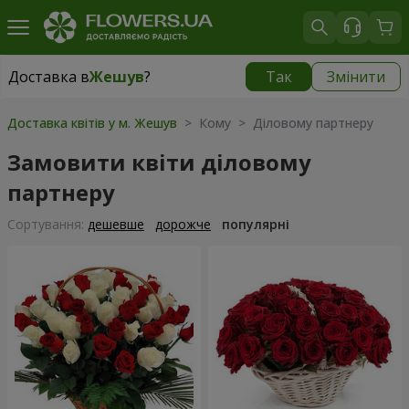
Доставка в
Жешув
?
Так
Змінити
Доставка в
Жешув
|
безкоштовно
Доставка квітів у м. Жешув
> Кому > Діловому партнеру
Замовити квіти діловому
партнеру
Сортування:
дешевше
дорожче
популярні