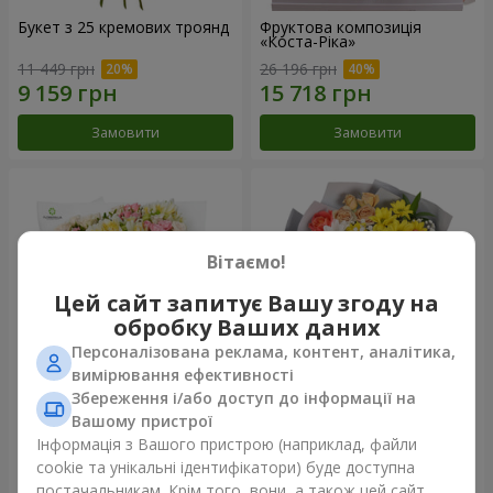
Букет з 25 кремових троянд
Фруктова композиція
«Коста-Ріка»
11 449 грн
26 196 грн
Замовити
Замовити
Вітаємо!
Цей сайт запитує Вашу згоду на
обробку Ваших даних
Персоналізована реклама, контент, аналітика,
вимірювання ефективності
Збереження і/або доступ до інформації на
Букет "Хрещатик"
Букет "Ми та літо"
Вашому пристрої
Інформація з Вашого пристрою (наприклад, файли
13 570 грн
4 732 грн
cookie та унікальні ідентифікатори) буде доступна
постачальникам. Крім того, вони, а також цей сайт