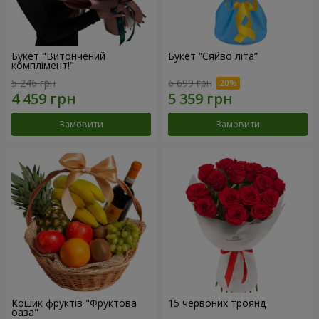
Букет "Витончений
Букет “Сяйво літа”
комплімент!"
5 246 грн
6 699 грн
Замовити
Замовити
Кошик фруктів "Фруктова
15 червоних троянд
оаза"