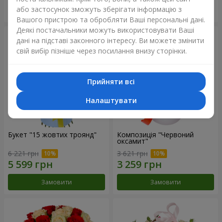
або застосунок зможуть зберігати інформацію з
Замовити
Замовити
Вашого пристрою та обробляти Ваші персональні дані.
Деякі постачальники можуть використовувати Ваші
дані на підставі законного інтересу. Ви можете змінити
свій вибір пізніше через посилання внизу сторінки.
Прийняти всі
Налаштувати
Букет "15 жовтих троянд"
Композиція "Червоний
оксамит"
6 221 грн
3 621 грн
Замовити
Замовити