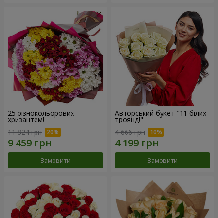
25 різнокольорових
Авторський букет "11 білих
хризантем!
троянд!"
11 824 грн
4 666 грн
Замовити
Замовити