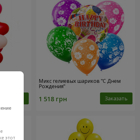
форме
Микс гелиевых шариков "C Днем
Рождения"
а
Заказать
Заказать
ление
ые
же этот