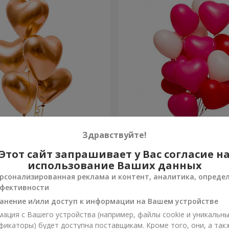
ов “Golden hearts”
15 гелиевых шариков (в 
Здравствуйте!
сердец)
Этот сайт запрашивает у Вас согласие н
Заказать
использование Ваших данных
рсонализированная реклама и контент, аналитика, опреде
фективности
анение и/или доступ к информации на Вашем устройстве
ация с Вашего устройства (например, файлы cookie и уникальн
фикаторы) будет доступна поставщикам. Кроме того, они, а так