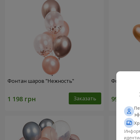
Фонтан шаров "Нежность"
Фонтан шар
Заказать
Пе
эф
Хр
Информ
иденти