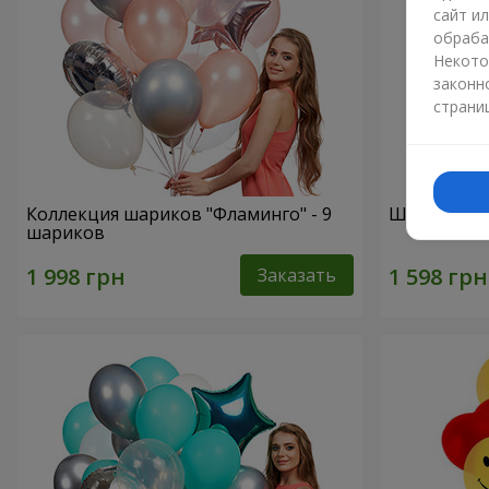
сайт и
обраба
Некото
законн
страни
Коллекция шариков "Фламинго" - 9
Шарики "Ц
шариков
Заказать