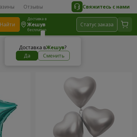
азины
Отзывы
Свяжитесь с нами
Доставка в
Найти
Жешув
Cтатус заказа
бесплатно
Доставка в
Жешув
?
Да
Сменить