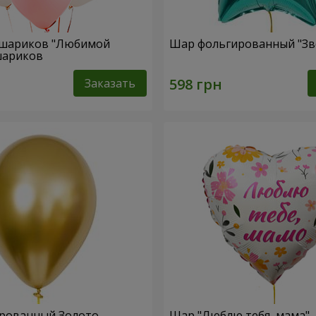
 шариков "Любимой
Шар фольгированный "Зв
 шариков
Заказать
рованный Золото
Шар "Люблю тебя, мама"