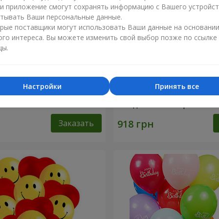
ли приложение смогут сохранять информацию с Вашего устройст
тывать Ваши персональные данные.
рые поставщики могут использовать Ваши данные на основани
ого интереса. Вы можете изменить свой выбор позже по ссылке
цы.
Настройки
Принять все
ифры"
Коллекция шариков "С Д
Рождения!"- 5 шариков
Заказать