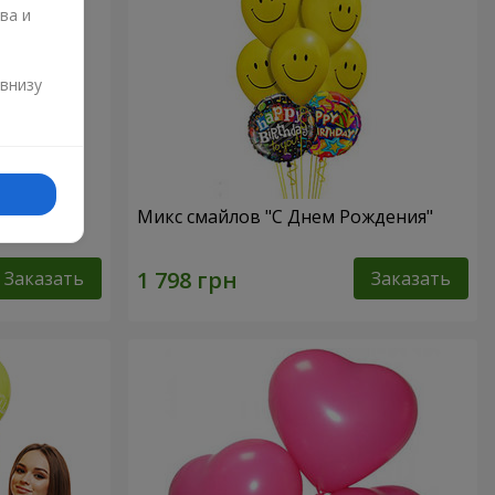
ва и
и
 внизу
нем
Микс смайлов "C Днем Рождения"
Заказать
Заказать