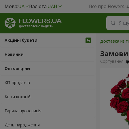
Мова:
UA
Валюта:
UAH
Все про Flowers.u
Акційні букети
Доставка квіті
Замови
Новинки
Сортування:
д
Оптові ціни
ХІТ продажів
Квіти коханій
Гаряча пропозиція
День народження