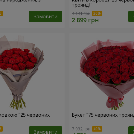
троянд!"
4 141 грн
Замовити
аковкою "25 червоних
Букет "75 червоних троян
7 932 грн
Замовити