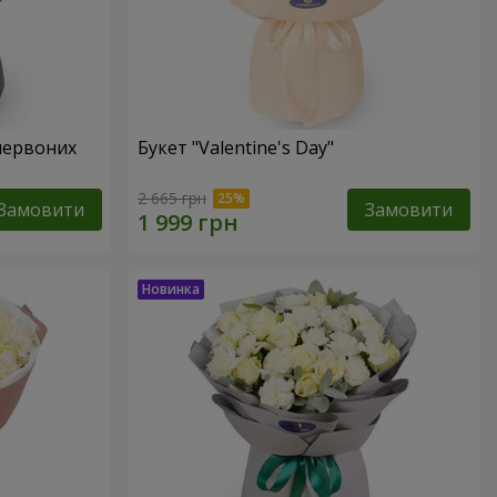
червоних
Букет "Valentine's Day"
2 665 грн
Замовити
Замовити