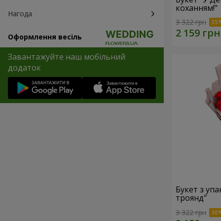
коханням!"
Нагода
3 322 грн
Оформлення весіль
Завантажуйте наш мобільний
додаток
Букет з уп
троянд"
3 322 грн