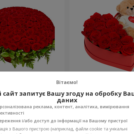
а троянда
Композиція "Зворушливий
Вітаємо!
2 399 грн
 сайт запитує Вашу згоду на обробку В
Замовити
даних
рсоналізована реклама, контент, аналітика, вимірювання
ективності
ереження і/або доступ до інформації на Вашому пристрої
ція з Вашого пристрою (наприклад, файли cookie та унікальні