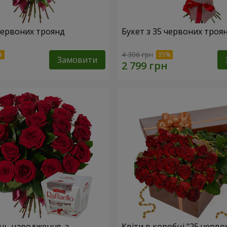
 червоних троянд
Букет з 35 червоних троя
4 306 грн
Замовити
ень народження, з
Квіти в коробці "25 черво