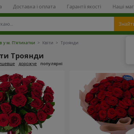
a
Доставка і оплата
Гарантії якості
Наші ма
Знайт
в у м. П'ятихатки
> Квіти > Троянди
ти Троянди
ешевше
дорожче
популярні