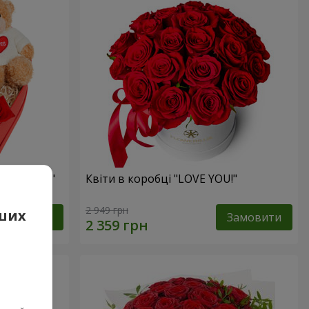
 презент"
Квіти в коробці "LOVE YOU!"
2 949 грн
аших
Замовити
Замовити