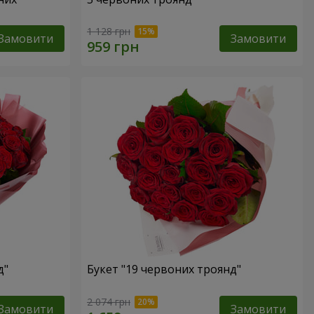
1 128 грн
Замовити
Замовити
д"
Букет "19 червоних троянд"
2 074 грн
Замовити
Замовити