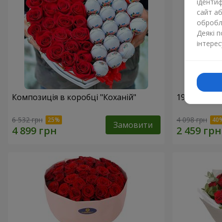
ідентиф
сайт а
обробля
Деякі 
інтерес
Композиція в коробці "Коханій"
19 червони
6 532 грн
4 098 грн
Замовити