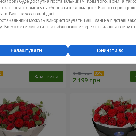
ікатори) буде доступна постачальникам. Крім того, вони, а тако
бо застосунок зможуть зберігати інформацію з Вашого пристрою
ти Ваші персональні дані.
постачальники можуть використовувати Ваші дані на підставі зак
у. Ви можете змінити свій вибір пізніше через посилання внизу ст
Налаштувати
Прийняти всі
х троянд з Пандою
19 червоних троянд з Ве
3 383 грн
Замовити