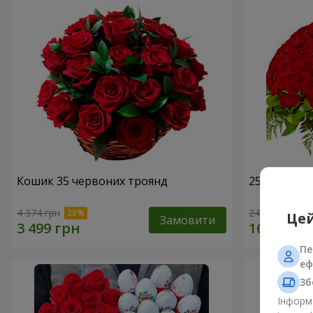
Кошик 35 червоних троянд
251 червон
4 374 грн
24 284 грн
Цей
Замовити
Пе
еф
Зб
Інформа