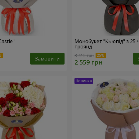
Castle"
Монобукет "Кьюпід" з 25 
троянд
3 412 грн
Замовити