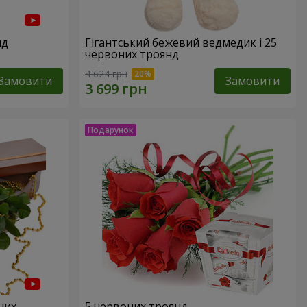
нд
Гігантський бежевий ведмедик і 25
червоних троянд
4 624 грн
Замовити
Замовити
них
5 червоних троянд