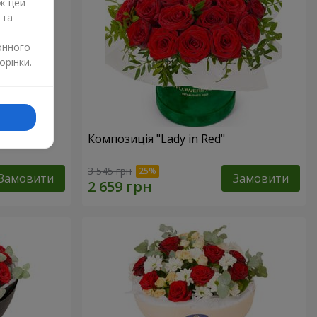
ж цей
 та
онного
орінки.
дмедиком
Композиція "Lady in Red"
3 545 грн
Замовити
Замовити