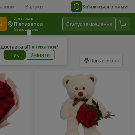
газини
Відгуки
Зв’яжіться з нами
Доставка в
и
П'ятихатки
Статус замовлення
безкоштовно
Доставка в
П'ятихатки
?
Так
Змінити
Підкатегорії