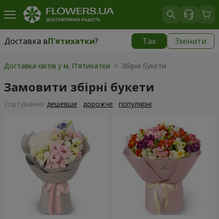
Доставка в
П'ятихатки
?
Так
Змінити
Доставка в
П'ятихатки
|
безкоштовно
Доставка квітів у м. П'ятихатки
> Збірні букети
Замовити збірні букети
Сортування:
дешевше
дорожче
популярні