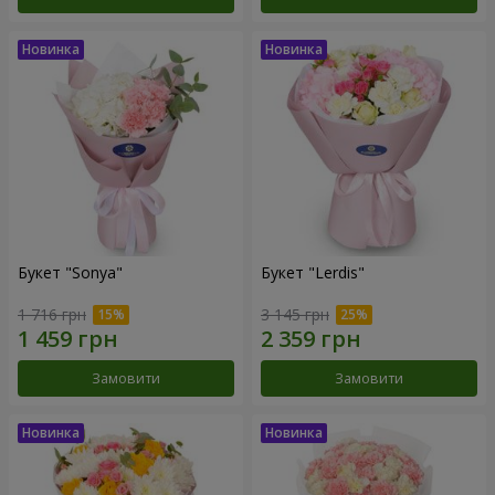
Букет "Sonya"
Букет "Lerdis"
1 716 грн
3 145 грн
Замовити
Замовити