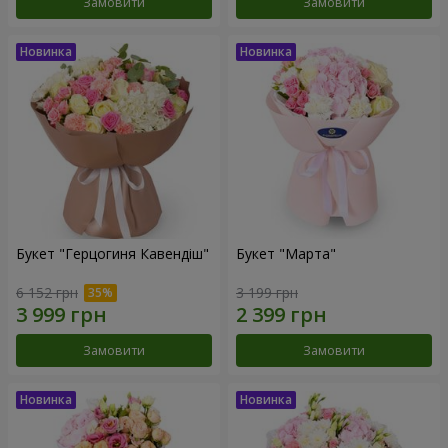
Замовити
Замовити
Букет "Герцогиня Кавендіш"
Букет "Марта"
6 152 грн
3 199 грн
Замовити
Замовити