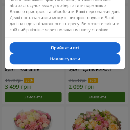
або застосунок зможуть зберігати інформацію з
Вашого пристрою та обробляти Ваші персональні дані.
Деякі постачальники можуть використовувати Ваші
дані на підставі законного інтересу. Ви можете змінити
свій вибір пізніше через посилання внизу сторінки.
Прийняти всі
Налаштувати
Букет "Your Smile"
Букет "Дотик ніжності"
4 999 грн
2 624 грн
Замовити
Замовити