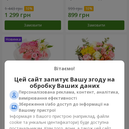
1 443 грн
999 грн
Замовити
Замовити
Вітаємо!
Цей сайт запитує Вашу згоду на
обробку Ваших даних
Персоналізована реклама, контент, аналітика,
Букет "Рожевий зефір"
Букет "Дзінтарс"
вимірювання ефективності
Збереження і/або доступ до інформації на
1 411 грн
1 952 грн
Вашому пристрої
Інформація з Вашого пристрою (наприклад, файли
cookie та унікальні ідентифікатори) буде доступна
Замовити
Замовити
постачальникам. Крім того, вони, а також цей сайт