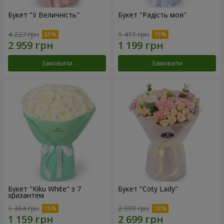
Букет "Її Величність"
Букет "Радість моя"
4 227 грн
1 411 грн
Замовити
Замовити
Букет "Kiku White" з 7
Букет "Coty Lady"
хризантем
1 364 грн
2 999 грн