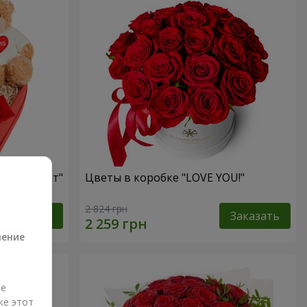
ый презент"
Цветы в коробке "LOVE YOU!"
а
2 824 грн
Заказать
Заказать
ление
ые
же этот