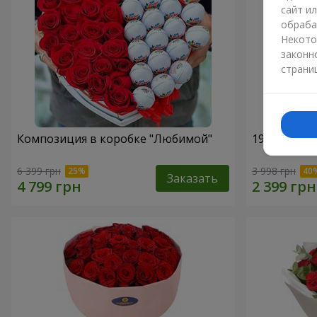
сайт и
обраба
Некото
законн
страни
Композиция в коробке "Любимой"
19 красных
6 399 грн
3 998 грн
Заказать