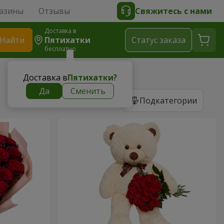
азины
Отзывы
Свяжитесь с нами
Доставка в
Найти
Пятихатки
Cтатус заказа
бесплатно
Доставка в
Пятихатки
?
Да
Сменить
Подкатегории