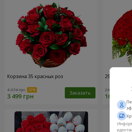
Корзина 35 красных роз
251 красна
4 374 грн
24 284 грн
Заказать
Пе
эф
Хр
Информ
иденти