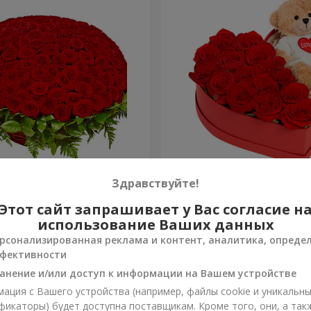
я роза
Композиция "Трогательн
Здравствуйте!
Этот сайт запрашивает у Вас согласие н
2 332 грн
Заказать
использование Ваших данных
рсонализированная реклама и контент, аналитика, опреде
фективности
анение и/или доступ к информации на Вашем устройстве
ация с Вашего устройства (например, файлы cookie и уникальн
фикаторы) будет доступна поставщикам. Кроме того, они, а так