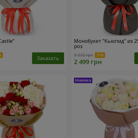
Castle"
Монобукет "Кьюпид" из 2
роз
3 332 грн
Заказать