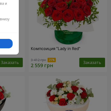
ва и
и
 внизу
Композиция "Lady in Red"
3 412 грн
Заказать
Заказать