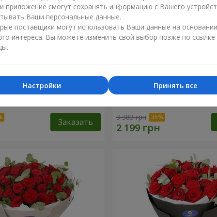
ли приложение смогут сохранять информацию с Вашего устройст
тывать Ваши персональные данные.
рые поставщики могут использовать Ваши данные на основани
ого интереса. Вы можете изменить свой выбор позже по ссылке
цы.
Настройки
Принять все
 роз с Пандой
19 красных роз с Мишкой
3 383 грн
Заказать