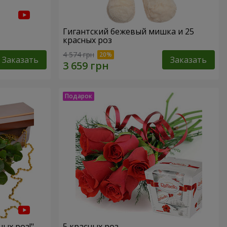
Гигантский бежевый мишка и 25
красных роз
4 574 грн
Заказать
Заказать
ных роз!"
5 красных роз