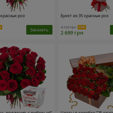
 красных роз
Букет из 35 красных роз
4 152 грн
Заказать
ень рождения, с любовью!"
Цветы в коробке "25 крас