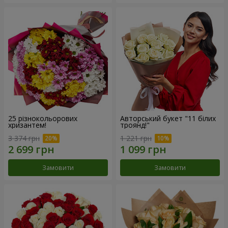
25 різнокольорових
Авторський букет "11 білих
хризантем!
троянд!"
3 374 грн
1 221 грн
Замовити
Замовити