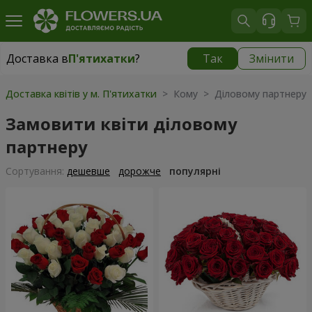
Доставка в
П'ятихатки
?
Так
Змінити
Доставка в
П'ятихатки
|
безкоштовно
Доставка квітів у м. П'ятихатки
> Кому > Діловому партнеру
Замовити квіти діловому
партнеру
Сортування:
дешевше
дорожче
популярні