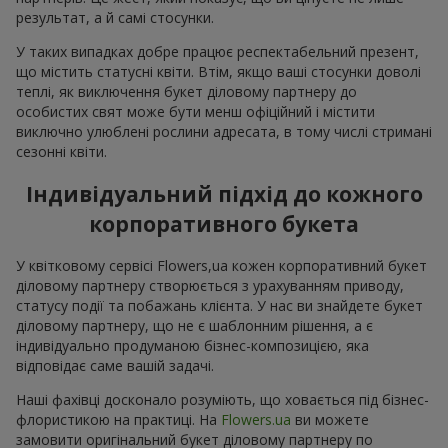
результат, а й самі стосунки.
У таких випадках добре працює респектабельний презент,
що містить статусні квіти. Втім, якщо ваші стосунки доволі
теплі, як виключення букет діловому партнеру до
особистих свят може бути менш офіційний і містити
виключно улюблені рослини адресата, в тому числі стримані
сезонні квіти.
Індивідуальний підхід до кожного
корпоративного букета
У квітковому сервісі Flowers,ua кожен корпоративний букет
діловому партнеру створюється з урахуванням приводу,
статусу події та побажань клієнта. У нас ви знайдете букет
діловому партнеру, що не є шаблонним рішення, а є
індивідуально продуманою бізнес-композицією, яка
відповідає саме вашій задачі.
Наші фахівці досконало розуміють, що ховається під бізнес-
флористикою на практиці. На
Flowers.ua
ви можете
замовити оригінальний букет діловому партнеру по