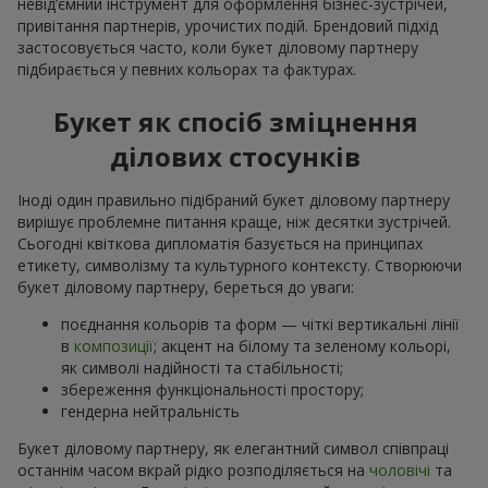
невід’ємний інструмент для оформлення бізнес-зустрічей,
привітання партнерів, урочистих подій. Брендовий підхід
застосовується часто, коли букет діловому партнеру
підбирається у певних кольорах та фактурах.
Букет як спосіб зміцнення
ділових стосунків
Іноді один правильно підібраний букет діловому партнеру
вирішує проблемне питання краще, ніж десятки зустрічей.
Сьогодні квіткова дипломатія базується на принципах
етикету, символізму та культурного контексту. Створюючи
букет діловому партнеру, береться до уваги:
поєднання кольорів та форм — чіткі вертикальні лінії
в
композиції
; акцент на білому та зеленому кольорі,
як символі надійності та стабільності;
збереження функціональності простору;
гендерна нейтральність
Букет діловому партнеру, як елегантний символ співпраці
останнім часом вкрай рідко розподіляється на
чоловічі
та