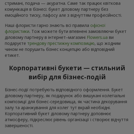
стримані, подача — акуратна. Саме так працює квіткова
комунікація в бізнесі: букет діловому партнеру без
емоційного тиску, пафосу але з відчуттям професійності.
Наші флористи гарно знають всі правила
офісної
флористики
. Тож можете бути впевнені замовляючи букет
діловому партнеру в інтернет–магазині
Flowers.ua
ви
подаруєте
трендову престижну композицію
, що жодним
чином не порушить бізнес концепцію або відповідний
етикет.
Корпоративні букети — стильний
вибір для бізнес-подій
Бізнес-події потребують відповідного оформлення. Букет
діловому партнеру, як подарунок або вишукані колегіальні
композиції для бізнес-середовища, як частина декорування
залу та аранжування для колег тут вкрай необхідні.
Корпоративний букет діловому партнеру доповнює
атмосферу, підкреслює рівень організації і створює відчуття
завершеності.