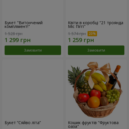
Букет "Витончений
Квіти в коробці "21 троянда
комплімент!"
Міс Піггі"
1 528 грн
1 574 грн
Замовити
Замовити
Букет “Сяйво літа”
Кошик фруктів "Фруктова
оаза"