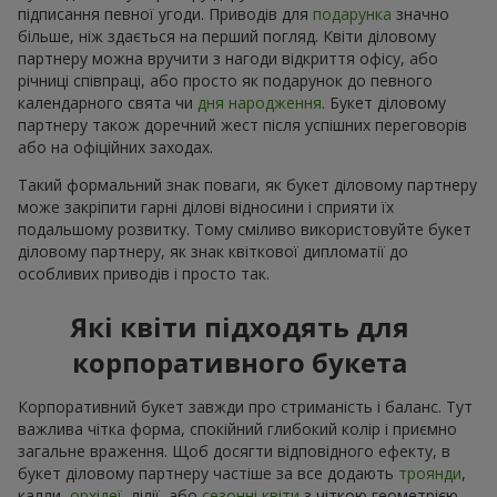
підписання певної угоди. Приводів для
подарунка
значно
більше, ніж здається на перший погляд. Квіти діловому
партнеру можна вручити з нагоди відкриття офісу, або
річниці співпраці, або просто як подарунок до певного
календарного свята чи
дня народження
. Букет діловому
партнеру також доречний жест після успішних переговорів
або на офіційних заходах.
Такий формальний знак поваги, як букет діловому партнеру
може закріпити гарні ділові відносини і сприяти їх
подальшому розвитку. Тому сміливо використовуйте букет
діловому партнеру, як знак квіткової дипломатії до
особливих приводів і просто так.
Які квіти підходять для
корпоративного букета
Корпоративний букет завжди про стриманість і баланс. Тут
важлива чітка форма, спокійний глибокий колір і приємно
загальне враження. Щоб досягти відповідного ефекту, в
букет діловому партнеру частіше за все додають
троянди
,
калли,
орхідеї
, лілії, або
сезонні квіти
з чіткою геометрією.