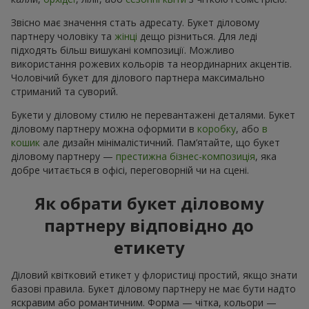
Звісно має значення стать адресату. Букет діловому
партнеру чоловіку та
жінці
дещо різниться. Для леді
підходять більш вишукані композиції. Можливо
використання рожевих кольорів та неординарних акцентів.
Чоловічий букет для ділового партнера максимально
стриманий та суворий.
Букети у діловому стилю не перевантажені деталями. Букет
діловому партнеру можна оформити в
коробку
, або
в
кошик
але дизайн мінімалістичний. Пам’ятайте, що букет
діловому партнеру —
престижна бізнес-композиція
, яка
добре читається в офісі, переговорній чи на сцені.
Як обрати букет діловому
партнеру відповідно до
етикету
Діловий квітковий етикет у флористиці простий, якщо знати
базові правила. Букет діловому партнеру не має бути надто
яскравим або романтичним. Форма — чітка, кольори —