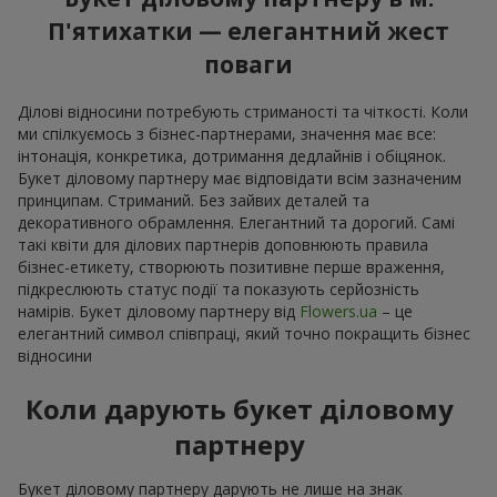
П'ятихатки — елегантний жест
поваги
Ділові відносини потребують стриманості та чіткості. Коли
ми спілкуємось з бізнес-партнерами, значення має все:
інтонація, конкретика, дотримання дедлайнів і обіцянок.
Букет діловому партнеру має відповідати всім зазначеним
принципам. Стриманий. Без зайвих деталей та
декоративного обрамлення. Елегантний та дорогий. Самі
такі квіти для ділових партнерів доповнюють правила
бізнес-етикету, створюють позитивне перше враження,
підкреслюють статус події та показують серйозність
намірів. Букет діловому партнеру від
Flowers.ua
– це
елегантний символ співпраці, який точно покращить бізнес
відносини
Коли дарують букет діловому
партнеру
Букет діловому партнеру дарують не лише на знак