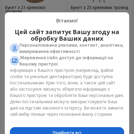
Букет з 21 кремової
Букет з 25 кремових троянд
троянди
1 952 грн
2 324 грн
Вітаємо!
Цей сайт запитує Вашу згоду на
Замовити
Замовити
обробку Ваших даних
Персоналізована реклама, контент, аналітика,
вимірювання ефективності
Збереження і/або доступ до інформації на
Вашому пристрої
Інформація з Вашого пристрою (наприклад, файли
cookie та унікальні ідентифікатори) буде доступна
постачальникам. Крім того, вони, а також цей сайт
або застосунок зможуть зберігати інформацію з
Вашого пристрою та обробляти Ваші персональні дані.
Деякі постачальники можуть використовувати Ваші
дані на підставі законного інтересу. Ви можете змінити
Фруктова композиція
Букет "Хрещатик"
свій вибір пізніше через посилання внизу сторінки.
«Коста-Ріка»
7 998 грн
3 713 грн
Прийняти всі