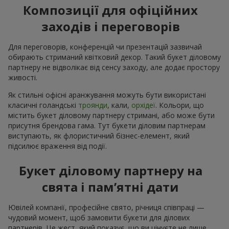
Композиції для офіційних
заходів і переговорів
Для переговорів, конференцій чи презентацій зазвичай
обирають стриманий квітковий декор. Такий букет діловому
партнеру не відволікає від сенсу заходу, але додає простору
живості.
Як стильні офісні аранжування можуть бути використані
класичні голандські
троянди
, кали,
орхідеї
. Кольори, що
містить букет діловому партнеру стримані, або може бути
присутня брендова гама. Тут букети діловим партнерам
виступають, як флористичний бізнес-елемент, який
підсилює враження від події.
Букет діловому партнеру на
свята і пам’ятні дати
Ювілей компанії, професійне свято, річниця співпраці —
чудовий момент, щоб замовити букети для ділових
партнерів. Це жест, який показує, що ви цінуєте не лише