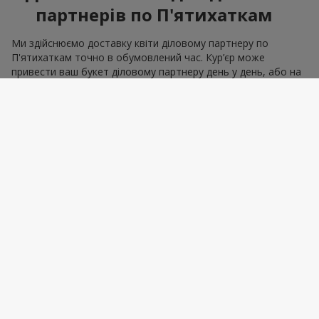
партнерів по П'ятихаткам
Ми здійснюємо доставку квіти діловому партнеру по
П'ятихаткам точно в обумовлений час. Кур’єр може
привести ваш букет діловому партнеру день у день, або на
призначену дату та час. Це особливо важливо для бізнес-
подій, де пунктуальність має значення.
Можливість додати фірмову
листівку чи логотип
За бажанням у букет діловому партнеру ви можете додати
фірмову листівку з привітанням, цікавий сувенір,
фрукти
або
брендовану символіку. Такі доповнення перетворюють
формальний знак поваги у якісний бізнес подарунок, що
виглядає професійно і доречно.
FAQ
Як швидко доставляються квіти для ділових
партнерів у м. П'ятихатки?