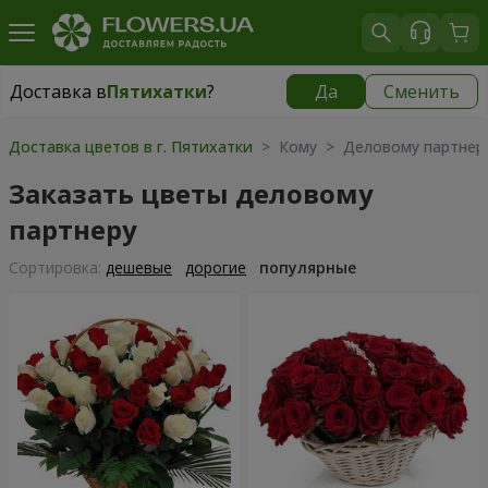
Доставка в
Пятихатки
?
Да
Сменить
Доставка в
Пятихатки
|
бесплатно
Доставка цветов в г. Пятихатки
> Кому > Деловому партнер
Заказать цветы деловому
партнеру
Cортировка:
дешевые
дорогие
популярные