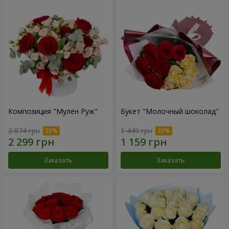
Композиция "Мулен Руж"
Букет "Молочный шоколад"
2 874 грн
1 449 грн
Заказать
Заказать