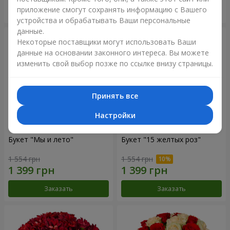
приложение смогут сохранять информацию с Вашего
Заказать
Заказать
устройства и обрабатывать Ваши персональные
данные.
Некоторые поставщики могут использовать Ваши
данные на основании законного интереса. Вы можете
изменить свой выбор позже по ссылке внизу страницы.
Принять все
Настройки
Букет "Мы и лето"
Букет "15 желтых роз"
1 554 грн
1 554 грн
Заказать
Заказать