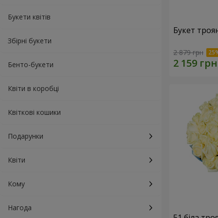
Букети квітів
Букет троя
Збірні букети
2 879 грн
Бенто-букети
Квіти в коробці
Квіткові кошики
Подарунки
Квіти
Кому
Нагода
51 біла тро