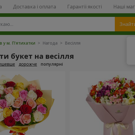
a
Доставка і оплата
Гарантії якості
Наші ма
Знайт
в у м. П'ятихатки
> Нагода > Весілля
и букет на весілля
ешевше
дорожче
популярні