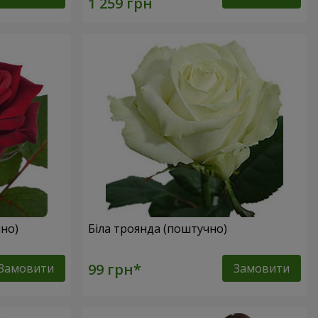
но)
Біла троянда (поштучно)
Замовити
Замовити