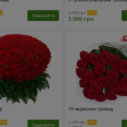
4 768 грн
Замовити
!
19 червоних троянд
2 199 грн
Замовити