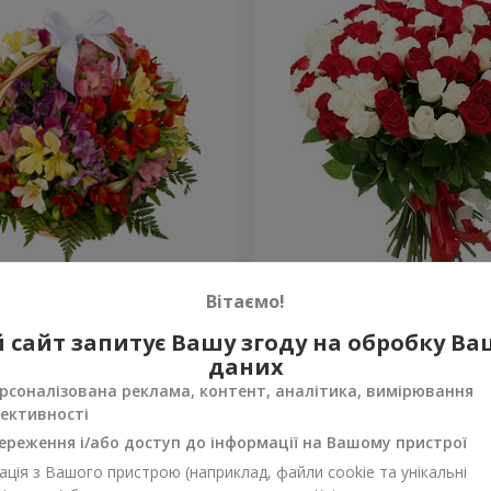
тромерій "Акварель"
101 червона і біла троянд
Вітаємо!
5 888 грн
 сайт запитує Вашу згоду на обробку В
Замовити
даних
рсоналізована реклама, контент, аналітика, вимірювання
ективності
ереження і/або доступ до інформації на Вашому пристрої
ція з Вашого пристрою (наприклад, файли cookie та унікальні