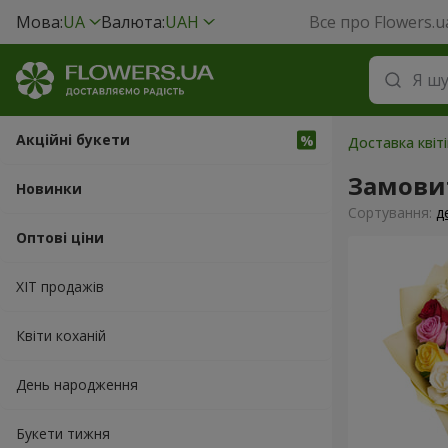
Мова:
UA
Валюта:
UAH
Все про Flowers.u
Акційні букети
Доставка квіті
Замовит
Новинки
Сортування:
д
Оптові ціни
ХІТ продажів
Квіти коханій
День народження
Букети тижня