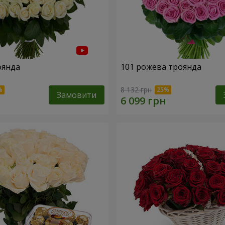
оянда
101 рожева троянда
8 132 грн
Замовити