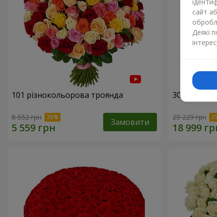
ідентиф
сайт а
обробля
Деякі 
інтерес
101 різнокольорова троянда
301 червон
8 552 грн
29 229 грн
Замовити