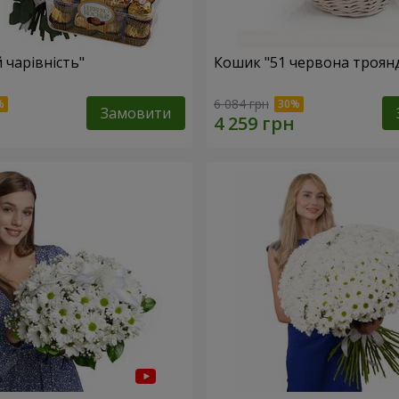
 чарівність"
Кошик "51 червона троян
6 084 грн
Замовити