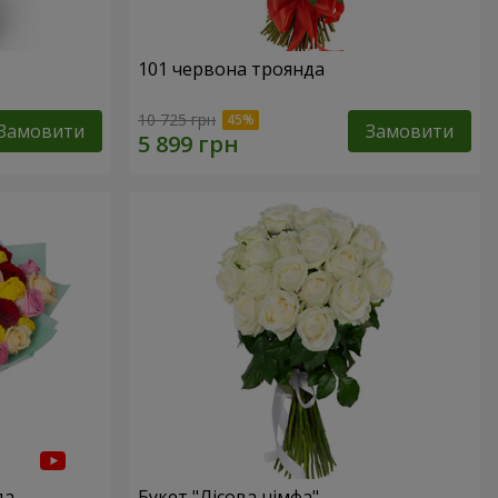
101 червона троянда
10 725 грн
Замовити
Замовити
да
Букет "Лісова німфа"