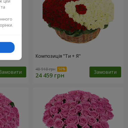
ж цей
 та
онного
орінки.
Композиція "Ти + Я"
48 918 грн
Замовити
Замовити