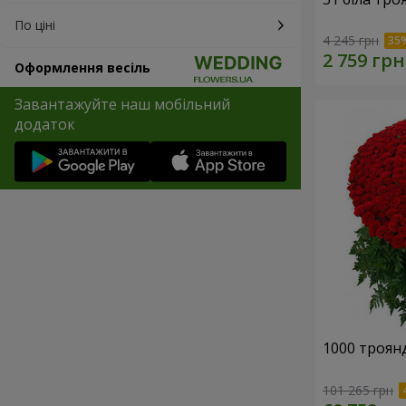
По ціні
4 245 грн
Оформлення весіль
Завантажуйте наш мобільний
додаток
1000 троянд
101 265 грн