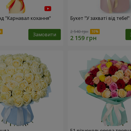
нд "Карнавал кохання"
Букет "У захваті від тебе!"
2 540 грн
Замовити
янда
51 різнокольорова троян