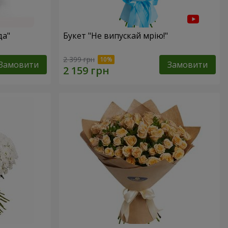
да"
Букет "Не випускай мрію!"
2 399 грн
Замовити
Замовити