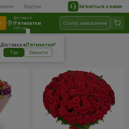
газини
Відгуки
Зв’яжіться з нами
Доставка в
и
П'ятихатки
Статус замовлення
1015 грн
Доставка в
П'ятихатки
?
Так
Змінити