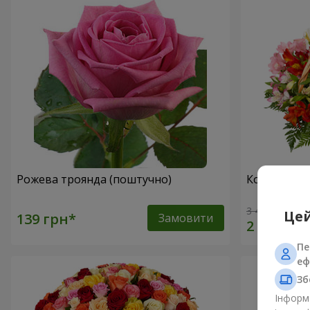
Рожева троянда (поштучно)
Кошик альс
3 411 грн
Цей
Замовити
Пе
еф
Зб
Інформа