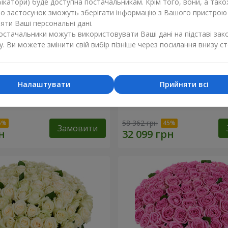
ікатори) буде доступна постачальникам. Крім того, вони, а тако
бо застосунок зможуть зберігати інформацію з Вашого пристрою
ти Ваші персональні дані.
постачальники можуть використовувати Ваші дані на підставі зак
у. Ви можете змінити свій вибір пізніше через посилання внизу ст
Налаштувати
Прийняти всі
а троянда
501 червона троянда
58 362 грн
Замовити