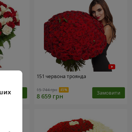
а
151 червона троянда
15 744 грн
аших
Замовити
Замовити