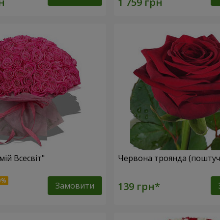
мій Всесвіт"
Червона троянда (поштуч
Замовити