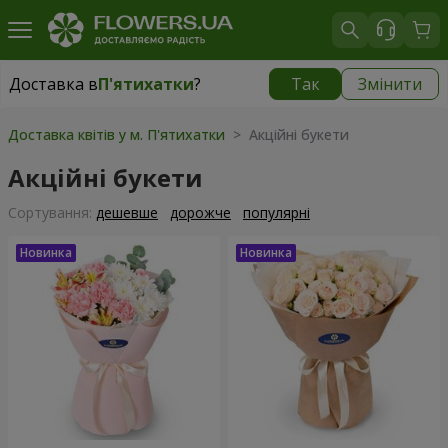
Доставка в
П'ятихатки
?
Так
Змінити
Доставка в
П'ятихатки
|
1015 грн
Доставка квітів у м. П'ятихатки
> Акційні букети
Акційні букети
Сортування:
дешевше
дорожче
популярні