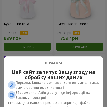
Букет "Пастила"
Букет "Moon Dance"
1 058 грн
2 513 грн
Замовити
Замовити
Вітаємо!
Цей сайт запитує Вашу згоду на
обробку Ваших даних
Персоналізована реклама, контент, аналітика,
вимірювання ефективності
Збереження і/або доступ до інформації на
Вашому пристрої
Інформація з Вашого пристрою (наприклад, файли
Букет "Kamaliya"
Бенто-букет "Bertha"