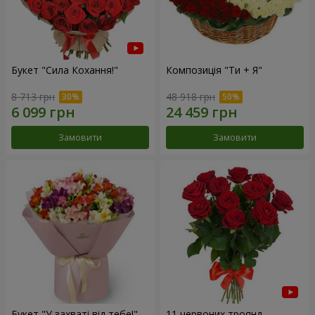
Букет "Сила Кохання!"
Композиція "Ти + Я"
8 713 грн
48 918 грн
Замовити
Замовити
Букет "У захваті від тебе!"
11 червоних троянд