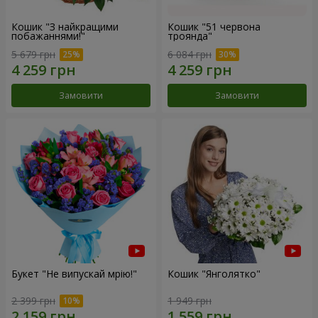
Кошик "З найкращими
Кошик "51 червона
побажаннями!"
троянда"
5 679 грн
6 084 грн
Замовити
Замовити
Букет "Не випускай мрію!"
Кошик "Янголятко"
2 399 грн
1 949 грн