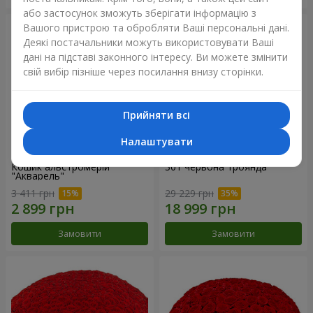
або застосунок зможуть зберігати інформацію з
Вашого пристрою та обробляти Ваші персональні дані.
Деякі постачальники можуть використовувати Ваші
дані на підставі законного інтересу. Ви можете змінити
свій вибір пізніше через посилання внизу сторінки.
Прийняти всі
Налаштувати
Кошик альстромерій
301 червона троянда
"Акварель"
3 411 грн
29 229 грн
Замовити
Замовити