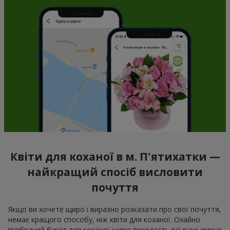
Квіти для коханої в м. П'ятихатки —
найкращий спосіб висловити
почуття
Якщо ви хочете щиро і виразно розказати про свої почуття,
немає кращого способу, ніж квіти для коханої. Охайно
підібраний букет для коханої щиро передасть всі ваші емоції