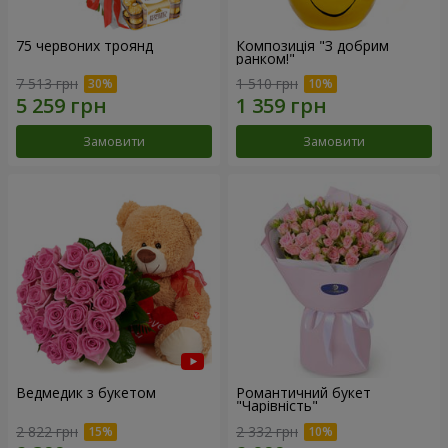
75 червоних троянд
Композиція "З добрим
ранком!"
7 513 грн
1 510 грн
Замовити
Замовити
Ведмедик з букетом
Романтичний букет
"Чарівність"
2 822 грн
2 332 грн