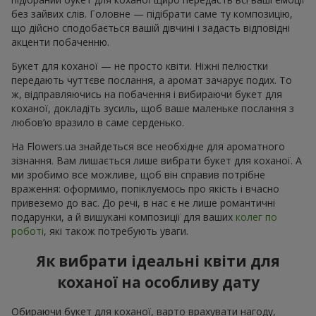
без зайвих слів. Головне — підібрати саме ту композицію,
що дійсно сподобається вашій дівчині і задасть відповідні
акценти побаченню.
Букет для коханої — не просто квіти. Ніжні пелюстки
передають чуттєве послання, а аромат зачарує подих. То
ж, відправляючись на побачення і вибираючи букет для
коханої, докладіть зусиль, щоб ваше маленьке послання з
любов’ю вразило в саме серденько.
На Flowers.ua знайдеться все необхідне для ароматного
зізнання. Вам лишається лише вибрати букет для коханої. А
ми зробимо все можливе, щоб він справив потрібне
враження: оформимо, попіклуємось про якість і вчасно
привеземо до вас. До речі, в нас є не лише романтичні
подарунки, а й вишукані композиції для ваших
колег по
роботі
, які також потребують уваги.
Як вибрати ідеальні квіти для
коханої на особливу дату
Обираючи букет для коханої, варто врахувати нагоду,