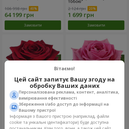
тобою"
106 998 грн
2 124 грн
Замовити
Замовити
Вітаємо!
Цей сайт запитує Вашу згоду на
обробку Ваших даних
Персоналізована реклама, контент, аналітика,
Червона троянда
Рожева троянда (поштучно)
вимірювання ефективності
(поштучно)
Збереження і/або доступ до інформації на
Вашому пристрої
Інформація з Вашого пристрою (наприклад, файли
cookie та унікальні ідентифікатори) буде доступна
Замовити
Замовити
постачальникам. Крім того, вони, а також цей сайт