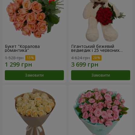
Букет "Коралова
Гігантський бежевий
романтика"
ведмедик і 25 червоних
троянд
1 528 грн
4 624 грн
Замовити
Замовити