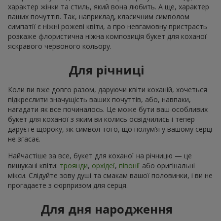
характер жінки та стиль, який вона любить. А ще, характер
ваших почуттів. Так, наприклад, класичним символом
симпатії є ніжні рожеві квіти, а про невгамовну пристрасть
розкаже флористична ніжна композиція букет для коханої
яскравого червоного кольору.
Для річниці
Коли ви вже довго разом, даруючи квіти коханій, хочеться
підкреслити значущість ваших почуттів, або, навпаки,
нагадати як все починалось. Це може бути ваш особливих
букет для коханої з яким ви колись освідчились і тепер
даруєте щороку, як символ того, що полум’я у вашому серці
не згасає.
Найчастіше за все, букет для коханої на річницю — це
вишукані квіти:
троянди
,
орхідеї
,
півонії
або оригінальні
мікси. Слідуйте зову душі та смакам вашої половинки, і ви не
прогадаєте з сюрпризом для серця.
Для дня народження