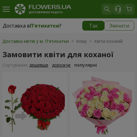
Доставка в
П'ятихатки
?
Так
Змінити
Доставка в
П'ятихатки
|
1015 грн
Доставка квітів у м. П'ятихатки
> Кому > Квіти коханій
Замовити квіти для коханої
Сортування:
дешевше
дорожче
популярні