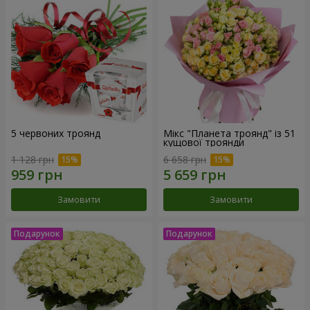
5 червоних троянд
Мікс "Планета троянд" із 51
кущової троянди
1 128 грн
6 658 грн
Замовити
Замовити