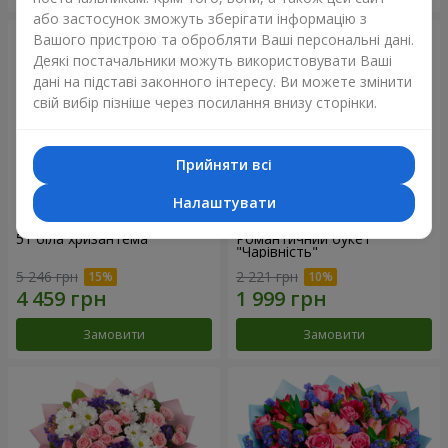
або застосунок зможуть зберігати інформацію з
Вашого пристрою та обробляти Ваші персональні дані.
Деякі постачальники можуть використовувати Ваші
дані на підставі законного інтересу. Ви можете змінити
свій вибір пізніше через посилання внизу сторінки.
Прийняти всі
Налаштувати
51 біла хризантема
Романтичний букет
"Чарівність"
5 246 грн
2 221 грн
Замовити
Замовити