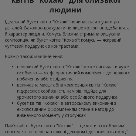
людини
Ідеальний букет квітів "Кохаю" починається з уваги до
деталей. Важливо врахувати не лише колірні вподобання, а
й характер людини. Комусь ближча стримана вишукана
композиція, як букет квітів "Кохаю"; комусь — яскравий
чуттєвий подарунок з контрастами.
Розмір також має значення:
невеликий букет квітів "Кохаю" може виглядати дуже
особисто — як флористичний комплімент до першого
побачення або освідчення;
величезна масштабна композиція квітів "Кохаю"
підкреслює серйозність намірів, підійде для
урочистого зізнання або особливого подарунка;
букет квітів "Кохаю" в авторському виконанні з
ексклюзивним оформленням стане в нагоді до
визначного моменту у стосунках.
Пам’ятайте: букет квітів "Кохаю" — це квіти з особливим
сенсом, які не перевантажені декором і дозволяють емоції