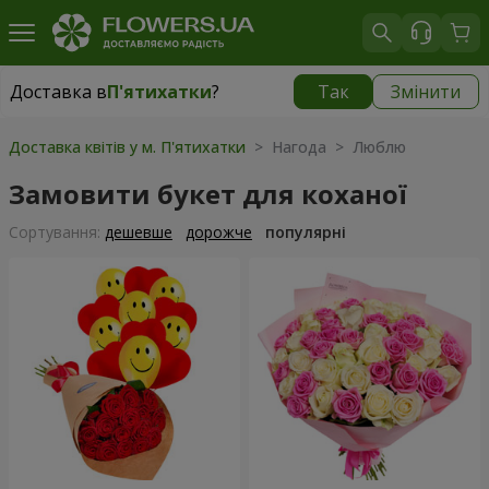
Доставка в
П'ятихатки
?
Так
Змінити
Доставка в
П'ятихатки
|
1015 грн
Доставка квітів у м. П'ятихатки
> Нагода > Люблю
Замовити букет для коханої
Сортування:
дешевше
дорожче
популярні