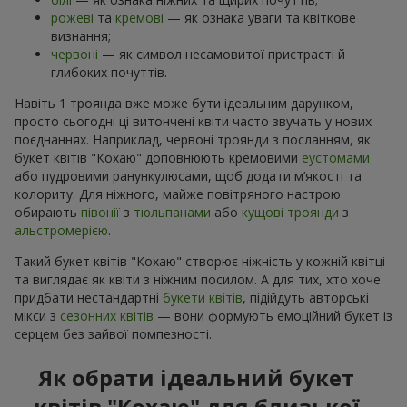
рожеві
та
кремові
— як ознака уваги та квіткове
визнання;
червоні
— як символ несамовитої пристрасті й
глибоких почуттів.
Навіть 1 троянда вже може бути ідеальним дарунком,
просто сьогодні ці витончені квіти часто звучать у нових
поєднаннях. Наприклад, червоні троянди з посланням, як
букет квітів "Кохаю" доповнюють кремовими
еустомами
або пудровими ранункулюсами, щоб додати м’якості та
колориту. Для ніжного, майже повітряного настрою
обирають
півонії
з
тюльпанами
або
кущові троянди
з
альстромерією
.
Такий букет квітів "Кохаю" створює ніжність у кожній квітці
та виглядає як квіти з ніжним посилом. А для тих, хто хоче
придбати нестандартні
букети квітів
, підійдуть авторські
мікси з
сезонних квітів
— вони формують емоційний букет із
серцем без зайвої помпезності.
Як обрати ідеальний букет
квітів "Кохаю" для близької