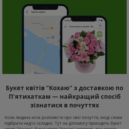
Букет квітів "Кохаю" з доставкою по
П'ятихаткам — найкращий спосіб
зізнатися в почуттях
Коли людина хоче розповісти про свої почуття, іноді слова
підібрати надто складно. Тут на допомогу приходить букет
квітів "Кохаю". Букет квітів "Кохаю" говорить все замість