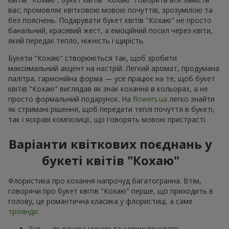
вас; промовляє квітковою мовою почуттів, зрозумілою та
без пояснень. Подарувати букет квітів "Кохаю" не просто
банальний, красивий жест, а емоційний посил через квіти,
який передає тепло, ніжність і щирість.
Букети "Кохаю" створюються так, щоб зробити
максимальний акцент на настрій. Легкий аромат, продумана
палітра, гармонійна форма — усе працює на те, щоб букет
квітів "Кохаю" виглядав як знак кохання в кольорах, а не
просто формальний подарунок. На
flowers.ua
легко знайти
як стримані рішення, щоб передати теплі почуття в букеті,
так і яскраві композиції, що говорять мовою пристрасті.
Варіанти квіткових поєднань у
букеті квітів "Кохаю"
Флористика про кохання напрочуд багатогранна. Втім,
говорячи про букет квітів "Кохаю" перше, що приходить в
голову, це романтична класика у флористиці, а саме
троянди
:
білі
— як ознака ніжних та щирих почуттів;