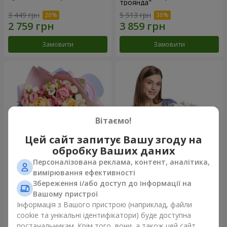
троянда"
3 449 грн
5 513 грн
Замовити
Замовити
Вітаємо!
Цей сайт запитує Вашу згоду на
обробку Ваших даних
Персоналізована реклама, контент, аналітика,
Букет "Казка мого життя"
Кошик "Янголятко"
вимірювання ефективності
Збереження і/або доступ до інформації на
2 399 грн
1 949 грн
Вашому пристрої
Інформація з Вашого пристрою (наприклад, файли
cookie та унікальні ідентифікатори) буде доступна
Замовити
Замовити
постачальникам. Крім того, вони, а також цей сайт