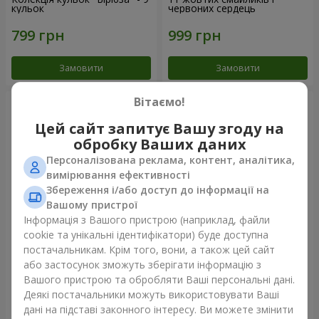
кульок
червоних сердець
Замовити
Замовити
Вітаємо!
Цей сайт запитує Вашу згоду на
обробку Ваших даних
Персоналізована реклама, контент, аналітика,
вимірювання ефективності
Збереження і/або доступ до інформації на
Вашому пристрої
Інформація з Вашого пристрою (наприклад, файли
cookie та унікальні ідентифікатори) буде доступна
Фонтан куль "Небо"
Фонтан куль "Рожеве
постачальникам. Крім того, вони, а також цей сайт
золото"
або застосунок зможуть зберігати інформацію з
Вашого пристрою та обробляти Ваші персональні дані.
Деякі постачальники можуть використовувати Ваші
дані на підставі законного інтересу. Ви можете змінити
Замовити
Замовити