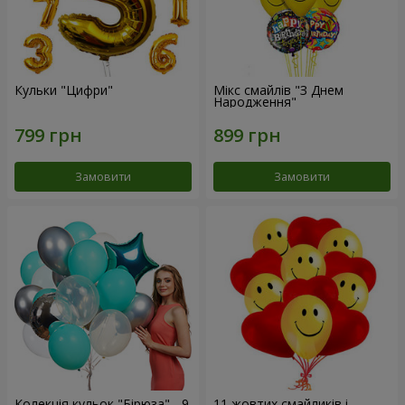
Кульки "Цифри"
Мікс смайлів "З Днем
Народження"
Замовити
Замовити
Колекція кульок "Бірюза" - 9
11 жовтих смайликів і