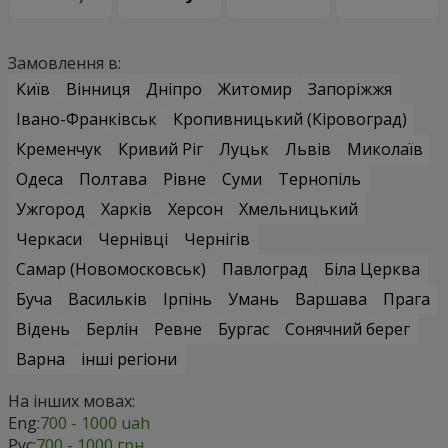
Замовлення в:
Київ
Вінниця
Дніпро
Житомир
Запоріжжя
Івано-Франківськ
Кропивницький (Кіровоград)
Кременчук
Кривий Ріг
Луцьк
Львів
Миколаїв
Одеса
Полтава
Рівне
Суми
Тернопіль
Ужгород
Харків
Херсон
Хмельницький
Черкаси
Чернівці
Чернігів
Самар (Новомосковськ)
Павлоград
Біла Церква
Буча
Васильків
Ірпінь
Умань
Варшава
Прага
Відень
Берлін
Ревне
Бургас
Сонячний берег
Варна
інші регіони
На інших мовах:
Eng:
700 - 1000 uah
Рус:
700 - 1000 грн