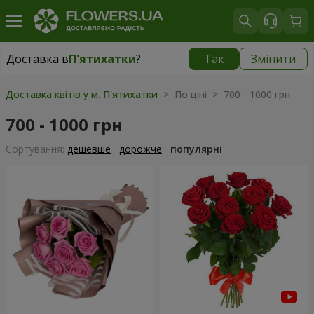
Доставка в
П'ятихатки
?
Так
Змінити
Доставка в
П'ятихатки
|
1015 грн
Доставка квітів у м. П'ятихатки
> По ціні > 700 - 1000 грн
700 - 1000 грн
Сортування:
дешевше
дорожче
популярні