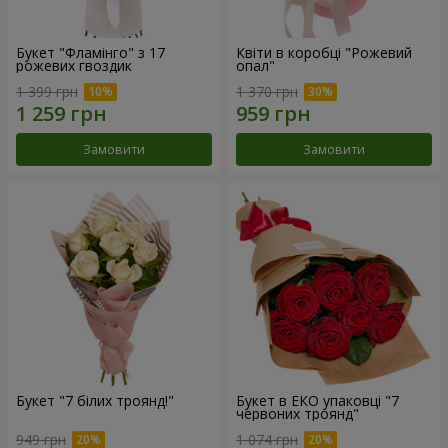
Букет "Фламінго" з 17
Квіти в коробці "Рожевий
рожевих гвоздик
опал"
1 399 грн
1 370 грн
Замовити
Замовити
Букет "7 білих троянд!"
Букет в ЕКО упаковці "7
червоних троянд"
949 грн
1 074 грн