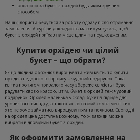
оплатити за букет з орхідей будь-яким зручним
способом.
Наші флористи беруться за роботу одразу після отримання
замовлення. А кур’єри докладають максимум зусиль, щоб
букет з орхідей приїхав на місце цілим та неушкодженим.
Купити орхідею чи цілий
букет – що обрати?
Якщо людина обожнює вирощувати живі квіти, то купити
орхідею недорого в горщику – чудовий подарунок. Така
квітка протягом тривалого часу збереже свіжість і буде
радувати своєю красою. Втім, букет з орхідей теж чудовий
подарунок. Орхідея маленька у складі букетів підійде для
урочистого випадку, а також як квітковий комплімент тим,
хто не хоче займатись вирощуванням та поливом. Сьогодні
на орхідея ціна доступна кожному, то ж завжди можна
вибрати відповідний букет з орхідей.
Як оформити замовлення на