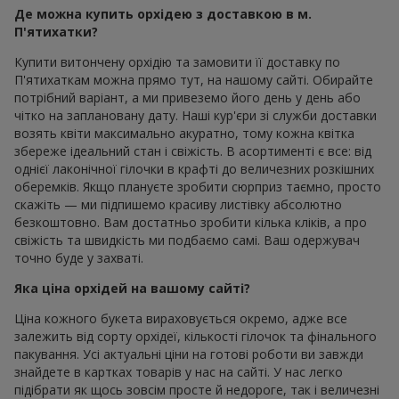
Де можна купить орхідею з доставкою в м.
П'ятихатки?
Купити витончену орхідію та замовити її доставку по
П'ятихаткам можна прямо тут, на нашому сайті. Обирайте
потрібний варіант, а ми привеземо його день у день або
чітко на заплановану дату. Наші кур'єри зі служби доставки
возять квіти максимально акуратно, тому кожна квітка
збереже ідеальний стан і свіжість. В асортименті є все: від
однієї лаконічної гілочки в крафті до величезних розкішних
оберемків. Якщо плануєте зробити сюрприз таємно, просто
скажіть — ми підпишемо красиву листівку абсолютно
безкоштовно. Вам достатньо зробити кілька кліків, а про
свіжість та швидкість ми подбаємо самі. Ваш одержувач
точно буде у захваті.
Яка ціна орхідей на вашому сайті?
Ціна кожного букета вираховується окремо, адже все
залежить від сорту орхідеї, кількості гілочок та фінального
пакування. Усі актуальні ціни на готові роботи ви завжди
знайдете в картках товарів у нас на сайті. У нас легко
підібрати як щось зовсім просте й недороге, так і величезні