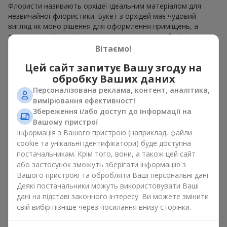
Флористи називають орхідеї ідеальним матеріалом для
незвичайної флористики. Букет з орхідей має чудовий
вигляд як моно рішення для оформлення приміщень, а
також як варіант міксу з іншими квітами, що зберігає свою
виразність у будь-якому форматі. Завдяки своїй структурі
Вітаємо!
орхідея дозволяє створювати композиції у класичному,
Цей сайт запитує Вашу згоду на
мінімалістичному або сучасному стилі. Букет з орхідей
виглядає ефектно як у камерних, так і в масштабних
обробку Ваших даних
роботах, а її розкішні суцвіття легко стають центральним
Персоналізована реклама, контент, аналітика,
елементом композиції букет з орхідей. Залежно від
вимірювання ефективності
оформлення і сорту рослин різниться на орхідеї ціна.
Збереження і/або доступ до інформації на
Зважайте на це перш ніж замовити букет з орхідей.
Вашому пристрої
Інформація з Вашого пристрою (наприклад, файли
Кому дарують орхідеї?
cookie та унікальні ідентифікатори) буде доступна
постачальникам. Крім того, вони, а також цей сайт
Букет з орхідей універсальний і може підійти будь-кому. Їх
або застосунок зможуть зберігати інформацію з
дарують
коханим жінками
,
мамі
,
дівчині
,
дружині
, сестрі,
Вашого пристрою та обробляти Ваші персональні дані.
подрузі,
колезі
або
бізнес-партнеру
. Сьогодні можна орхідеї
Деякі постачальники можуть використовувати Ваші
купити недорого, а тому шансів зробити бажаний
дані на підставі законного інтересу. Ви можете змінити
подарунок стає ще більше.
свій вибір пізніше через посилання внизу сторінки.
Букет з орхідей — ідеальна квіткова композиція для