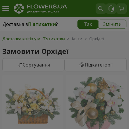
Доставка в
П'ятихатки
?
Так
Змінити
Доставка в
П'ятихатки
|
1015 грн
Доставка квітів у м. П'ятихатки
> Квіти > Орхідеї
Замовити Орхідеї
Сортування
Підкатегорії