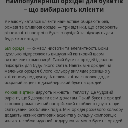
Найпопулярніші орхідеї для букетів
– що вибирають клієнти
У нашому каталозі клієнти найчастіше обирають білі,
рожеві та оливкові орхідеі — три відтінки, що створюють
різноманітні настрої в букет з орхідей та підходять для
будь-якої нагоди.
Білі орхідеї
— символ чистоти та елегантності. Вони
ідеально підкреслюють вишуканий квітковий шарм
витончених композицій. Такий букет з орхідей ідеально
підходить для будь-якого свята. Навіть міні орхідея чи
маленька орхідея білого кольору виглядає розкішно у
квітковому подарунку. А велика квітка створює додає
яскравий акцент в дизайнерський букет з орхідей.
Рожеві відтінки
дарують ніжність і теплоту. Це чудовий
варіант, щоб дарувати всім дівчатам. Такий букет з орхідей
створює романтичний настрій, який особливо цінують при
святкуванні особливих подій. Міні орхідеї рожевого кольору
додають ніжних квіткових акцентів у складну композицію і
являють собою чудовий подарунок як моно букет з орхідей.