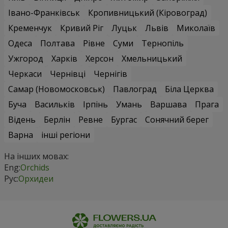
Івано-Франківськ
Кропивницький (Кіровоград)
Кременчук
Кривий Ріг
Луцьк
Львів
Миколаїв
Одеса
Полтава
Рівне
Суми
Тернопіль
Ужгород
Харків
Херсон
Хмельницький
Черкаси
Чернівці
Чернігів
Самар (Новомосковськ)
Павлоград
Біла Церква
Буча
Васильків
Ірпінь
Умань
Варшава
Прага
Відень
Берлін
Ревне
Бургас
Сонячний берег
Варна
інші регіони
На інших мовах:
Eng:
Orchids
Рус:
Орхидеи