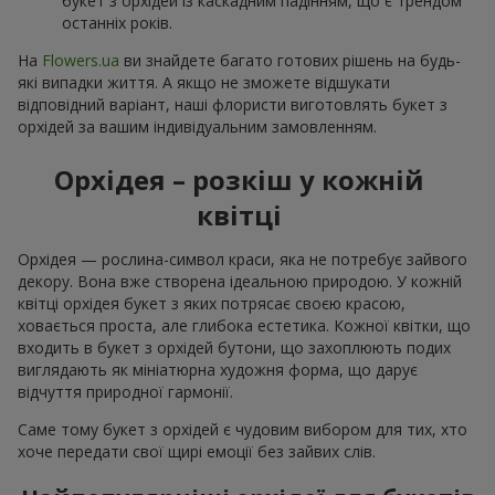
букет з орхідей із каскадним падінням, що є трендом
останніх років.
На
Flowers.ua
ви знайдете багато готових рішень на будь-
які випадки життя. А якщо не зможете відшукати
відповідний варіант, наші флористи виготовлять букет з
орхідей за вашим індивідуальним замовленням.
Орхідея – розкіш у кожній
квітці
Орхідея — рослина-символ краси, яка не потребує зайвого
декору. Вона вже створена ідеальною природою. У кожній
квітці орхідея букет з яких потрясає своєю красою,
ховається проста, але глибока естетика. Кожної квітки, що
входить в букет з орхідей бутони, що захоплюють подих
виглядають як мініатюрна художня форма, що дарує
відчуття природної гармонії.
Саме тому букет з орхідей є чудовим вибором для тих, хто
хоче передати свої щирі емоції без зайвих слів.