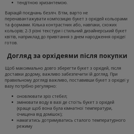
тендітною хризантемою.
Варіацій поєднань безліч. Втім, варто не
перенавантажувати композицію букет з орхідей кольорами
та формами. Кілька контрастних або, навпаки, схожих
кольорів; 2-3 різні текстури і стильний дизайнерський букет
квітів, наприклад до привітання з днем народження орхідеї
готов.
Догляд за орхідеями після покупки
Щоб максимально довго зберегти букет з орхідей, після
доставки додому, важливо забезпечити їй догляд. При
правильному догляді важливо, поставивши букет з орхідеї у
вазу потрібно регулярно:
оновлювати зріз стебел;
змінювати воду в вазі де стоїть букет з орхідей
(краще щоб вона була кімнатної температури,
очищена від домішок);
намагатись дотримуватись сталого температурного
режиму