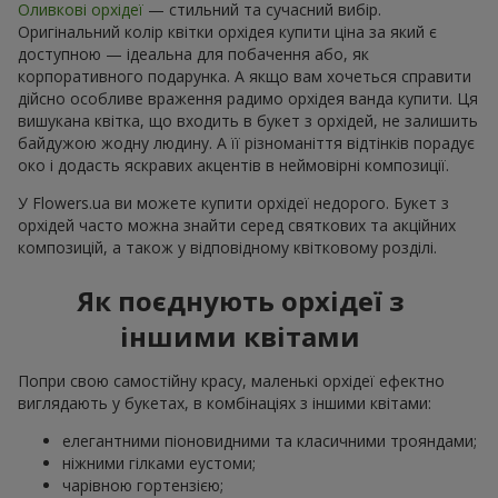
Оливкові орхідеї
— стильний та сучасний вибір.
Оригінальний колір квітки орхідея купити ціна за який є
доступною — ідеальна для побачення або, як
корпоративного подарунка. А якщо вам хочеться справити
дійсно особливе враження радимо орхідея ванда купити. Ця
вишукана квітка, що входить в букет з орхідей, не залишить
байдужою жодну людину. А її різноманіття відтінків порадує
око і додасть яскравих акцентів в неймовірні композиції.
У Flowers.ua ви можете купити орхідеї недорого. Букет з
орхідей часто можна знайти серед святкових та акційних
композицій, а також у відповідному квітковому розділі.
Як поєднують орхідеї з
іншими квітами
Попри свою самостійну красу, маленькі орхідеї ефектно
виглядають у букетах, в комбінаціях з іншими квітами:
елегантними піоновидними та класичними трояндами;
ніжними гілками еустоми;
чарівною гортензією;