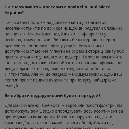
Чи є можливість доставити орхідеї в інші міста
України?
Так, ми без проблем надсилаємо квіти до багатьох
населених пунктів по всій країні, щоб ви радували близьких
на відстані. Ми знайшли надійних колег-флористів у
регіонах, тому рослини збирають безпосередньо перед
врученням і вони не в'януть у дорозі. Увесь список
доступних міст можна глянути на окремій сторінці сайту або
просто уточнити у нашого менеджера. Головне пам’ятайте,
що терміни доставки в інші області та правила оформлення
дещо відрізняються від нашої стандартної роботи по
П'ятихаткам. Але ми докладемо максимум зусиль, щоб ваш
теплий привіт приїхав вчасно та приніс купу найщиріших
емоцій.
Як вибрати подарунковий букет з орхідей?
Для максимальної зручності ми зробили прості фільтри, які
допоможуть вам швидко впорядкувати весь асортимент за
приводами чи кольорами. Можна в пару кліків відсіяти
композиції для коханої, мами, колеги або підібрати під
конкретний бюджет. Якщо очі розбігаються і важко