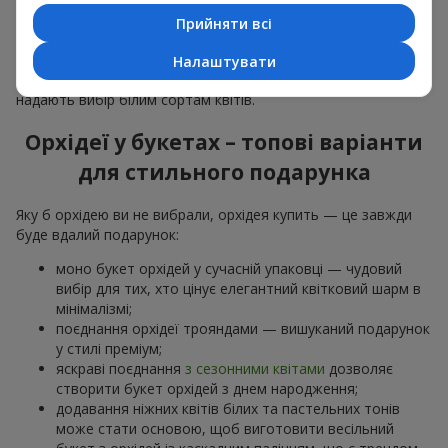
особливої події: річниць,
побачень
,
днів народження
та
Прийняти всі
навіть
бізнес-привітань
.
Для романтики обирають ніжну екзотику — букет з орхідей
Налаштувати
в рожевих та фіолетових тонах. Для
весільних букетів
надають вибір білим сортам квітів.
Орхідеї у букетах – топові варіанти
для стильного подарунка
Яку б орхідею ви не вибрали, орхідея купить — це завжди
буде вдалий подарунок:
моно букет орхідей у сучасній упаковці — чудовий
вибір для тих, хто цінує елегантний квітковий шарм в
мінімалізмі;
поєднання орхідеї трояндами — вишуканий подарунок
у стилі преміум;
яскраві поєднання
з сезонними квітами
дозволяє
створити букет орхідей з днем народження;
додавання ніжних квітів білих та пастельних тонів
може стати основою, щоб виготовити весільний