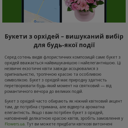
Букети з орхідей – вишуканий вибір
для будь-якої події
Серед сотень видів флористичних композицій саме букет з
орхідей вважається найвишуканішою і найелегантнішою. Ці
незвичні екзотичні квіти завжди асоціювалися з
оригінальністю, тропічною красою та особливою
символікою. Букет з орхідей має природну здатність
перетворювати будь-який момент на святковий — від
романтичного вечора до великих подій.
Букет з орхідей часто обирають як ніжний квітковий акцент
там, де потрібна стримана, але відверта ароматна
елегантність. Якщо і вам потрібен букет з орхідей,
наповнений делікатною красою квітів, зробіть замовлення у
Flowers.ua
. Тут ви можете придбати квіткові витончені