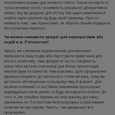
ексклюзивні кошики для великого свята. Також на вартість
трохи впливає сезон та наявність унікальної декоративної
зелені, яку ми додаємо для об'єму. Ми щиро намагаємося
знайти гарне рішення під будь-який гаманець. Просто
напишіть нам, і ми зорієнтуємо, як зібрати свіжий подарунок
без космічних переплат.
Чи можна замовити орхідеї для корпоративів або
подій в м. П'ятихатки?
Звісно, ми з великим задоволенням допоможемо
прикрасити вашу подію або підготувати привітання для
всього колективу. Наші флористи часто створюють
масштабні квіткові композиції для бізнес-презентацій,
ювілеїв фірм та банкетів. Нам важливо, щоб оформлення
ідеально пасувало до загального стилю вечора, тому ми
детально обговорюємо кольорову гаму й формат. Для
великих компаній та постійних замовників пропонуємо
індивідуальні гнучкі умови та будь-які варіанти оплати. До
того ж, ми спокійно беремо на себе масову доставку
замовлень по П'ятихаткам безпосередньо в руки вашим
колегам чи партнерам. Пишіть, і ми швиденько все
прорахуємо.