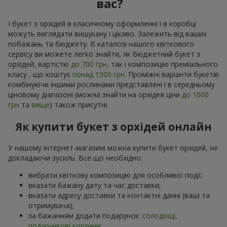
вас?
І букет з орхідей в класичному оформленні і в коробці
можуть виглядати вишукану і цікаво. Залежить від ваших
побажань та бюджету. В каталозі нашого квіткового
сервісу ви можете легко знайти, як бюджетний букет з
орхідей, вартістю
до 700 грн
, так і композицію преміального
класу , що коштує
понад 1500 грн
. Проміжні варіанти букетів
комбінуючи іншими рослинами представлені і в середньому
ціновому діапазоні (можна знайти на орхідея ціни
до 1000
грн
та
вище
) також присутні.
Як купити букет з орхідей онлайн
У нашому інтернет-магазині можна купити букет орхідей, не
докладаючи зусиль. Все що необхідно:
вибрати квіткову композицію для особливої події;
вказати бажану дату та час доставки;
вказати адресу доставки та контактні данні (ваші та
отримувача);
за бажанням додати подарунок:
солодощі,
подарункові корзини
;