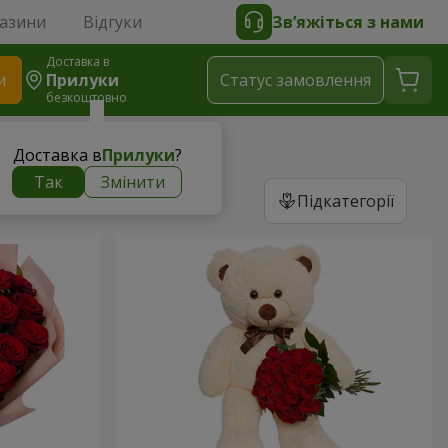
газини
Відгуки
Зв’яжіться з нами
Доставка в
и
Прилуки
Статус замовлення
безкоштовно
Доставка в
Прилуки
?
Так
Змінити
Підкатегорії