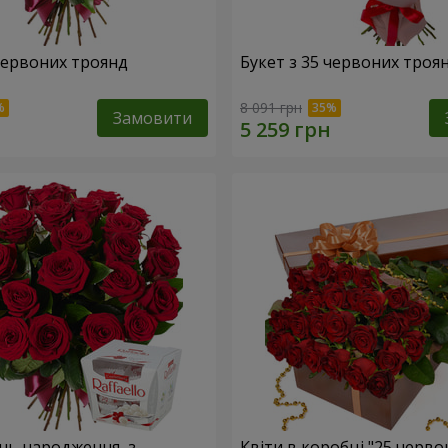
 червоних троянд
Букет з 35 червоних троя
8 091 грн
Замовити
ень народження, з
Квіти в коробці "25 черво