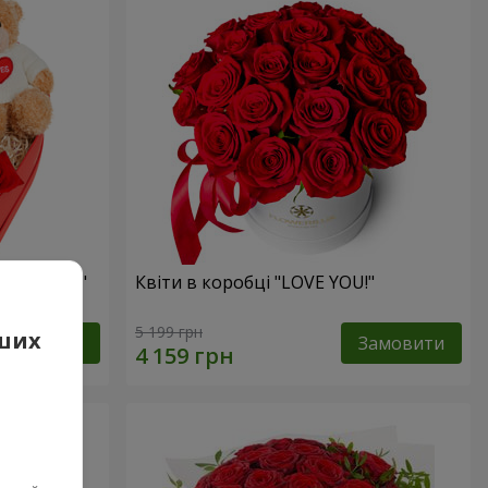
 презент"
Квіти в коробці "LOVE YOU!"
5 199 грн
аших
Замовити
Замовити