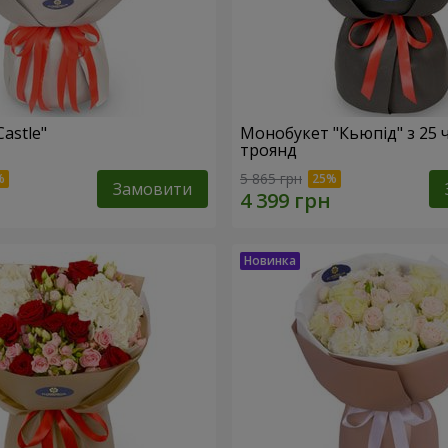
Castle"
Монобукет "Кьюпід" з 25 
троянд
5 865 грн
Замовити