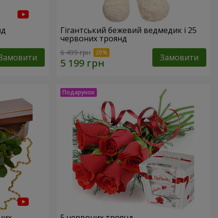
нд
Гігантський бежевий ведмедик і 25
червоних троянд
6 499 грн
Замовити
Замовити
них
5 червоних троянд