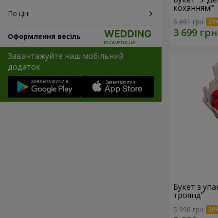
коханням!"
По ціні
5 691 грн
Оформлення весіль
Завантажуйте наш мобільний
додаток
Букет з уп
троянд"
5 998 грн