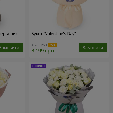
червоних
Букет "Valentine's Day"
4 265 грн
Замовити
Замовити