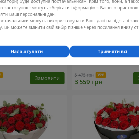
ікатори) буде доступна постачальникам. Крім того, вони, а тако
бо застосунок зможуть зберігати інформацію з Вашого пристрою
ти Ваші персональні дані.
постачальники можуть використовувати Ваші дані на підставі зак
у. Ви можете змінити свій вибір пізніше через посилання внизу ст
Налаштувати
Прийняти всі
х троянд з Пандою
19 червоних троянд з Ве
5 475 грн
Замовити