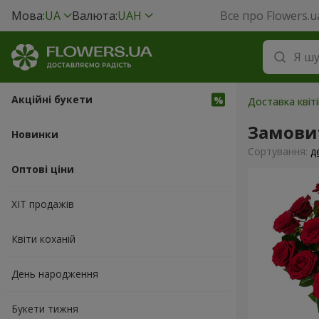
Мова:
UA
Валюта:
UAH
Все про Flowers.u
Акційні букети
Доставка квіт
Замови
Новинки
Сортування:
д
Оптові ціни
ХІТ продажів
Квіти коханій
День народження
Букети тижня