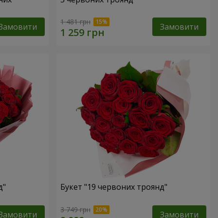
1 481 грн
Замовити
Замовити
д"
Букет "19 червоних троянд"
3 749 грн
Замовити
Замовити