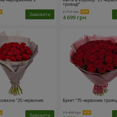
троянд!"
6 713 грн
Замовити
аковкою "25 червоних
Букет "75 червоних троян
15 498 грн
Замовити