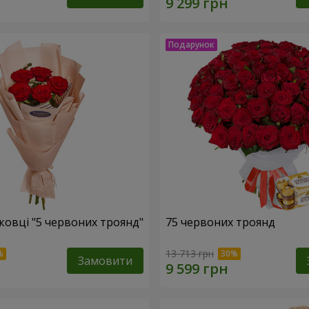
ковці "5 червоних троянд"
75 червоних троянд
13 713 грн
Замовити