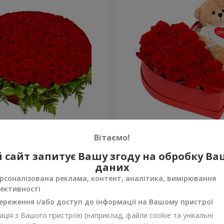
а троянда
Композиція "Зворушливий
Вітаємо!
3 777 грн
 сайт запитує Вашу згоду на обробку В
Замовити
даних
рсоналізована реклама, контент, аналітика, вимірювання
ективності
ереження і/або доступ до інформації на Вашому пристрої
ція з Вашого пристрою (наприклад, файли cookie та унікальні