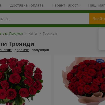
a
Доставка і оплата
Гарантії якості
Наші ма
Знайт
ів у м. Прилуки
> Квіти > Троянди
ти Троянди
ешевше
дорожче
популярні