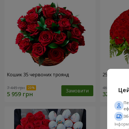
Кошик 35 червоних троянд
251 червон
7 449 грн
46 941 грн
Цей
Замовити
Пе
еф
Зб
Інформа