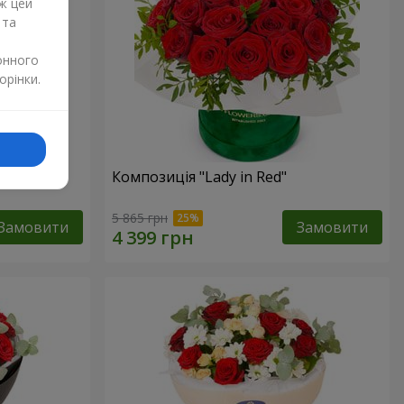
ж цей
 та
онного
орінки.
дмедиком
Композиція "Lady in Red"
5 865 грн
Замовити
Замовити