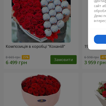
ідентиф
сайт а
обробля
Деякі 
інтерес
Композиція в коробці "Коханій"
19 червони
8 665 грн
6 598 грн
Замовити