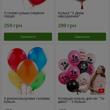
3 гелієві кульки (червоні
Кулька "З Днем
серця)
народження"
Замовити
Замовити
5 різнокольорових гелієвих
Колекція кульок для неї "Ти
кульок
диво!" - 5 кульок