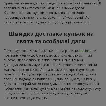
Прилукам та передмістю, швидко та точно в обраний час. В
асортименті як гелієві кульки ціна на яких є доволі
бюджетною, так і кульки з гелієм ціна на які може
перевищувати вартість флористичної композиції. Які
вибирати повітряні кульки до букету вирішувати вам.
Швидка доставка кульок на
свята та особливі дати
Гелієві кульки з днем народження, на річницю,
весілля
чи
повітряні кульки до букету, як сюрприз на ранок — ми
знаємо, як важливо не запізнитися. Саме тому ми
докладаємо максимум зусиль, щоб привезти замовлення
максимально швидко. Доставляємо повітряні кульки до
букету по Прилукам протягом кількох годин. А якщо вам
потрібен подарунок повітряні кульки до букету на певну
дату та час приймаємо передзамовлення і виконуємо ваші
побажання. На гелеві кульки ціна прийнятна кожному, тому
не відмовляйте собі в такому чудовому доданку, як
повітряні кульки до букету.