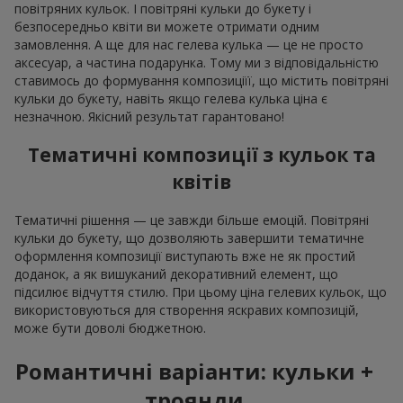
повітряних кульок. І повітряні кульки до букету і
безпосередньо квіти ви можете отримати одним
замовлення. А ще для нас гелева кулька — це не просто
аксесуар, а частина подарунка. Тому ми з відповідальністю
ставимось до формування композиціїї, що містить повітряні
кульки до букету, навіть якщо гелева кулька ціна є
незначною. Якісний результат гарантовано!
Тематичні композиції з кульок та
квітів
Тематичні рішення — це завжди більше емоцій. Повітряні
кульки до букету, що дозволяють завершити тематичне
оформлення композиції виступають вже не як простий
доданок, а як вишуканий декоративний елемент, що
підсилює відчуття стилю. При цьому ціна гелевих кульок, що
використовуються для створення яскравих композицій,
може бути доволі бюджетною.
Романтичні варіанти: кульки +
троянди