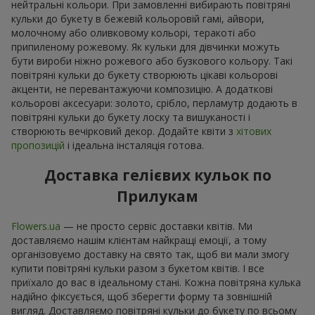
нейтральні кольори. При замовленні вибирають повітряні
кульки до букету в бежевій кольоровій гамі, айвори,
молочному або оливковому кольорі, теракоті або
припиленому рожевому. Як кульки для дівчинки можуть
бути вироби ніжно рожевого або бузкового кольору. Такі
повітряні кульки до букету створюють цікаві кольорові
акценти, не перевантажуючи композицію. А додаткові
кольорові аксесуари: золото, срібло, перламутр додають в
повітряні кульки до букету лоску та вишуканості і
створюють вечірковий декор. Додайте квіти з
хітових
пропозицій
і ідеальна інсталяція готова.
Доставка гелієвих кульок по
Прилукам
Flowers.ua
— не просто сервіс доставки квітів. Ми
доставляємо нашім клієнтам найкращі емоції, а тому
організовуємо доставку на свято так, щоб ви мали змогу
купити повітряні кульки разом з букетом квітів. І все
приїхало до вас в ідеальному стані. Кожна повітряна кулька
надійно фіксується, щоб зберегти форму та зовнішній
вигляд. Доставляємо повітряні кульки до букету по всьому