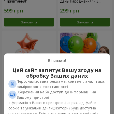
"Привітання!"
День Народження" - 3
кульки
Замовити
Замовити
Вітаємо!
Цей сайт запитує Вашу згоду на
обробку Ваших даних
Персоналізована реклама, контент, аналітика,
Фонтан куль “Світ чудес”
Коллекция шариков "День
вимірювання ефективності
рождения" (с Тедди)
Збереження і/або доступ до інформації на
Вашому пристрої
Інформація з Вашого пристрою (наприклад, файли
cookie та унікальні ідентифікатори) буде доступна
Замовити
Замовити
постачальникам. Крім того, вони, а також цей сайт