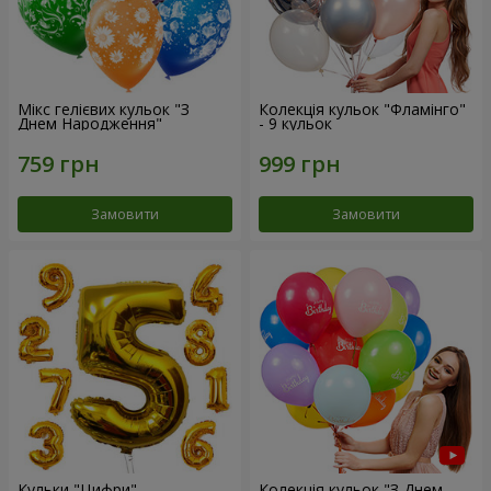
Мікс гелієвих кульок "З
Колекція кульок "Фламінго"
Днем Народження"
- 9 кульок
Замовити
Замовити
Кульки "Цифри"
Колекція кульок "З Днем