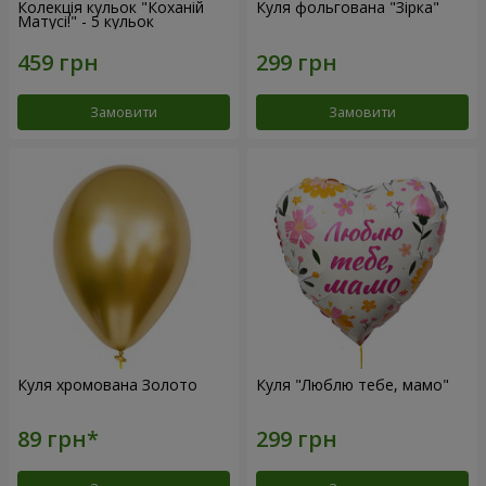
Колекція кульок "Коханій
Куля фольгована "Зірка"
Матусі!" - 5 кульок
Замовити
Замовити
Куля хромована Золото
Куля "Люблю тебе, мамо"