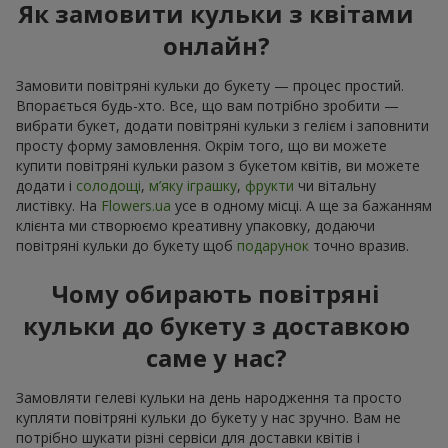
Як замовити кульки з квітами
онлайн?
Замовити повітряні кульки до букету — процес простий.
Впорається будь-хто. Все, що вам потрібно зробити —
вибрати букет, додати повітряні кульки з гелієм і заповнити
просту форму замовлення. Окрім того, що ви можете
купити повітряні кульки разом з букетом квітів, ви можете
додати і
солодощі
,
м’яку іграшку
,
фрукти
чи вітальну
листівку. На
Flowers.ua
усе в одному місці. А ще за бажанням
клієнта ми створюємо креативну упаковку, додаючи
повітряні кульки до букету щоб
подарунок
точно вразив.
Чому обирають повітряні
кульки до букету з доставкою
саме у нас?
Замовляти гелеві кульки на день народження та просто
купляти повітряні кульки до букету у нас зручно. Вам не
потрібно шукати різні сервіси для доставки квітів і