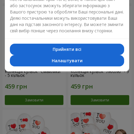
або застосунок зможуть зберігати інформацію з
Вашого пристрою та обробляти Ваші персональні дані.
Деякі постачальники можуть використовувати Ваші
дані на підставі законного інтересу. Ви можете змінити
свій вибір пізніше через посилання внизу сторінки.
Прийняти всі
Налаштувати
Колекція кульок "Смайлики"
Колекція кульок "Люблю" - 5
- 5 кульок
кульок
Замовити
Замовити