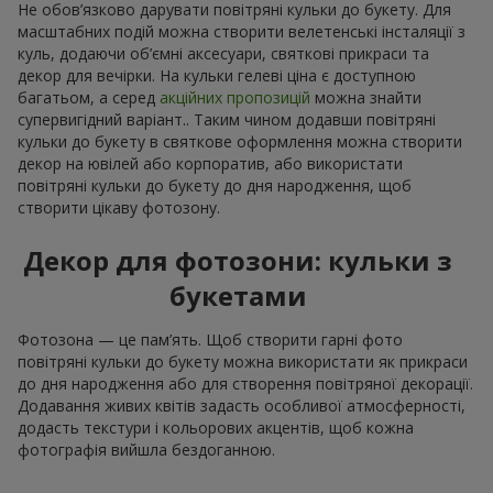
Не обов’язково дарувати повітряні кульки до букету. Для
масштабних подій можна створити велетенські інсталяції з
куль, додаючи об’ємні аксесуари, святкові прикраси та
декор для вечірки. На кульки гелеві ціна є доступною
багатьом, а серед
акційних пропозицій
можна знайти
супервигідний варіант.. Таким чином додавши повітряні
кульки до букету в святкове оформлення можна створити
декор на ювілей або корпоратив, або використати
повітряні кульки до букету до дня народження, щоб
створити цікаву фотозону.
Декор для фотозони: кульки з
букетами
Фотозона — це пам’ять. Щоб створити гарні фото
повітряні кульки до букету можна використати як прикраси
до дня народження або для створення повітряної декорації.
Додавання живих квітів задасть особливої атмосферності,
додасть текстури і кольорових акцентів, щоб кожна
фотографія вийшла бездоганною.