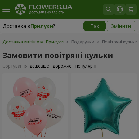
Доставка в
Прилуки
?
Так
Змінити
Доставка в
Прилуки
|
безкоштовно
Доставка квітів у м. Прилуки
> Подарунки > Повітряні кульки
Замовити повітряні кульки
Сортування:
дешевше
дорожче
популярні