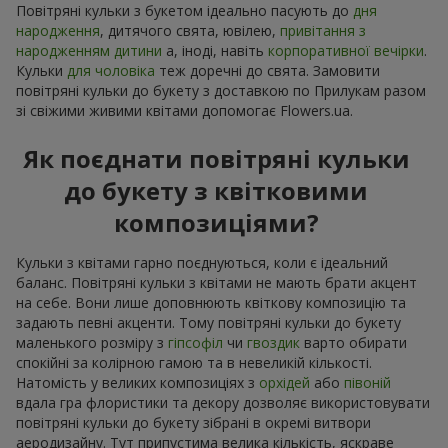
Повітряні кульки з букетом ідеально пасують до
дня
народження
, дитячого свята, ювілею,
привітання з
народженням дитини
а, іноді, навіть
корпоративної вечірки
.
Кульки
для чоловіка
теж доречні до свята. Замовити
повітряні кульки до букету з доставкою по Прилукам разом
зі свіжими живими квітами допомогає Flowers.ua.
Як поєднати повітряні кульки
до букету з квітковими
композиціями?
Кульки з квітами гарно поєднуються, коли є ідеальний
баланс. Повітряні кульки з квітами не мають брати акцент
на себе. Вони лише доповнюють квіткову композицію та
задають певні акценти. Тому повітряні кульки до букету
маленького розміру з
гіпсофіл
чи
гвоздик
варто обирати
спокійні за колірною гамою та в невеликій кількості.
Натомість у великих композиціях з
орхідей
або
півоній
вдала гра флористики та декору дозволяє використовувати
повітряні кульки до букету зібрані в окремі витвори
аеродизайну. Тут припустима велика кількість, яскраве