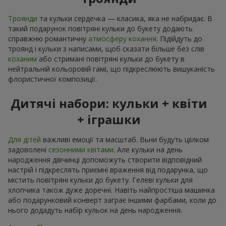
Троянди
та кульки сердечка — класика, яка не набридає. В
такий подарунок повітряні кульки до букету додають
справжню романтичну
атмосферу кохання
. Підійдуть до
троянд і кульки з написами, щоб сказати більше без слів
коханим
або стримані повітряні кульки до букету в
нейтральній кольоровій гамі, що підкреслюють вишуканість
флористичної композиції.
Дитячі набори: кульки + квіти
+ іграшки
Для дітей
важливі емоції та масштаб. Вьни будуть ціілком
задоволені
сезонними квітами
. Але кульки на день
народження дівчинці допоможуть створити відповідний
настрій і підкреслять приємні враження від подарунка, що
містить повітряні кульки до букету. Гелеві кульки для
хлопчика також дуже доречні. Навіть найпростіша машинка
або подарунковий конверт заграє іншими фарбами, коли до
нього додадуть набір кульок на день народження.