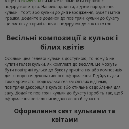
А ще на
Flowers.ua
ви можете замовити справжнє
подарункове тріо. Наприклад: квіти, з днем народження
кульки і торт; або кульки до дня народження, букет і м’яка
іграшка. Додайте в доданок до повітряні кульки до букету
ще листівку з привітанням і подарунок до свята готов.
Весільні композиції з кульок і
білих квітів
Оскільки ціна гелевої кульки є доступною, то чому б не
купити гелеві кульки, як комплект до весілля. Це можуть
бути повітряні кульки до букету привітання або композиція
для створення декоративного оформлення. Підійдуть для
такої урочистої події кульки гелієві світлих відтінків,
повітряна декорація з кульок або стильне оздоблення для
залу. Додайте повітряні кульки до букету і зробіть так, щоб
оформлення весілля виглядало легко й сучасно.
Оформлення свят кульками та
квітами