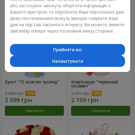
або застосунок зможуть зберігати інформацію з
Замовити
Замовити
Вашого пристрою та обробляти Ваші персональні дані.
Деякі постачальники можуть використовувати Ваші
дані на підставі законного інтересу. Ви можете змінити
свій вибір пізніше через посилання внизу сторінки.
Прийняти всі
Налаштувати
Букет "15 жовтих троянд"
Композиція "Червоний
оксамит"
2 888 грн
2 399 грн
Замовити
Замовити