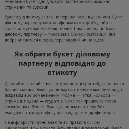
Чоловічий букет для ділового партнера максимально
стриманий та суворий.
Букети у діловому стилю не перевантажені деталями. Букет
діловому партнеру можна оформити в
коробку
, або
в
кошик
але дизайн мінімалістичний. Пам’ятайте, що букет
діловому партнеру —
престижна бізнес-композиція
, яка
добре читається в офісі, переговорній чи на сцені.
Як обрати букет діловому
партнеру відповідно до
етикету
Діловий квітковий етикет у флористиці простий, якщо знати
базові правила. Букет діловому партнеру не має бути надто
яскравим або романтичним. Форма — чітка, кольори —
стримані, подача — акуратна. Саме так працює квіткова
комунікація в бізнесі: букет діловому партнеру без
емоційного тиску, пафосу але з відчуттям професійності.
Наші флористи гарно знають всі правила
офісної
флористики
. Тож можете бути впевнені замовляючи букет