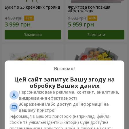
Букет з 25 кремових троянд
Фруктова композиція
«Коста-Ріка»
4 999 грн
9 932 грн
Замовити
Замовити
Вітаємо!
Цей сайт запитує Вашу згоду на
обробку Ваших даних
Персоналізована реклама, контент, аналітика,
вимірювання ефективності
Збереження і/або доступ до інформації на
Букет "Хрещатик"
Букет "Ми та літо"
Вашому пристрої
Інформація з Вашого пристрою (наприклад, файли
5 656 грн
2 332 грн
cookie та унікальні ідентифікатори) буде доступна
постачальникам. Крім того, вони, а також цей сайт