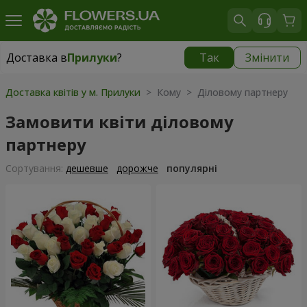
Доставка в
Прилуки
?
Так
Змінити
Доставка в
Прилуки
|
безкоштовно
Доставка квітів у м. Прилуки
> Кому > Діловому партнеру
Замовити квіти діловому
партнеру
Сортування:
дешевше
дорожче
популярні