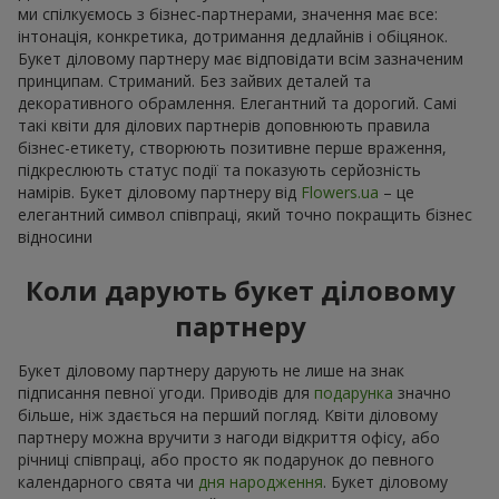
ми спілкуємось з бізнес-партнерами, значення має все:
інтонація, конкретика, дотримання дедлайнів і обіцянок.
Букет діловому партнеру має відповідати всім зазначеним
принципам. Стриманий. Без зайвих деталей та
декоративного обрамлення. Елегантний та дорогий. Самі
такі квіти для ділових партнерів доповнюють правила
бізнес-етикету, створюють позитивне перше враження,
підкреслюють статус події та показують серйозність
намірів. Букет діловому партнеру від
Flowers.ua
– це
елегантний символ співпраці, який точно покращить бізнес
відносини
Коли дарують букет діловому
партнеру
Букет діловому партнеру дарують не лише на знак
підписання певної угоди. Приводів для
подарунка
значно
більше, ніж здається на перший погляд. Квіти діловому
партнеру можна вручити з нагоди відкриття офісу, або
річниці співпраці, або просто як подарунок до певного
календарного свята чи
дня народження
. Букет діловому