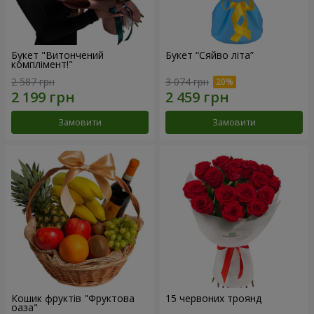
Букет "Витончений
Букет “Сяйво літа”
комплімент!"
2 587 грн
3 074 грн
Замовити
Замовити
Кошик фруктів "Фруктова
15 червоних троянд
оаза"