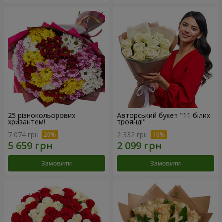
25 різнокольорових
Авторський букет "11 білих
хризантем!
троянд!"
7 074 грн
2 332 грн
Замовити
Замовити