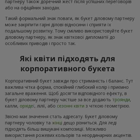
партнеру також доречний жест після успішних переговорів
або на офіційних заходах.
Такий формальний знак поваги, як букет діловому партнеру
може закріпити гарні ділові відносини і сприяти їх
подальшому розвитку. Тому сміливо використовуйте букет
діловому партнеру, як знак квіткової дипломатії до
особливих приводів і просто так.
Які квіти підходять для
корпоративного букета
Корпоративний букет завжди про стриманість і баланс. Тут
важлива чітка форма, спокійний глибокий колір і приємно
загальне враження. Щоб досягти відповідного ефекту, в
букет діловому партнеру частіше за все додають
троянди
,
калли,
орхідеї
, лілії, або
сезонні квіти
з чіткою геометрією.
Звісно має значення стать адресату. Букет діловому
партнеру чоловіку та
жінці
дещо різниться. Для леді
підходять більш вишукані композиції. Можливо
використання рожевих кольорів та неординарних акцентів.