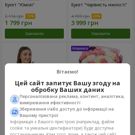
Букет "Юмокі"
Букет "Чарівність ніжності"
2 116 грн
4 999 грн
Замовити
Замовити
Вітаємо!
Цей сайт запитує Вашу згоду на
обробку Ваших даних
Персоналізована реклама, контент, аналітика,
вимірювання ефективності
Збереження і/або доступ до інформації на
Композиція "Білосніжна
Букет "Sentiment"
гармонія"
Вашому пристрої
4 612 грн
2 069 грн
Інформація з Вашого пристрою (наприклад, файли
cookie та унікальні ідентифікатори) буде доступна
постачальникам. Крім того, вони, а також цей сайт