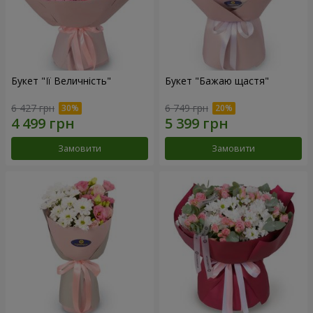
Букет "Її Величність"
Букет "Бажаю щастя"
6 427 грн
6 749 грн
Замовити
Замовити