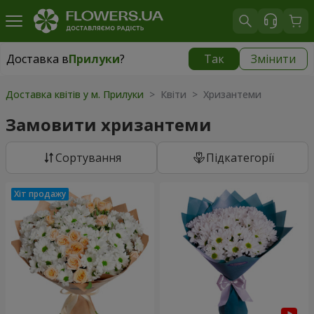
Доставка в
Прилуки
?
Так
Змінити
Доставка в
Прилуки
|
безкоштовно
Доставка квітів у м. Прилуки
> Квіти > Хризантеми
Замовити хризантеми
Сортування
Підкатегорії