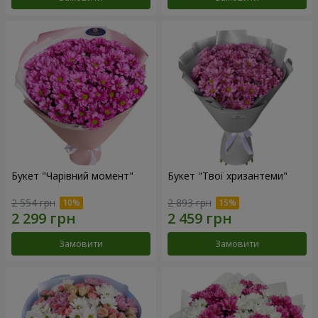
Букет "Чарівний момент"
Букет "Твої хризантеми"
2 554 грн
2 893 грн
Замовити
Замовити