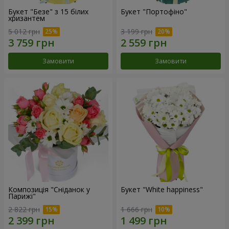
Букет "Безе" з 15 білих
Букет "Портофіно"
хризантем
5 012 грн
3 199 грн
Замовити
Замовити
Композиція "Сніданок у
Букет "White happiness"
Парижі"
2 822 грн
1 666 грн