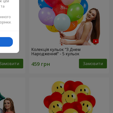
ж цей
 та
онного
орінки.
Колекція кульок "З Днем
Народження!" - 5 кульок
Замовити
Замовити