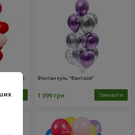
мі сердець)
Фонтан куль "Фантазія"
аших
Замовити
Замовити