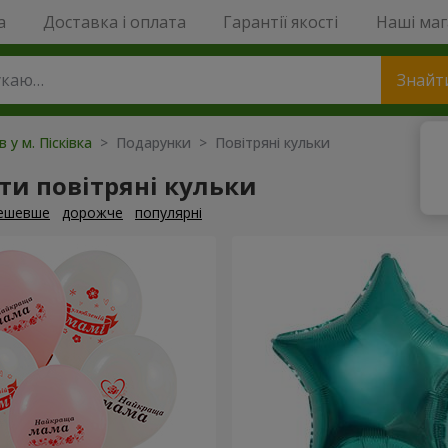
a
Доставка і оплата
Гарантії якості
Наші ма
Знайт
в у м. Пісківка
> Подарунки > Повітряні кульки
и повітряні кульки
ешевше
дорожче
популярні