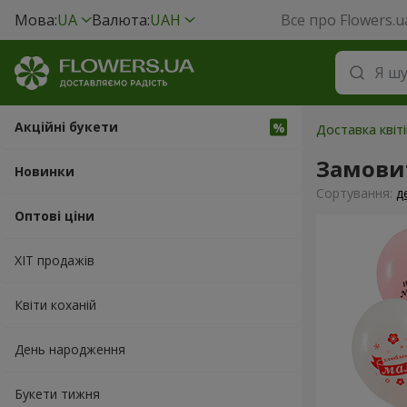
Мова:
UA
Валюта:
UAH
Все про Flowers.u
Акційні букети
Доставка квіті
Замовит
Новинки
Сортування:
д
Оптові ціни
ХІТ продажів
Квіти коханій
День народження
Букети тижня