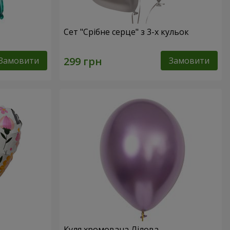
Сет "Срібне серце" з 3-х кульок
Замовити
Замовити
Куля хромована Лілова