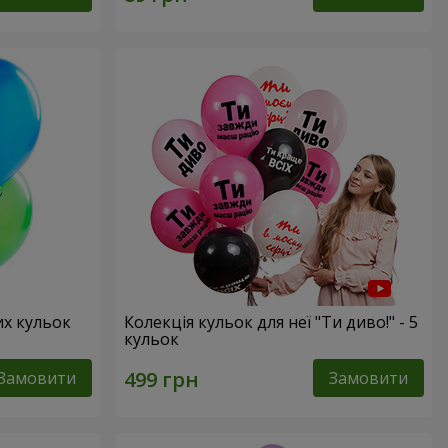
их кульок
Колекція кульок для неї "Ти диво!" - 5
кульок
Замовити
Замовити