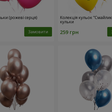
ульки (рожеві серця)
Колекція кульок "Смайлики
кульки
Замовити