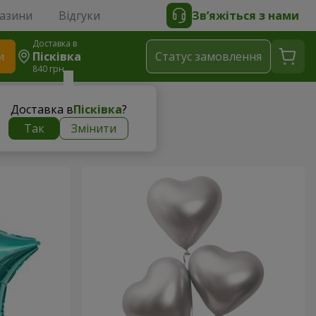
газини
Відгуки
Зв’яжіться з нами
Доставка в
и
Пісківка
Статус замовлення
840 грн
Доставка в
Пісківка
?
Так
Змінити