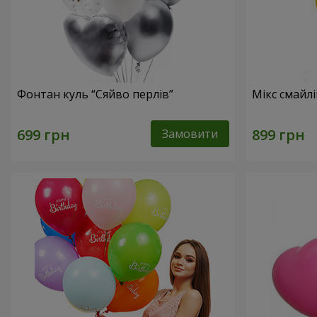
Фонтан куль “Сяйво перлів”
Мікс смайл
Замовити