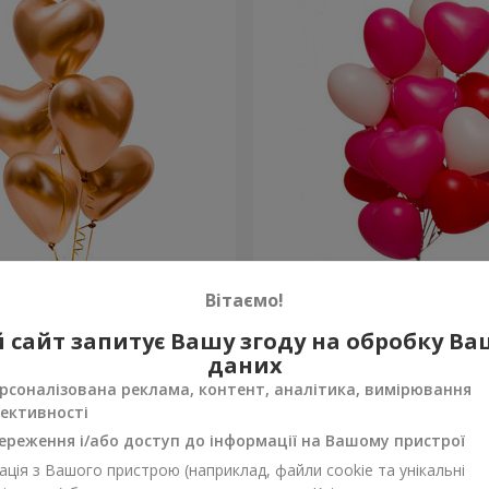
 “Golden hearts”
15 гелієвих кульок (у фор
Вітаємо!
 сайт запитує Вашу згоду на обробку В
Замовити
даних
рсоналізована реклама, контент, аналітика, вимірювання
ективності
ереження і/або доступ до інформації на Вашому пристрої
ція з Вашого пристрою (наприклад, файли cookie та унікальні