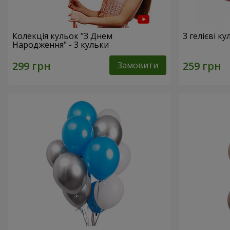
Колекція кульок "З Днем
3 гелієві к
Народження" - 3 кульки
Замовити