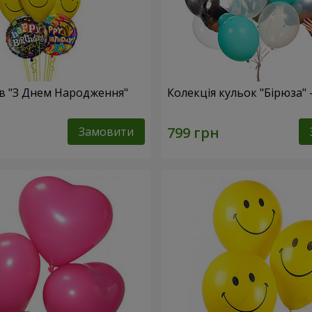
ів "З Днем Народження"
Колекція кульок "Бірюза" 
Замовити