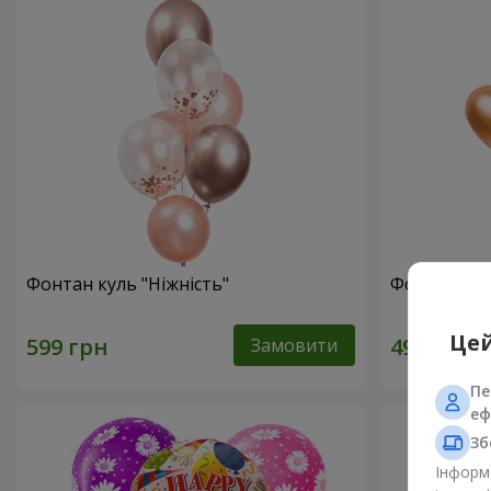
Фонтан куль "Ніжність"
Фонтан куль
Цей
Замовити
Пе
еф
Зб
Інформа