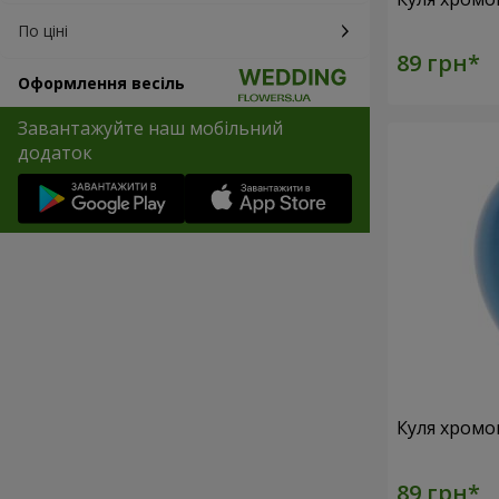
По ціні
Оформлення весіль
Завантажуйте наш мобільний
додаток
Куля хромо