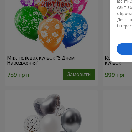
ідентиф
сайт а
обробля
Деякі 
інтерес
Мікс гелієвих кульок "З Днем
Колекція ку
Народження"
кульок
Замовити