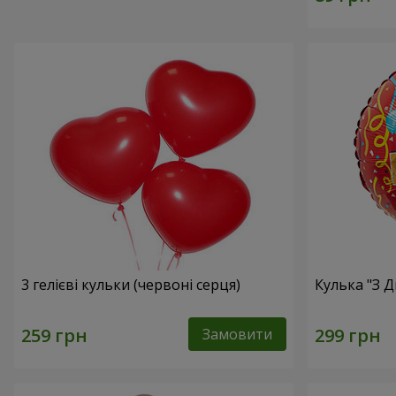
3 гелієві кульки (червоні серця)
Кулька "З 
Замовити