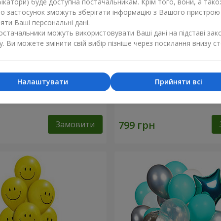
ікатори) буде доступна постачальникам. Крім того, вони, а тако
бо застосунок зможуть зберігати інформацію з Вашого пристрою
ти Ваші персональні дані.
постачальники можуть використовувати Ваші дані на підставі зак
у. Ви можете змінити свій вибір пізніше через посилання внизу ст
Налаштувати
Прийняти всі
льок "Фламінго" - 9
Кульки "Цифри"
Замовити