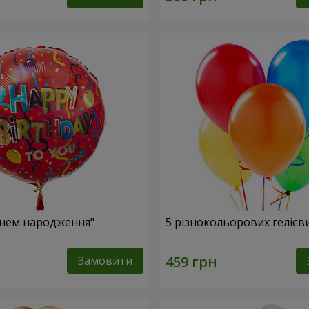
Днем народження"
5 різнокольорових гелієв
Замовити