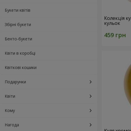
Букети квітів
Колекція ку
кульок
Збірні букети
Бенто-букети
Квіти в коробці
Квіткові кошики
Подарунки
Квіти
Кому
Нагода
Куля хромо