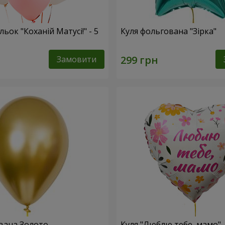
льок "Коханій Матусі!" - 5
Куля фольгована "Зірка"
Замовити
вана Золото
Куля "Люблю тебе, мамо"