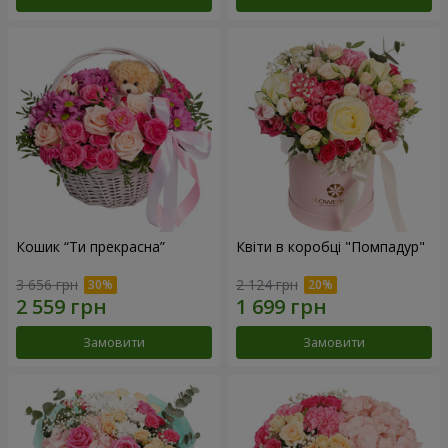
Кошик “Ти прекрасна”
Квіти в коробці "Помпадур"
3 656 грн
2 124 грн
Замовити
Замовити