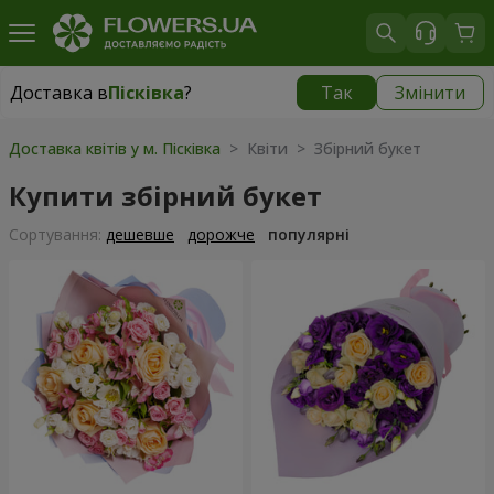
Доставка в
Пісківка
?
Так
Змінити
Доставка в
Пісківка
|
840 грн
Доставка квітів у м. Пісківка
> Квіти > Збірний букет
Купити збірний букет
Сортування:
дешевше
дорожче
популярні