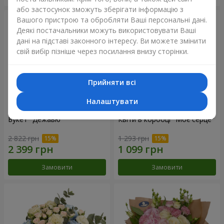
або застосунок зможуть зберігати інформацію з
Вашого пристрою та обробляти Ваші персональні дані.
Деякі постачальники можуть використовувати Ваші
дані на підставі законного інтересу. Ви можете змінити
свій вибір пізніше через посилання внизу сторінки.
Прийняти всі
Налаштувати
Букет "Дежавю"
Квіти в коробці "Моє серце"
2 822 грн
1 293 грн
Замовити
Замовити