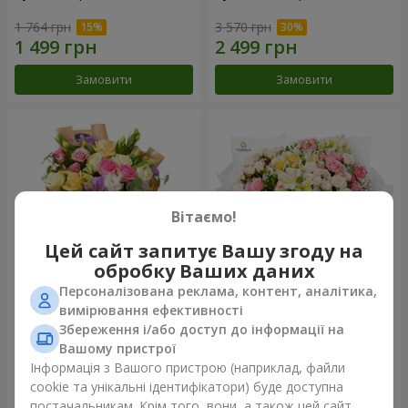
1 764 грн
3 570 грн
Замовити
Замовити
Вітаємо!
Цей сайт запитує Вашу згоду на
обробку Ваших даних
Персоналізована реклама, контент, аналітика,
Букет "Квіткове Selfie!"
Букет "Хрещатик"
вимірювання ефективності
Збереження і/або доступ до інформації на
2 116 грн
3 856 грн
Вашому пристрої
Інформація з Вашого пристрою (наприклад, файли
cookie та унікальні ідентифікатори) буде доступна
Замовити
Замовити
постачальникам. Крім того, вони, а також цей сайт