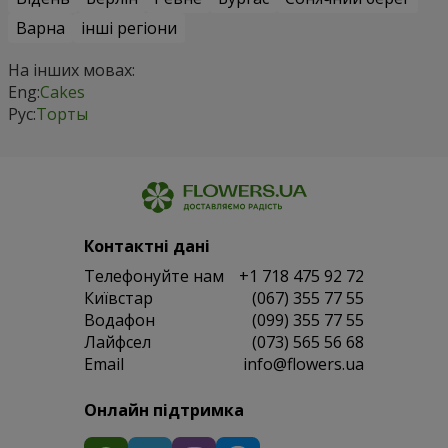
Варна
інші регіони
На інших мовах:
Eng:
Cakes
Рус:
Торты
Контактні дані
Телефонуйте нам
+1 718 475 92 72
Київстар
(067) 355 77 55
Водафон
(099) 355 77 55
Лайфсел
(073) 565 56 68
Email
info@flowers.ua
Онлайн підтримка