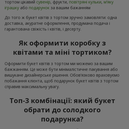
тортом цікавий
сувенір
, фрукти,
повітряні кульки
,
м’яку
іграшку
або
подарунок
за вашим бажанням
До того ж букет квітів з тортом зручно замовляти: одна
доставка, акуратне оформлення, продумана подача і
гарантована свіжість і квітів, і десерту.
Як оформити коробку з
квітами та міні тортиком?
Оформити букет квітів з тортом ми можемо за вашим
бажжанням. Це може бути мінімалістичне пакування або
вишукане дизайнерське рішення. Обов’язково враховуємо
побажання клієнта, щоб подарунок букет квітів з тортом
справив максимальну увагу.
Топ-3 комбінації: який букет
обрати до солодкого
подарунка?