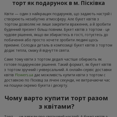
торт як подарунок в м. Пісківка
Квіти — один з найкращих подарунків, що задають настрій і
створюють незабутню атмосферу. Але букет квітів з
тортом дозволяє не лише закріпити враження, а й зробити
буденний презент більш повним. Букет квітів з тортом - це
чудове рішення, якщо ви збираєтесь в гості, готуєтесь до
побачення або просто хочете зробити людині щось
приємне. Солодка деталь в композиції букет квітів з тортом
додає тепла, смаку й відчуття свята.
Саме тому квіти з тортом дедалі частіше обирають як
готове подарункове рішення. Такий формат, як букет квітів
з тортом зручний і універсальний. А онлайн-сервіс доставки
квітів
Flowers.ua
дає можливість купити квіти з тортом с
доставкою по Пісківці за лічені секунди, не витрачаючи час
на пошуки окремо букета і десерту.
Чому варто купити торт разом
з квітами?
Торт — це завжди про святковий настрій. А букет квітів з