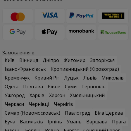
Замовлення в:
Київ
Вінниця
Дніпро
Житомир
Запоріжжя
Івано-Франківськ
Кропивницький (Кіровоград)
Кременчук
Кривий Ріг
Луцьк
Львів
Миколаїв
Одеса
Полтава
Рівне
Суми
Тернопіль
Ужгород
Харків
Херсон
Хмельницький
Черкаси
Чернівці
Чернігів
Самар (Новомосковськ)
Павлоград
Біла Церква
Буча
Васильків
Ірпінь
Умань
Варшава
Прага
Відень
Берлін
Ревне
Бургас
Сонячний берег