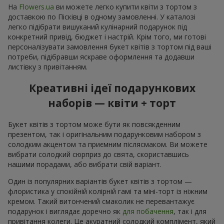
На
Flowers.ua
ви можете легко купити квіти з тортом з
доставкою по Пісківці в одному замовленні. У каталозі
легко підібрати вишуканий кулінарний подарунок під
конкретний привід, бюджет і настрій. Крім того, ми готові
персоналізувати замовлення букет квітів з тортом під ваші
потреби, підібравши яскраве оформлення та додавши
листівку з привітанням.
Креативні ідеї подарункових
наборів — квіти + торт
Букет квітів з тортом може бути як повсякденним
презентом, так і оригінальним подарунковим набором з
солодким акцентом та приємним післясмаком. Ви можете
вибрати солодкий сюрприз до свята, скориставшись
нашими порадами, або вибрати свій варіант.
Один із популярних варіантів букет квітів з тортом —
флористика у спокійній колірній гамі та міні-торт із ніжним
кремом. Такий витончений смаколик не перевантажує
подарунок і виглядає доречно як
для побачення
, так і для
привітання колеги. Це акуратний солодкий комплімент, який