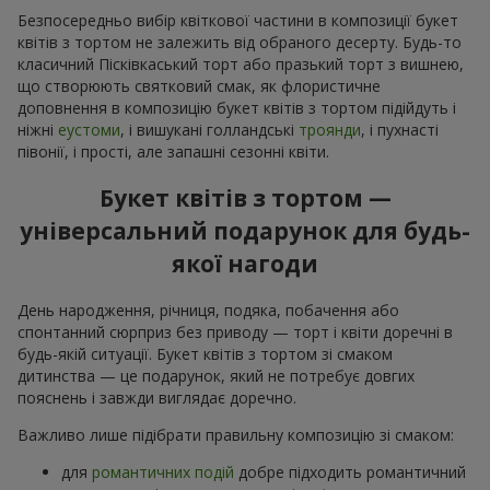
Безпосередньо вибір квіткової частини в композиції букет
квітів з тортом не залежить від обраного десерту. Будь-то
класичний Пісківкаський торт або празький торт з вишнею,
що створюють святковий смак, як флористичне
доповнення в композицію букет квітів з тортом підійдуть і
ніжні
еустоми
, і вишукані голландські
троянди
, і пухнасті
півонії, і прості, але запашні сезонні квіти.
Букет квітів з тортом —
універсальний подарунок для будь-
якої нагоди
День народження, річниця, подяка, побачення або
спонтанний сюрприз без приводу — торт і квіти доречні в
будь-якій ситуації. Букет квітів з тортом зі смаком
дитинства — це подарунок, який не потребує довгих
пояснень і завжди виглядає доречно.
Важливо лише підібрати правильну композицію зі смаком:
для
романтичних подій
добре підходить романтичний