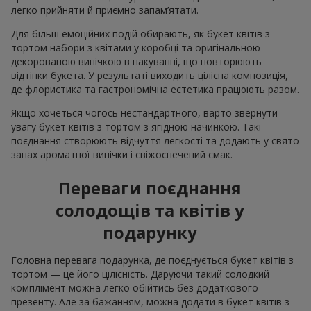
легко прийняти й приємно запам’ятати.
Для більш емоційних подій обирають, як букет квітів з
тортом набори з квітами у коробці та оригінальною
декорованою випічкою в пакуванні, що повторюють
відтінки букета. У результаті виходить цілісна композиція,
де флористика та гастрономічна естетика працюють разом.
Якщо хочеться чогось нестандартного, варто звернути
увагу букет квітів з тортом з ягідною начинкою. Такі
поєднання створюють відчуття легкості та додають у свято
запах ароматної випічки і свіжоспечений смак.
Переваги поєднання
солодощів та квітів у
подарунку
Головна перевага подарунка, де поєднується букет квітів з
тортом — це його цілісність. Даруючи такий солодкий
комплімент можна легко обійтись без додаткового
презенту. Але за бажанням, можна додати в букет квітів з