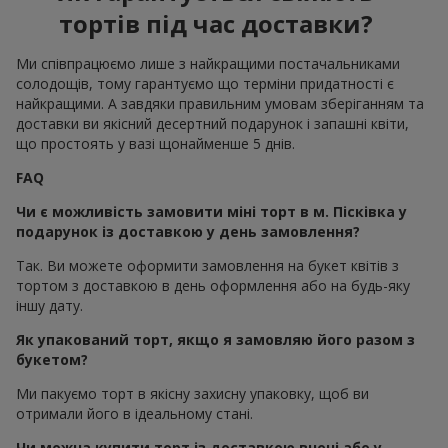
тортів під час доставки?
Ми співпрацюємо лише з найкращими постачальниками
солодощів, тому гарантуємо що терміни придатності є
найкращими. А завдяки правильним умовам зберіганням та
доставки ви якісний десертний подарунок і запашні квіти,
що простоять у вазі щонайменше 5 днів.
FAQ
Чи є можливість замовити міні торт в м. Пісківка у
подарунок із доставкою у день замовлення?
Так. Ви можете оформити замовлення на букет квітів з
тортом з доставкою в день оформлення або на будь-яку
іншу дату.
Як упакований торт, якщо я замовляю його разом з
букетом?
Ми пакуємо торт в якісну захисну упаковку, щоб ви
отримали його в ідеальному стані.
Чи можна купити торт із доставкою вночі або у