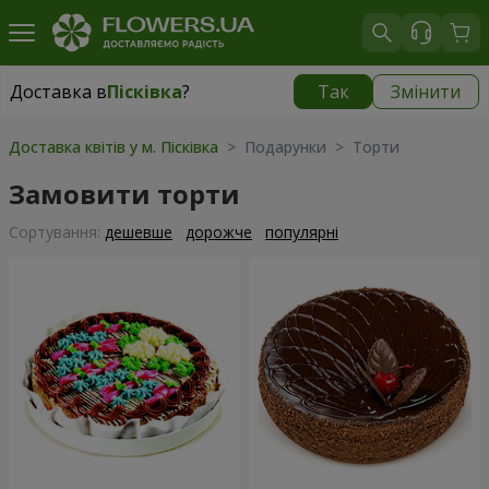
Доставка в
Пісківка
?
Так
Змінити
Доставка в
Пісківка
|
840 грн
Доставка квітів у м. Пісківка
> Подарунки > Торти
Замовити торти
Сортування:
дешевше
дорожче
популярні