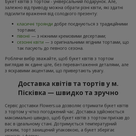
Букет квітів з тортом - універсальний подарунок. Але,
залежно від приводу можна обрати різні квіти, які здатні
підсилити враження від солодкого презенту:
класичні троянди
добре поєднуються з традиційними
тортами;
півонії
— з ніжними кремовими десертами;
сезонні квіти
— з оригінальними ягідним тортами, що
так пасують до певного сезона.
Роблячи вибір зважайте, щоб букет квітів з тортом
виглядав як єдине ціле, без перевантаження деталями, але
з яскравими акцентами, що привертають увагу.
Доставка квітів та тортів у м.
Пісківка — швидко та зручно
Сервіс доставки Flowers.ua дозволяє отримати букет квітів
з тортом у чітко погоджений час. Доставка здійснюється
максимально швидко, щоб букет квітів з тортом приїхав до
вас в ідеальному стані. Дотримується температурний
режим, торт захищений упаковкою, а букет зберігає
свіжість і форму.