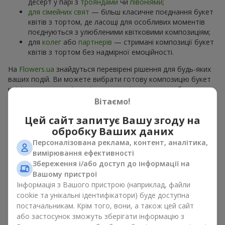
десерт у парі з
трояндами
чи
півоніями
;
для сімейних свят
— більш класичне поєднання букет
квітів з тортом, де ласощі для особливих моментів
поєднуються з улюбленими квітковими композиціям;
для
колег
або
партнерів
— стримані композиції букет
квітів з тортом без надмірної емоційності.
На
Flowers.ua
знайдуться перевірені рішення для будь-яких
ваших подій. Ви можете вибрати готову композицію букет
квітів з тортом з відповідного розділу каталогу або
замовити окремо солодкий дарунок і вподобані квіти.
Вітаємо!
Більше варіантів серед
акційних пропозицій
та хітів.
Цей сайт запитує Вашу згоду на
обробку Ваших даних
Торти з живими квітами —
Персоналізована реклама, контент, аналітика,
краса та смак в одному
вимірювання ефективності
подарунку
Збереження і/або доступ до інформації на
Вашому пристрої
Інформація з Вашого пристрою (наприклад, файли
Торти з живими квітами – це сучасне поєднання
cookie та унікальні ідентифікатори) буде доступна
флористики та гастрономічної естетики. Ексклюзивний
постачальникам. Крім того, вони, а також цей сайт
десерт в поєднанні з
вишуканим букетом
виглядає ефектно,
стильно й підкреслює особливість події, як
день
або застосунок зможуть зберігати інформацію з