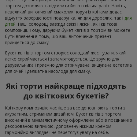
тортом дозволяють підсилити його в кілька разів. Навіть,
невеликий витончений смаколик поруч із квітами додає
відчуття завершеності подарунка, як для дорослих, так і
для
дітей
. Наші солодощі завжди свіжі і якісні, як і квіткові
композиції. Тому, даруючи букет квітів з тортом ви можете
бути впевнені в тому, що ваш витончений презент
прийдеться до смаку.
Букет квітів з тортом створює солодкий жест уваги, який
легко сприймається і запам’ятовується. Це зручно для
дарувальника і приємно для отримувача: вишукана естетика
для очей і делікатна насолода для смаку.
Які торти найкраще підходять
до квіткових букетів?
Квіткову композицію частіше за все доповнюють торти з
акуратним, стриманим дизайном. Букет квітів з тортом
виконаний в мінімалістичному оформленні або в поєднанні з
декорованою випічкою, доповнену ніжним кремом
гармонійно виглядає і не перетягує увагу на себе.