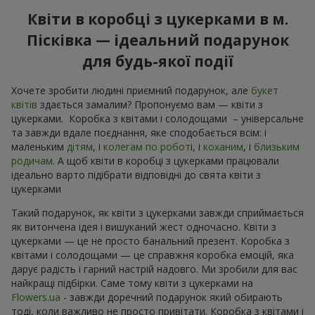
Квіти в коробці з цукерками в м.
Пісківка — ідеальний подарунок
для будь-якої події
Хочете зробити людині приємний подарунок, але
букет
квітів
здається замалим? Пропонуємо вам — квіти з
цукерками. Коробка з квітами і солодощами – універсальне
та завжди вдале поєднання, яке сподобається всім: і
маленьким
дітям
, і
колегам по робот
і, і
коханим
, і
близьким
родичам
. А щоб квіти в коробці з цукерками працювали
ідеально варто підібрати відповідні до свята квіти з
цукерками
Такий подарунок, як квіти з цукерками завжди сприймається
як витончена ідея і вишуканий жест одночасно. Квіти з
цукерками — це не просто банальний презент. Коробка з
квітами і солодощами — це справжня коробка емоцій, яка
дарує радість і гарний настрій надовго. Ми зробили для вас
найкращі підбірки. Саме тому квіти з цукерками на
Flowers.ua
- завжди доречний подарунок який обирають
тоді, коли важливо не просто привітати. Коробка з квітами і