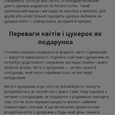
створюють
троянди
або
півонії
, а солодкий післясмак
дають цукерки рафаелло чи ferrero rocher. Такий
оригінальний варіант виглядає як коробка з любов’ю. Для
друзів або колег більше підходять цукерки любимов чи
цукерки merci — універсальні, зрозумілі й приємні.
Переваги квітів і цукерок як
подарунка
Головна перевага подарунка в форматі квіти з цукерками
— відчуття завершеності. Коробка з квітами і цукерками не
потребує додаткового пакування, виглядає охайно і довго
зберігає форму. Квіти з цукерками — це мікс краси й
солодощів, який легко сприймається і не виглядає
випадковим.
Квіти з цукерками ні до чого не зобов’язують і можуть
розцінюватись як легкий жест уваги. Саме тому коробка з
квітами і солодощами, як подарунок з родзинкою підходить
тим, хто не хоче перевантажувати презент зайвими
елементами і сенсами. А ще ми можемо привезти вам
вподобані квіти з цукерками у будь-який день тижня в