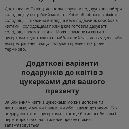
Доставка по Пісківці дозволяє вручити подарункові набори
солодощів у потрібний момент. Квіти зберігають свіжість,
солодощі — охайний вигляд, а весь подарунок коробка з
квітами і солодощами приїжджає готовим дарувати
солодощі і аромат свята. Можна замовити квіти з
цукерками з доставкою в найближчий час, день у день, або
експрес рішення, якщо солодкий презент потрібен
терміново.
Додаткові варіанти
подарунків до квітів з
цукерками для вашого
презенту
За бажанням квіти з цукерками можна доповнити
листівками, м’якими іграшками або іншими деталями. Так
подарунок квіти з цукерками стає ще більш особистим і
перетворюється на стильний презент, який
запам’ятовується.