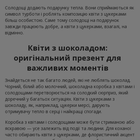
Солодощі додають подарунку тепла. Вони сприймаються як
символ турботи і роблять композицію квіти з цукерками
більш особистою. Саме тому солодощі на подарунок
завжди працюють добре, а квіти з цукерками, взагалі, на
відмінно.
Квіти з шоколадом:
оригінальний презент для
важливих моментів
Знайдеться не так багато людей, які не люблять шоколад.
Чорний, білий або молочний, шоколадна коробка з квітами і
солодощами перетворюється на солодкий сюрприз, який
доречний у багатьох ситуаціях. Квіти з цукерками з
шоколаду, як, наприклад, цукерки мерсі, дарують
отримувачу тепло в серці і найкращі спогади.
Коробка з квітами і солодощами може бути стриманою або
яскравою — усе залежить від події та людини. Для коханої
часто обирають квіти з цукерками, де флористичний акцент