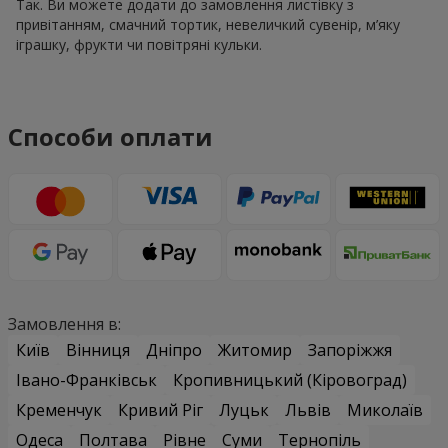
Так. Ви можете додати до замовлення листівку з
привітанням, смачний тортик, невеличкий сувенір, м’яку
іграшку, фрукти чи повітряні кульки.
Способи оплати
Замовлення в:
Київ
Вінниця
Дніпро
Житомир
Запоріжжя
Івано-Франківськ
Кропивницький (Кіровоград)
Кременчук
Кривий Ріг
Луцьк
Львів
Миколаїв
Одеса
Полтава
Рівне
Суми
Тернопіль