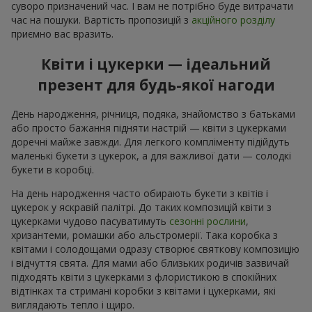
суворо призначений час. І вам не потрібно буде витрачати
час на пошуки. Вартість пропозицій з
акційного розділу
приємно вас вразить.
Квіти і цукерки — ідеальний
презент для будь-якої нагоди
День народження, річниця, подяка, знайомство з батьками
або просто бажання підняти настрій — квіти з цукерками
доречні майже завжди. Для легкого компліменту підійдуть
маленькі букети з цукерок, а для важливої дати — солодкі
букети в коробці.
На день народження часто обирають букети з квітів і
цукерок у яскравій палітрі. До таких композицій квіти з
цукерками чудово пасуватимуть
сезонні рослини
,
хризантеми, ромашки або альстромерії. Така коробка з
квітами і солодощами одразу створює святкову композицію
і відчуття свята. Для мами або близьких родичів зазвичай
підходять квіти з цукерками з флористикою в спокійних
відтінках та стримані коробки з квітами і цукерками, які
виглядають тепло і щиро.