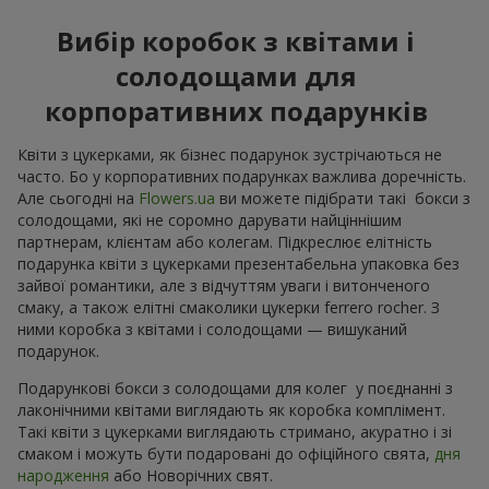
Вибір коробок з квітами і
солодощами для
корпоративних подарунків
Квіти з цукерками, як бізнес подарунок зустрічаються не
часто. Бо у корпоративних подарунках важлива доречність.
Але сьогодні на
Flowers.ua
ви можете підібрати такі бокси з
солодощами, які не соромно дарувати найціннішим
партнерам, клієнтам або колегам. Підкреслює елітність
подарунка квіти з цукерками презентабельна упаковка без
зайвої романтики, але з відчуттям уваги і витонченого
смаку, а також елітні смаколики цукерки ferrero rocher. З
ними коробка з квітами і солодощами — вишуканий
подарунок.
Подарункові бокси з солодощами для колег у поєднанні з
лаконічними квітами виглядають як коробка комплімент.
Такі квіти з цукерками виглядають стримано, акуратно і зі
смаком і можуть бути подаровані до офіційного свята,
дня
народження
або Новорічних свят.