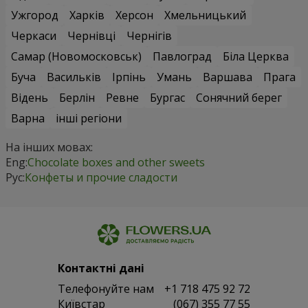
Ужгород
Харків
Херсон
Хмельницький
Черкаси
Чернівці
Чернігів
Самар (Новомосковськ)
Павлоград
Біла Церква
Буча
Васильків
Ірпінь
Умань
Варшава
Прага
Відень
Берлін
Ревне
Бургас
Сонячний берег
Варна
інші регіони
На інших мовах:
Eng:
Chocolate boxes and other sweets
Рус:
Конфеты и прочие сладости
Контактні дані
Телефонуйте нам
+1 718 475 92 72
Київстар
(067) 355 77 55