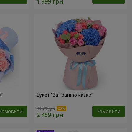
к"
Букет "За гранню казки"
3 279 грн
Замовити
Замовити