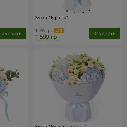
Букет "Бірюза"
1 999 грн
Замовити
Замовити
Букет "Блакитна казка"