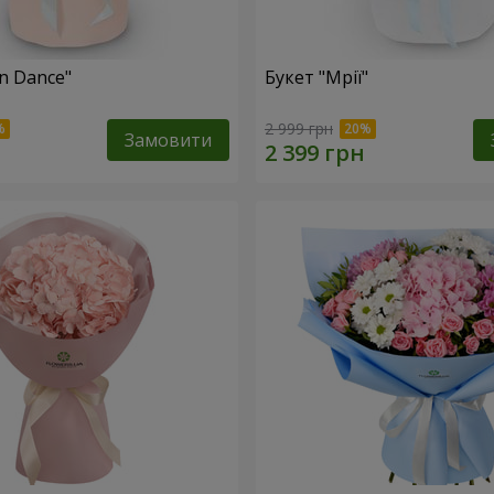
n Dance"
Букет "Мрії"
2 999 грн
Замовити