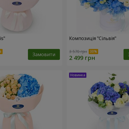
is"
Композиція "Сільвія"
3 570 грн
Замовити