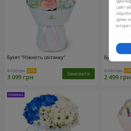
ідентиф
сайт а
обробля
Деякі 
інтерес
Букет "Ніжність світанку"
Букет "Нат
4 132 грн
3 332 грн
Замовити