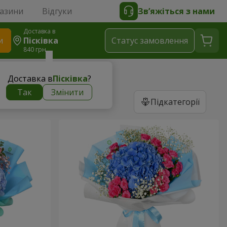
газини
Відгуки
Зв’яжіться з нами
Доставка в
и
Пісківка
Статус замовлення
840 грн
Доставка в
Пісківка
?
Так
Змінити
Підкатегорії