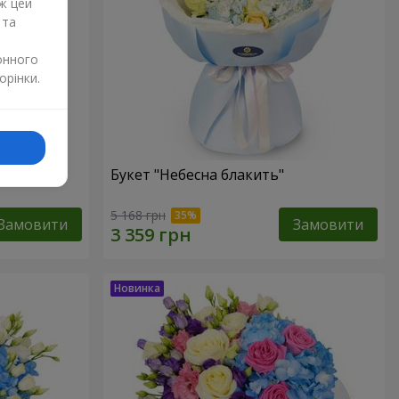
ж цей
 та
онного
орінки.
Букет "Небесна блакить"
5 168 грн
Замовити
Замовити