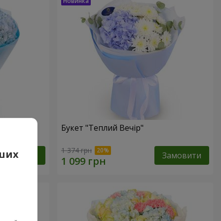
Букет "Теплий Вечір"
1 374 грн
аших
Замовити
Замовити