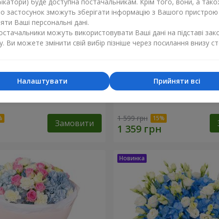
ікатори) буде доступна постачальникам. Крім того, вони, а тако
бо застосунок зможуть зберігати інформацію з Вашого пристрою
ти Ваші персональні дані.
постачальники можуть використовувати Ваші дані на підставі зак
у. Ви можете змінити свій вибір пізніше через посилання внизу ст
Налаштувати
Прийняти всі
хнення синяви"
Букет "Ранок"
1 599 грн
Замовити