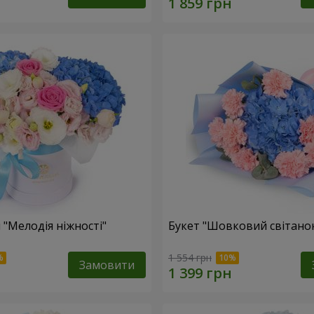
 "Мелодія ніжності"
Букет "Шовковий світано
1 554 грн
Замовити