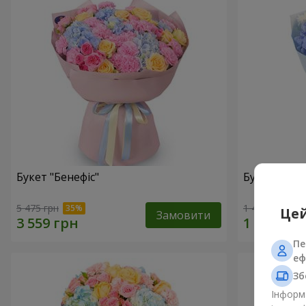
Букет "Бенефіс"
Букет "Раді
5 475 грн
1 411 грн
Цей
Замовити
Пе
еф
Зб
Інформа