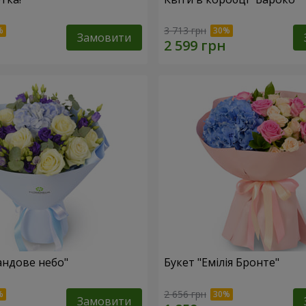
3 713 грн
Замовити
андове небо"
Букет "Емілія Бронте"
2 656 грн
Замовити