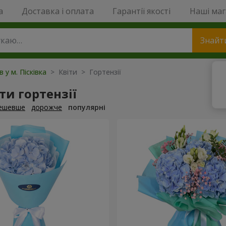
a
Доставка і оплата
Гарантії якості
Наші ма
Знайт
в у м. Пісківка
> Квіти > Гортензії
и гортензії
ешевше
дорожче
популярні