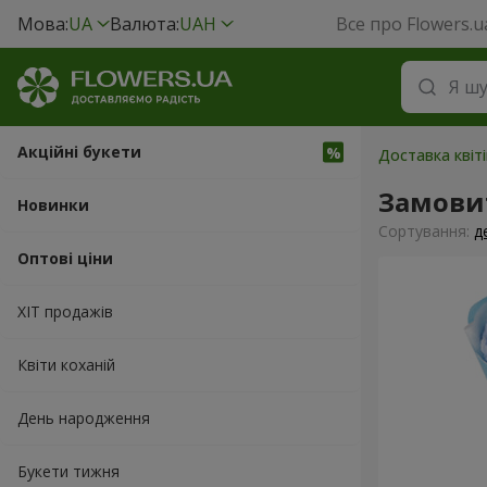
Мова:
UA
Валюта:
UAH
Все про Flowers.u
Акційні букети
Доставка квіті
Замовит
Новинки
Сортування:
д
Оптові ціни
ХІТ продажів
Квіти коханій
День народження
Букети тижня