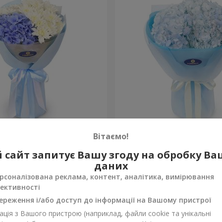
сть моя"
Букет "Blue ball"
Вітаємо!
3 284 грн
 сайт запитує Вашу згоду на обробку В
Замовити
даних
рсоналізована реклама, контент, аналітика, вимірювання
ективності
ереження і/або доступ до інформації на Вашому пристрої
ція з Вашого пристрою (наприклад, файли cookie та унікальні