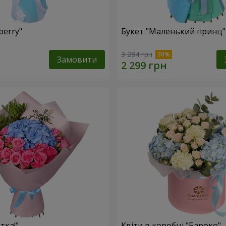
berry"
Букет "Маленький принц"
3 284 грн
Замовити
тка!"
Квіти в коробці "Бароко"