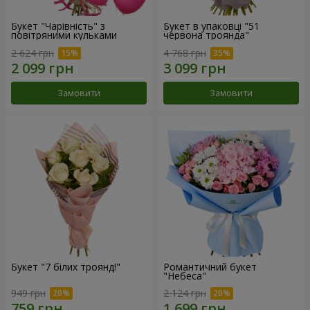
Букет "Чарівність" з
Букет в упаковці "51
повітряними кульками
червона троянда"
2 624 грн
4 768 грн
Замовити
Замовити
Букет "7 білих троянд!"
Романтичний букет
"Небеса"
949 грн
2 124 грн