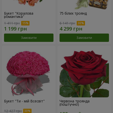
Букет "Коралова
75 білих троянд
романтика"
1 411 грн
6 141 грн
Замовити
Замовити
Букет "Ти - мій Всесвіт"
Червона троянда
(поштучно)
12 427 грн