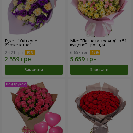
Букет "Квіткове
Мікс "Планета троянд" із 51
блаженство"
кущової троянди
2 621 грн
6 658 грн
Замовити
Замовити