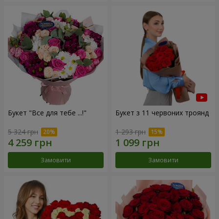
Букет "Все для тебе ...!"
Букет з 11 червоних троянд
5 324 грн
1 293 грн
Замовити
Замовити