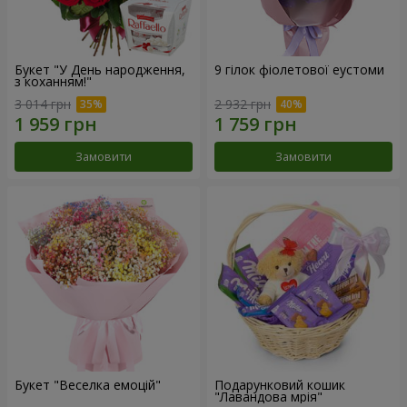
Букет "У День народження,
9 гілок фіолетової еустоми
з коханням!"
3 014 грн
2 932 грн
Замовити
Замовити
Букет "Веселка емоцій"
Подарунковий кошик
"Лавандова мрія"