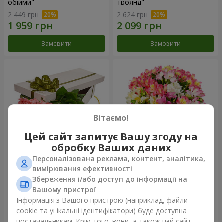
обійми"
троянд"
2 449 грн
2 624 грн
Замовити
Замовити
Вітаємо!
Цей сайт запитує Вашу згоду на
обробку Ваших даних
Персоналізована реклама, контент, аналітика,
Квіти в коробці "15 рожевих
Букет "Казка для двох!"
вимірювання ефективності
троянд"
Збереження і/або доступ до інформації на
2 352 грн
1 554 грн
Вашому пристрої
Інформація з Вашого пристрою (наприклад, файли
cookie та унікальні ідентифікатори) буде доступна
Замовити
Замовити
постачальникам. Крім того, вони, а також цей сайт