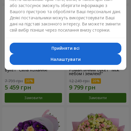
або застосунок зможуть зберігати інформацію з
Вашого пристрою та обробляти Ваші персональні дані.
Деякі постачальники можуть використовувати Ваші
дані на підставі законного інтересу. Ви можете змінити
свій вибір пізніше через посилання внизу сторінки.
Прийняти всі
Налаштувати
Букет "Сила Кохання!"
Романтичний букет "Між
небом і землею!"
7 799 грн
12 249 грн
Замовити
Замовити