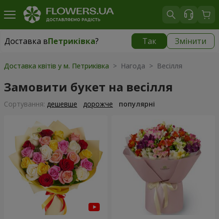
Доставка в
Петриківка
?
Так
Змінити
Доставка в
Петриківка
|
безкоштовно
Доставка квітів у м. Петриківка
> Нагода > Весілля
Замовити букет на весілля
Сортування:
дешевше
дорожче
популярні