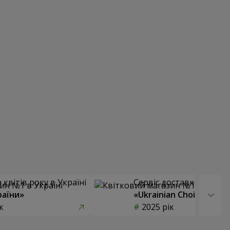
квітів року в Україні
Сервіс доставки квітів
раїни»
«Ukrainian Choice»
к
2025 рік