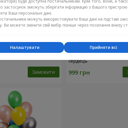
ікатори) буде доступна постачальникам. Крім того, вони, а тако
бо застосунок зможуть зберігати інформацію з Вашого пристрою
ти Ваші персональні дані.
постачальники можуть використовувати Ваші дані на підставі зак
у. Ви можете змінити свій вибір пізніше через посилання внизу ст
Налаштувати
Прийняти всі
льок "Бірюза" - 9 кульок
11 жовтих смайликів і че
сердець
Замовити