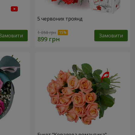
5 червоних троянд
1 058 грн
Замовити
Замовити
Букет "Коралова романтика"