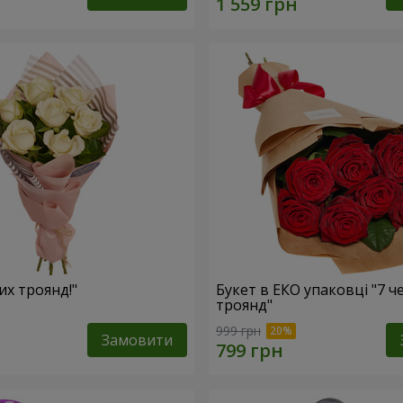
лих троянд!"
Букет в ЕКО упаковці "7 
троянд"
999 грн
Замовити