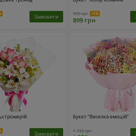
999 грн
Замовити
льстромерій
Букет "Веселка емоцій"
1 732 грн
Замовити