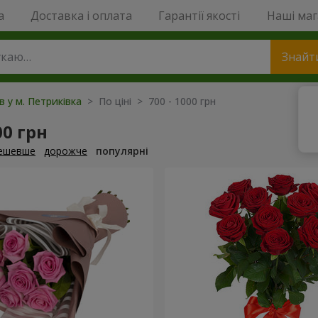
a
Доставка і оплата
Гарантії якості
Наші ма
Знайт
в у м. Петриківка
> По ціні > 700 - 1000 грн
00 грн
ешевше
дорожче
популярні