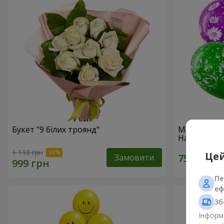
Букет "9 білих троянд"
Мікс гелієв
Народженн
1 110 грн
Цей
Замовити
Пе
еф
Зб
Інформа