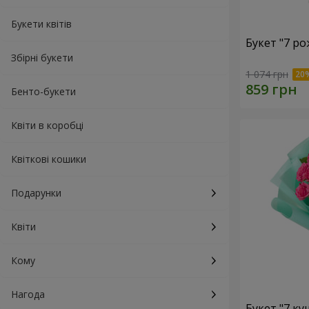
Букети квітів
Букет "7 ро
Збірні букети
1 074 грн
Бенто-букети
Квіти в коробці
Квіткові кошики
Подарунки
Квіти
Кому
Нагода
Букет "7 к