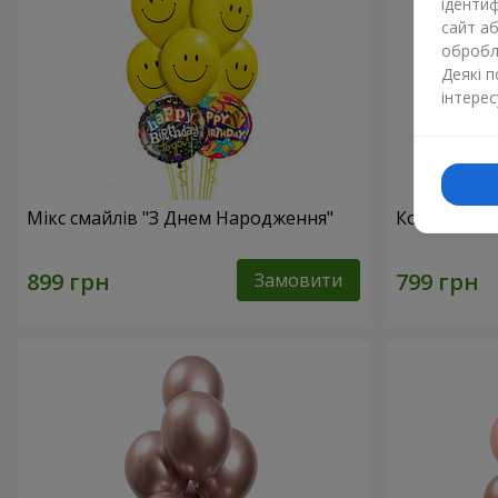
ідентиф
сайт а
обробля
Деякі 
інтерес
Мікс смайлів "З Днем Народження"
Колекція ку
Замовити