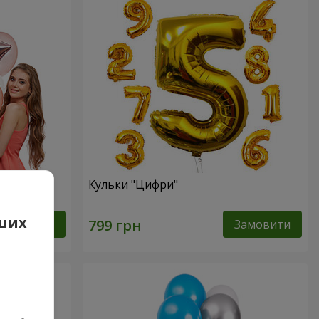
" - 9
Кульки "Цифри"
аших
Замовити
Замовити