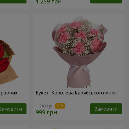
червоних
Букет "Королева Карибського моря"
1 249 грн
Замовити
Замовити