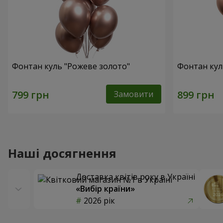
Фонтан куль "Рожеве золото"
Фонтан кул
Замовити
Наші досягнення
Доставка квітів року в Україні
«Вибір країни»
2026 рік