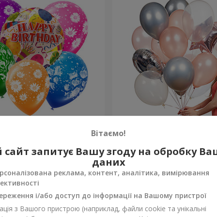
их кульок "З Днем
Колекція кульок "Фламінго
Вітаємо!
я"
кульок
 сайт запитує Вашу згоду на обробку В
Замовити
даних
рсоналізована реклама, контент, аналітика, вимірювання
ективності
ереження і/або доступ до інформації на Вашому пристрої
ція з Вашого пристрою (наприклад, файли cookie та унікальні