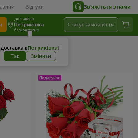
газини
Відгуки
Зв’яжіться з нами
Доставка в
и
Петриківка
Статус замовлення
безкоштовно
Доставка в
Петриківка
?
Так
Змінити