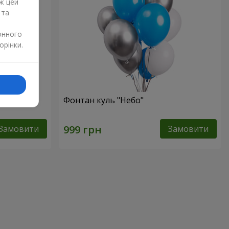
ж цей
 та
онного
орінки.
рвоних
Фонтан куль "Небо"
Замовити
Замовити