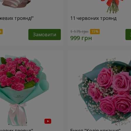
жевих троянд!"
11 червоних троянд
1 175 грн
Замовити
ущових троянд"
Букет "Колір кохання"