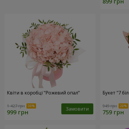
Квіти в коробці "Рожевий опал"
Букет "7 бі
1 427 грн
949 грн
Замовити