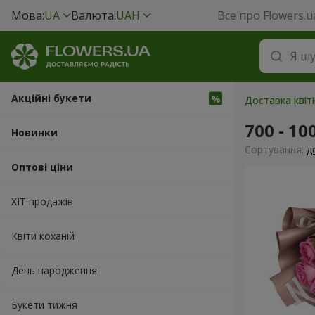
Мова:
UA
Валюта:
UAH
Все про Flowers.u
Акційні букети
Доставка квіті
700 - 10
Новинки
Сортування:
д
Оптові ціни
ХІТ продажів
Квіти коханій
День народження
Букети тижня