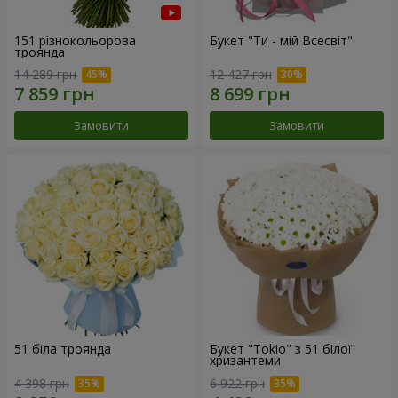
151 різнокольорова
Букет "Ти - мій Всесвіт"
троянда
14 289 грн
12 427 грн
Замовити
Замовити
51 біла троянда
Букет "Tokio" з 51 білої
хризантеми
4 398 грн
6 922 грн