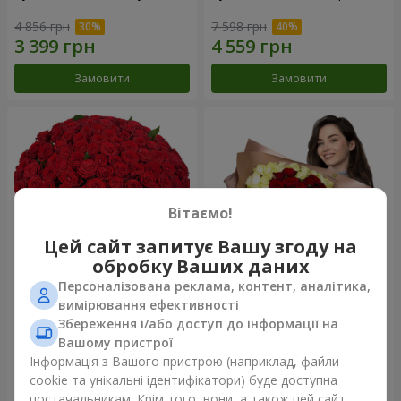
4 856 грн
7 598 грн
Замовити
Замовити
Вітаємо!
Цей сайт запитує Вашу згоду на
обробку Ваших даних
Персоналізована реклама, контент, аналітика,
101 червона троянда
Букет "Серце - серцю"
вимірювання ефективності
Збереження і/або доступ до інформації на
9 744 грн
5 165 грн
Вашому пристрої
Інформація з Вашого пристрою (наприклад, файли
cookie та унікальні ідентифікатори) буде доступна
Замовити
Замовити
постачальникам. Крім того, вони, а також цей сайт