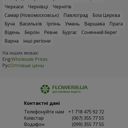
Черкаси
Чернівці
Чернігів
Самар (Новомосковськ)
Павлоград
Біла Церква
Буча
Васильків
Ірпінь
Умань
Варшава
Прага
Відень
Берлін
Ревне
Бургас
Сонячний берег
Варна
інші регіони
На інших мовах:
Eng:
Wholesale Prices
Рус:
Оптовые цены
Контактні дані
Телефонуйте нам
+1 718 475 92 72
Київстар
(067) 355 77 55
Водафон
(099) 355 77 55