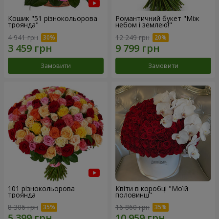
Кошик "51 різнокольорова
Романтичний букет "Між
троянда"
небом і землею!"
4 941 грн
12 249 грн
Замовити
Замовити
101 різнокольорова
Квіти в коробці "Моїй
троянда
половинці"
8 306 грн
16 860 грн