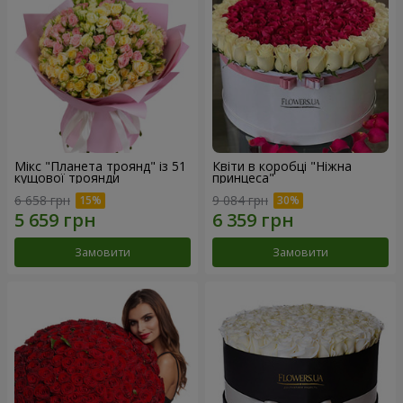
Мікс "Планета троянд" із 51
Квіти в коробці "Ніжна
кущової троянди
принцеса"
6 658 грн
9 084 грн
Замовити
Замовити