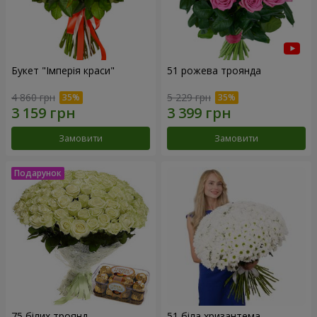
Букет "Імперія краси"
51 рожева троянда
4 860 грн
5 229 грн
Замовити
Замовити
75 білих троянд
51 біла хризантема