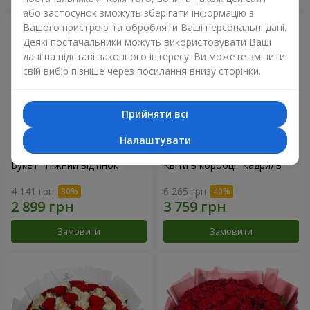
або застосунок зможуть зберігати інформацію з
Вашого пристрою та обробляти Ваші персональні дані.
Деякі постачальники можуть використовувати Ваші
дані на підставі законного інтересу. Ви можете змінити
свій вибір пізніше через посилання внизу сторінки.
Прийняти всі
Налаштувати
Букет "Ніжний відтінок"
Квіти в коробці “Кадриль”
4 141 грн
6 265 грн
Замовити
Замовити