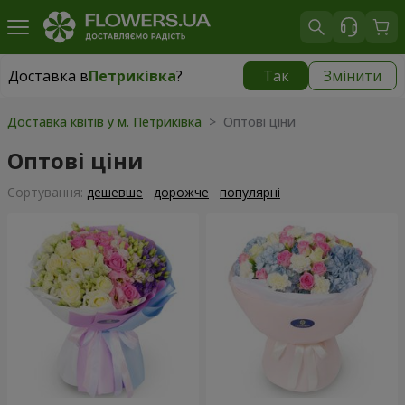
Доставка в
Петриківка
?
Так
Змінити
Доставка в
Петриківка
|
безкоштовно
Доставка квітів у м. Петриківка
> Оптові ціни
Оптові ціни
Сортування:
дешевше
дорожче
популярні