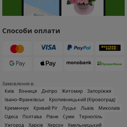
Способи оплати
Замовлення в:
Київ
Вінниця
Дніпро
Житомир
Запоріжжя
Івано-Франківськ
Кропивницький (Кіровоград)
Кременчук
Кривий Ріг
Луцьк
Львів
Миколаїв
Одеса
Полтава
Рівне
Суми
Тернопіль
Ужгород
Харків
Херсон
Хмельницький