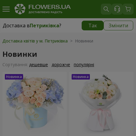
Доставка в
Петриківка
?
Так
Змінити
Доставка в
Петриківка
|
безкоштовно
Доставка квітів у м. Петриківка
> Новинки
Новинки
Сортування:
дешевше
дорожче
популярні