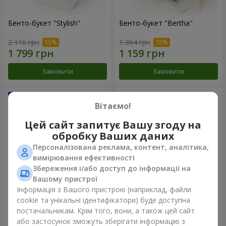
Бенто-букет "Stylish"
Бенто-букет "Bertha"
2 116 грн
1 364 грн
Замовити
Замовити
Вітаємо!
Цей сайт запитує Вашу згоду на
обробку Ваших даних
Персоналізована реклама, контент, аналітика,
вимірювання ефективності
Збереження і/або доступ до інформації на
Вашому пристрої
Інформація з Вашого пристрою (наприклад, файли
Букет "Kamaliya"
Букет "Moon Dance"
cookie та унікальні ідентифікатори) буде доступна
постачальникам. Крім того, вони, а також цей сайт
3 279 грн
2 656 грн
або застосунок зможуть зберігати інформацію з