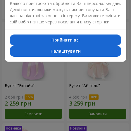
Вашого пристрою та обробляти Ваші персональні дані.
Деякі постачальники можуть використовувати Ваші
Замовити
Замовити
дані на підставі законного інтересу. Ви можете змінити
свій вибір пізніше через посилання внизу сторінки.
Прийняти всі
Налаштувати
Букет "Еквайя"
Букет "Абігель"
2 658 грн
4 656 грн
Замовити
Замовити