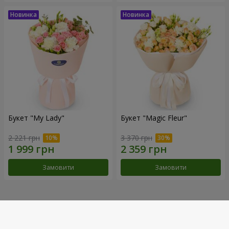
Букет "My Lady"
Букет "Magic Fleur"
2 221 грн
3 370 грн
Замовити
Замовити
Наші досягнення