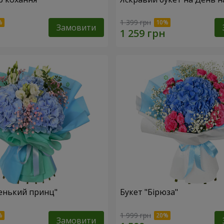
1 399 грн
Замовити
енький принц"
Букет "Бірюза"
1 999 грн
Замовити