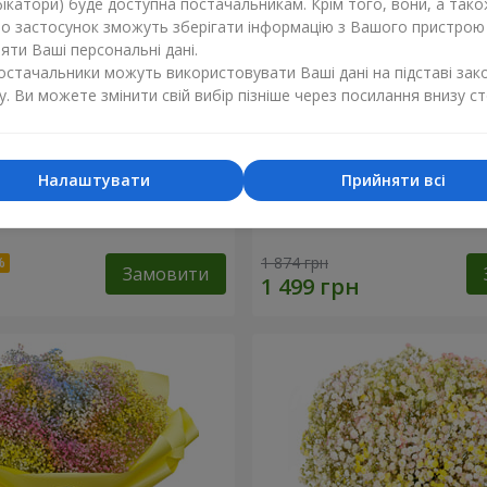
ікатори) буде доступна постачальникам. Крім того, вони, а тако
бо застосунок зможуть зберігати інформацію з Вашого пристрою
ти Ваші персональні дані.
постачальники можуть використовувати Ваші дані на підставі зак
у. Ви можете змінити свій вибір пізніше через посилання внизу ст
Налаштувати
Прийняти всі
робці "Помпадур"
Кошик "Янголятко"
1 874 грн
Замовити