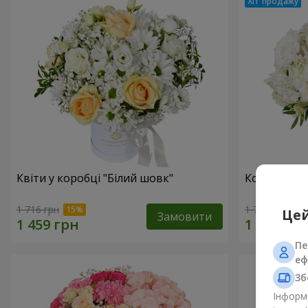
Квіти у коробці "Білий шовк"
Композиція
1 716 грн
1 777 грн
Цей
Замовити
Пе
еф
Зб
Інформа