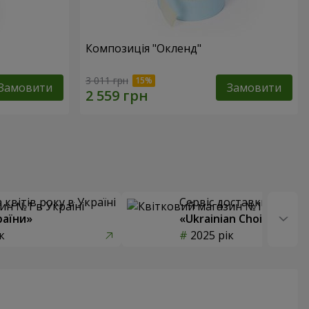
Композиція "Окленд"
3 011 грн
Замовити
Замовити
квітів року в Україні
Сервіс доставки квітів
раїни»
«Ukrainian Choice»
к
2025 рік