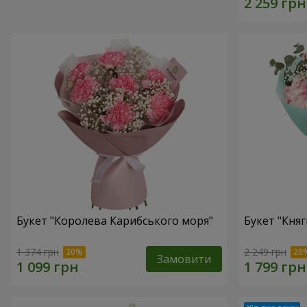
Букет "Королева Карибського моря"
Букет "Княг
1 374 грн
2 249 грн
Замовити