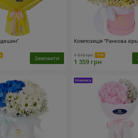
пдешин"
Композиція "Ранкова зірк
1 510 грн
Замовити