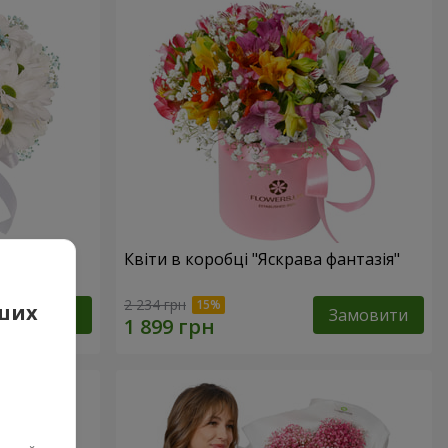
е оминеш"
Квіти в коробці "Яскрава фантазія"
2 234 грн
аших
Замовити
Замовити