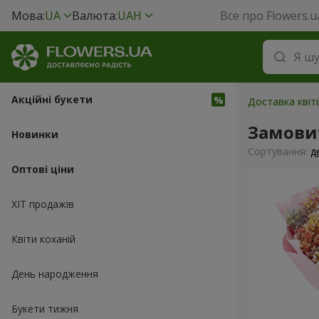
Мова:
UA
Валюта:
UAH
Все про Flowers.u
Акційні букети
Доставка квіті
Замови
Новинки
Сортування:
д
Оптові ціни
ХІТ продажів
Квіти коханій
День народження
Букети тижня