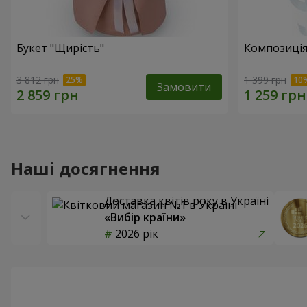
Букет "Щирість"
Композиція
3 812 грн
1 399 грн
Замовити
Наші досягнення
Доставка квітів року в Україні
«Вибір країни»
2026 рік