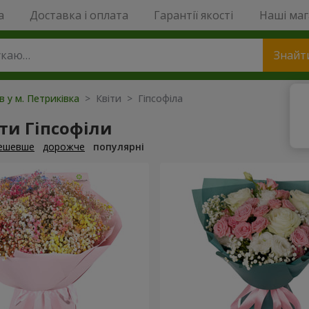
a
Доставка і оплата
Гарантії якості
Наші ма
Знайт
в у м. Петриківка
> Квіти > Гіпсофіла
ти Гіпсофіли
ешевше
дорожче
популярні