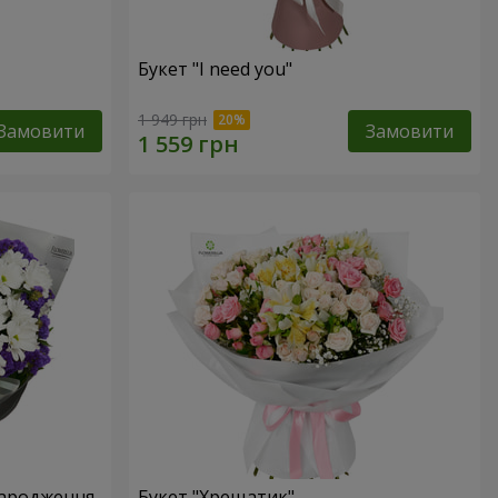
Букет "I need you"
1 949 грн
Замовити
Замовити
народження
Букет "Хрещатик"