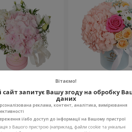
 "Ніжний дотик"
Квіти в коробці "Щастя н
Вітаємо!
1 599 грн
 сайт запитує Вашу згоду на обробку В
Замовити
даних
рсоналізована реклама, контент, аналітика, вимірювання
ективності
ереження і/або доступ до інформації на Вашому пристрої
ція з Вашого пристрою (наприклад, файли cookie та унікальні