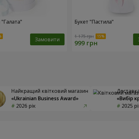
 "Галата"
Букет "Пастила"
1 175 грн
Замовити
Найкращий квітковий магазин
Доставка 
«Ukrainian Business Award»
«Вибір к
2026 рік
2025 рі