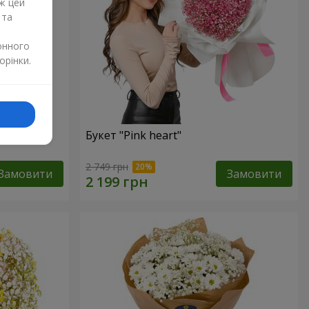
ж цей
 та
онного
орінки.
Букет "Pink heart"
2 749 грн
Замовити
Замовити