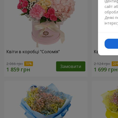
ідентиф
сайт а
обробля
Деякі 
інтерес
Квіти в коробці "Соломія"
Квіти в ко
2 066 грн
2 124 грн
Замовити