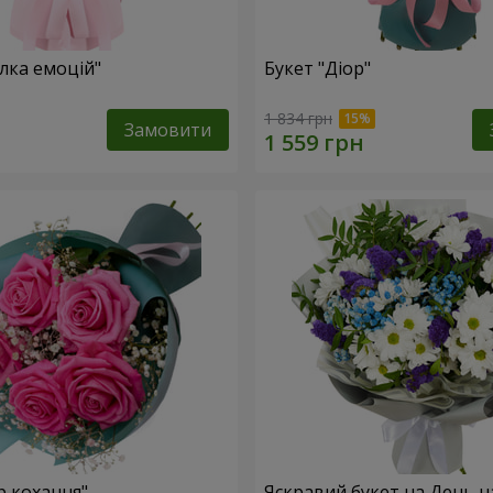
лка емоцій"
Букет "Діор"
1 834 грн
Замовити
р кохання"
Яскравий букет на День 