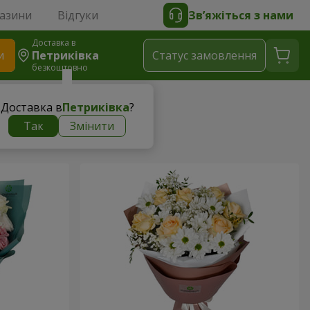
газини
Відгуки
Зв’яжіться з нами
Доставка в
и
Петриківка
Статус замовлення
безкоштовно
Доставка в
Петриківка
?
Так
Змінити