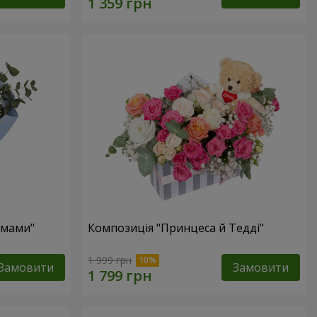
 мами"
Композиція "Принцеса й Тедді"
1 999 грн
Замовити
Замовити