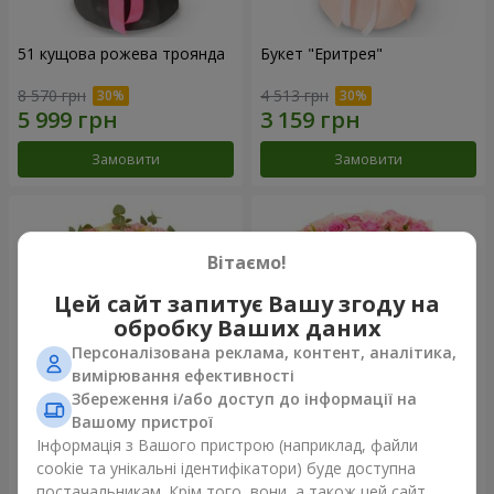
51 кущова рожева троянда
Букет "Еритрея"
8 570 грн
4 513 грн
Замовити
Замовити
Вітаємо!
Цей сайт запитує Вашу згоду на
обробку Ваших даних
Персоналізована реклама, контент, аналітика,
вимірювання ефективності
Збереження і/або доступ до інформації на
Вашому пристрої
Букет "Nude Perfume"
Букет "Рожева ніжність"
Інформація з Вашого пристрою (наприклад, файли
cookie та унікальні ідентифікатори) буде доступна
2 940 грн
4 284 грн
постачальникам. Крім того, вони, а також цей сайт