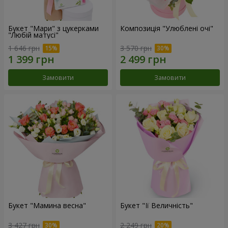
Букет "Мари" з цукерками
Композиція "Улюблені очі"
"Любій матусі"
1 646 грн
3 570 грн
Замовити
Замовити
Букет "Мамина весна"
Букет "Її Величність"
3 427 грн
2 249 грн