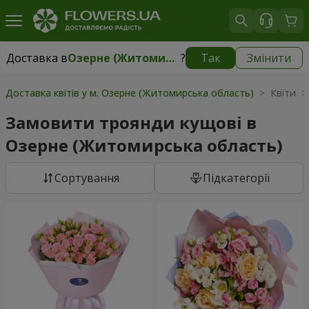
Доставка в
Озерне (Житомирська область)
?
Так
Змінити
Доставка в
Озерне (Житомирська область)
|
безкоштовно
Доставка квітів у м. Озерне (Житомирська область)
> Квіти >
Замовити троянди кущові в
Озерне (Житомирська область)
Сортування
Підкатегорії