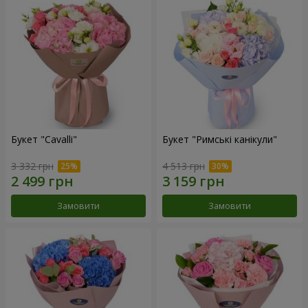
Букет "Cаvalli"
Букет "Римські канікули"
3 332 грн
4 513 грн
Замовити
Замовити