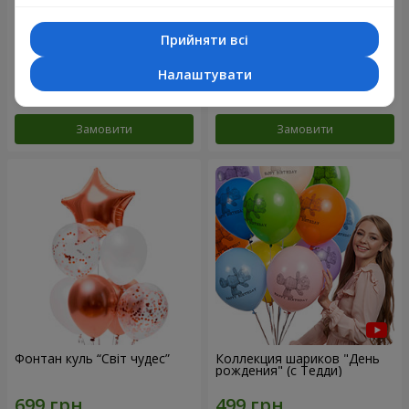
Прийняти всі
Мікс гелієвих кульок
Колекція кульок "Веселий
"Привітання!"
День Народження" - 3
кульки
Налаштувати
Замовити
Замовити
Фонтан куль “Світ чудес”
Коллекция шариков "День
рождения" (с Тедди)