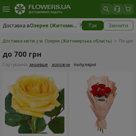
Доставка в
Озерне (Житомирська область)
?
Так
Змінити
Доставка в
Озерне (Житомирська область)
|
безкоштовно
Доставка квітів у м. Озерне (Житомирська область)
> По ціні 
до 700 грн
Сортування:
дешевше
дорожче
популярні