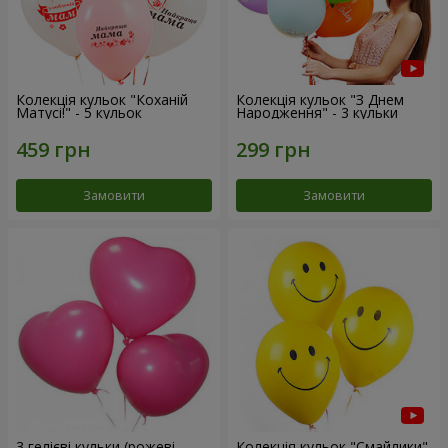
Колекція кульок "Коханій
Колекція кульок "З Днем
Матусі!" - 5 кульок
Народження" - 3 кульки
Замовити
Замовити
3 гелієві кульки (рожеві
Колекція кульок "Смайлики"