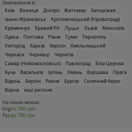
Замовлення в:
Київ
Вінниця
Дніпро
Житомир
Запоріжжя
Івано-Франківськ
Кропивницький (Кіровоград)
Кременчук
Кривий Ріг
Луцьк
Львів
Миколаїв
Одеса
Полтава
Рівне
Суми
Тернопіль
Ужгород
Харків
Херсон
Хмельницький
Черкаси
Чернівці
Чернігів
Самар (Новомосковськ)
Павлоград
Біла Церква
Буча
Васильків
Ірпінь
Умань
Варшава
Прага
Відень
Берлін
Ревне
Бургас
Сонячний берег
Варна
інші регіони
На інших мовах:
Eng:
to 700 uah
Рус:
до 700 грн