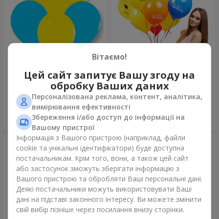
Вітаємо!
Колекція куль "Україна"
Колекція кульок "Веселий
Цей сайт запитує Вашу згоду на
День Народження" - 7
обробку Ваших даних
кульок
Персоналізована реклама, контент, аналітика,
вимірювання ефективності
Збереження і/або доступ до інформації на
Замовити
Замовити
Вашому пристрої
Інформація з Вашого пристрою (наприклад, файли
cookie та унікальні ідентифікатори) буде доступна
постачальникам. Крім того, вони, а також цей сайт
або застосунок зможуть зберігати інформацію з
Вашого пристрою та обробляти Ваші персональні дані.
Деякі постачальники можуть використовувати Ваші
дані на підставі законного інтересу. Ви можете змінити
свій вибір пізніше через посилання внизу сторінки.