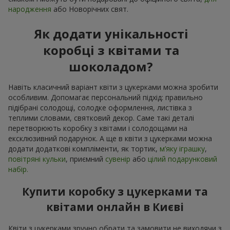
народження
або Новорічних свят.
Як додати унікальності
коробці з квітами та
шоколадом?
Навіть класичний варіант квіти з цукерками можна зробити
особливим. Допомагає персональний підхід: правильно
підібрані солодощі, солодке оформлення, листівка з
теплими словами, святковий декор. Саме такі деталі
перетворюють коробку з квітами і солодощами на
ексклюзивний подарунок. А ще в квіти з цукерками можна
додати додаткові компліменти, як тортик,
м’яку іграшку
,
повітряні кульки
, приємний
сувенір
або
цілий подарунковий
набір.
Купити коробку з цукерками та
квітами онлайн в Києві
Квіти з цукерками зручно обрати та замовити не виходячи з