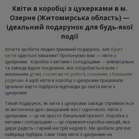
Квіти в коробці з цукерками в м.
Озерне (Житомирська область) —
ідеальний подарунок для будь-якої
події
Хочете зробити людині приємний подарунок, але
букет
квітів
здається замалим? Пропонуємо вам — квіти з
цукерками. Коробка з квітами і солодощами – універсальне
та завжди вдале поєднання, яке сподобається всім: і
маленьким
дітям
, і
колегам по робот
і, і
коханим
, і
близьким
родичам
. А щоб квіти в коробці з цукерками працювали
ідеально варто підібрати відповідні до свята квіти з
цукерками
Такий подарунок, як квіти з цукерками завжди сприймається
як витончена ідея і вишуканий жест одночасно. Квіти з
цукерками — це не просто банальний презент. Коробка з
квітами і солодощами — це справжня коробка емоцій, яка
дарує радість і гарний настрій надовго. Ми зробили для вас
найкращі підбірки. Саме тому квіти з цукерками на