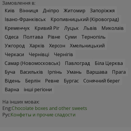
Замовлення в:
Київ
Вінниця
Дніпро
Житомир
Запоріжжя
Івано-Франківськ
Кропивницький (Кіровоград)
Кременчук
Кривий Ріг
Луцьк
Львів
Миколаїв
Одеса
Полтава
Рівне
Суми
Тернопіль
Ужгород
Харків
Херсон
Хмельницький
Черкаси
Чернівці
Чернігів
Самар (Новомосковськ)
Павлоград
Біла Церква
Буча
Васильків
Ірпінь
Умань
Варшава
Прага
Відень
Берлін
Ревне
Бургас
Сонячний берег
Варна
інші регіони
На інших мовах:
Eng:
Chocolate boxes and other sweets
Рус:
Конфеты и прочие сладости