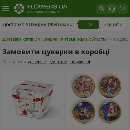
Доставка в
Озерне (Житомирська область)
?
Так
Змінити
Доставка в
Озерне (Житомирська область)
|
безкоштовно
Доставка квітів у м. Озерне (Житомирська область)
> Подарун
Замовити цукерки в коробці
Сортування:
дешевше
дорожче
популярні