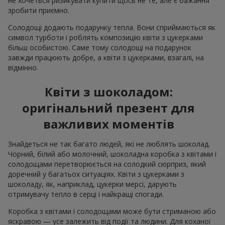
не хочеться ризикувати купити щось не те, але є бажання
зробити приємно.
Солодощі додають подарунку тепла. Вони сприймаються як
символ турботи і роблять композицію квіти з цукерками
більш особистою. Саме тому солодощі на подарунок
завжди працюють добре, а квіти з цукерками, взагалі, на
відмінно.
Квіти з шоколадом:
оригінальний презент для
важливих моментів
Знайдеться не так багато людей, які не люблять шоколад.
Чорний, білий або молочний, шоколадна коробка з квітами і
солодощами перетворюється на солодкий сюрприз, який
доречний у багатьох ситуаціях. Квіти з цукерками з
шоколаду, як, наприклад, цукерки мерсі, дарують
отримувачу тепло в серці і найкращі спогади.
Коробка з квітами і солодощами може бути стриманою або
яскравою — усе залежить від події та людини. Для коханої