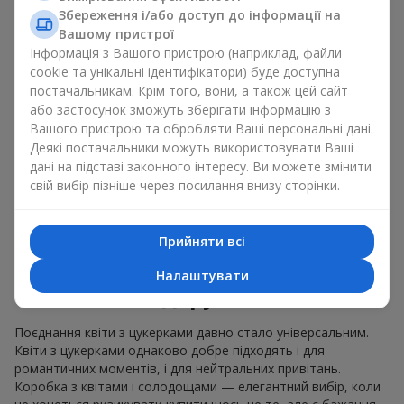
Збереження і/або доступ до інформації на
орхідеями
і елітними солодощами;
Вашому пристрої
ніжні букети з
еустоми
,
тюльпанів
або
альстромерій
Інформація з Вашого пристрою (наприклад, файли
добре поєднуються з цукерками merci, підтримуючи
cookie та унікальні ідентифікатори) буде доступна
ніжну подачу і легкий настрій як
вітання з
постачальникам. Крім того, вони, а також цей сайт
народженням дитини
або день Всіх закоханих.
або застосунок зможуть зберігати інформацію з
Вашого пристрою та обробляти Ваші персональні дані.
Ми допоможемо вам підібрати найкраще поєднання
Деякі постачальники можуть використовувати Ваші
квіткового міксу із ласощами до вашого приводу і
дані на підставі законного інтересу. Ви можете змінити
оформимо подарунок квіти з цукерками належним чином.
свій вибір пізніше через посилання внизу сторінки.
Коробка з квітами і
солодощами — ваш
Прийняти всі
найкращий вибір для
Налаштувати
подарунка
Поєднання квіти з цукерками давно стало універсальним.
Квіти з цукерками однаково добре підходять і для
романтичних моментів, і для нейтральних привітань.
Коробка з квітами і солодощами — елегантний вибір, коли