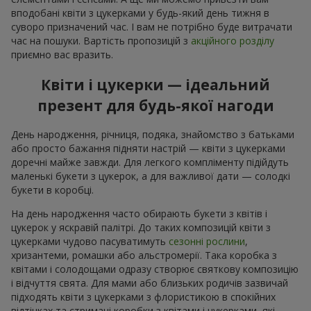
вподобані квіти з цукерками у будь-який день тижня в
суворо призначений час. І вам не потрібно буде витрачати
час на пошуки. Вартість пропозицій з
акційного розділу
приємно вас вразить.
Квіти і цукерки — ідеальний
презент для будь-якої нагоди
День народження, річниця, подяка, знайомство з батьками
або просто бажання підняти настрій — квіти з цукерками
доречні майже завжди. Для легкого компліменту підійдуть
маленькі букети з цукерок, а для важливої дати — солодкі
букети в коробці.
На день народження часто обирають букети з квітів і
цукерок у яскравій палітрі. До таких композицій квіти з
цукерками чудово пасуватимуть
сезонні рослини
,
хризантеми, ромашки або альстромерії. Така коробка з
квітами і солодощами одразу створює святкову композицію
і відчуття свята. Для мами або близьких родичів зазвичай
підходять квіти з цукерками з флористикою в спокійних
відтінках та стримані коробки з квітами і цукерками, які