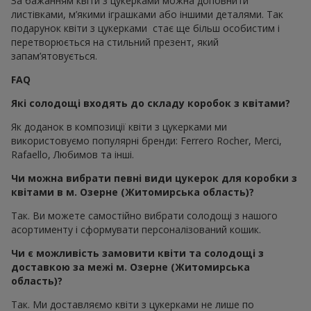
За бажанням квіти з цукерками можна доповнити
листівками, м’якими іграшками або іншими деталями. Так
подарунок квіти з цукерками стає ще більш особистим і
перетворюється на стильний презент, який
запам’ятовується.
FAQ
Які солодощі входять до складу коробок з квітами?
Як доданок в композиції квіти з цукерками ми
використовуємо популярні бренди: Ferrero Rocher, Merci,
Rafaello, Любимов та інші.
Чи можна вибрати певні види цукерок для коробки з
квітами в м. Озерне (Житомирська область)?
Так. Ви можете самостійно вибрати солодощі з нашого
асортименту і сформувати персоналізований кошик.
Чи є можливість замовити квіти та солодощі з
доставкою за межі м. Озерне (Житомирська
область)?
Так. Ми доставляємо квіти з цукерками не лише по