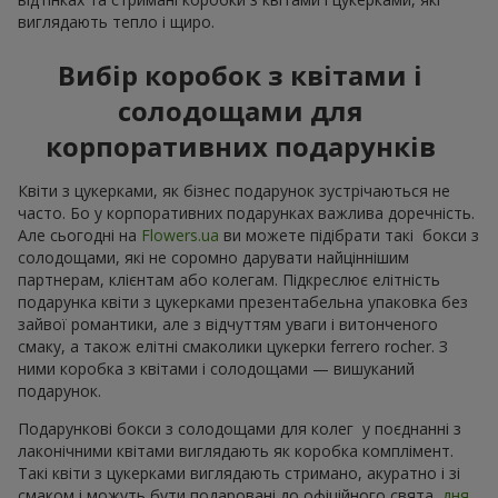
виглядають тепло і щиро.
Вибір коробок з квітами і
солодощами для
корпоративних подарунків
Квіти з цукерками, як бізнес подарунок зустрічаються не
часто. Бо у корпоративних подарунках важлива доречність.
Але сьогодні на
Flowers.ua
ви можете підібрати такі бокси з
солодощами, які не соромно дарувати найціннішим
партнерам, клієнтам або колегам. Підкреслює елітність
подарунка квіти з цукерками презентабельна упаковка без
зайвої романтики, але з відчуттям уваги і витонченого
смаку, а також елітні смаколики цукерки ferrero rocher. З
ними коробка з квітами і солодощами — вишуканий
подарунок.
Подарункові бокси з солодощами для колег у поєднанні з
лаконічними квітами виглядають як коробка комплімент.
Такі квіти з цукерками виглядають стримано, акуратно і зі
смаком і можуть бути подаровані до офіційного свята,
дня