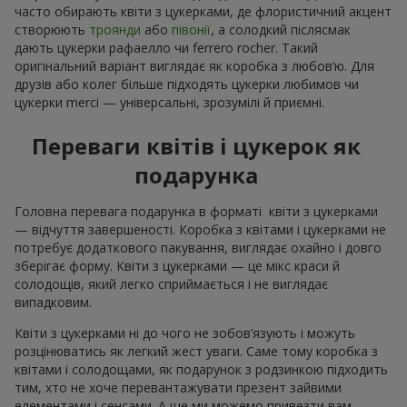
часто обирають квіти з цукерками, де флористичний акцент
створюють
троянди
або
півонії
, а солодкий післясмак
дають цукерки рафаелло чи ferrero rocher. Такий
оригінальний варіант виглядає як коробка з любов’ю. Для
друзів або колег більше підходять цукерки любимов чи
цукерки merci — універсальні, зрозумілі й приємні.
Переваги квітів і цукерок як
подарунка
Головна перевага подарунка в форматі квіти з цукерками
— відчуття завершеності. Коробка з квітами і цукерками не
потребує додаткового пакування, виглядає охайно і довго
зберігає форму. Квіти з цукерками — це мікс краси й
солодощів, який легко сприймається і не виглядає
випадковим.
Квіти з цукерками ні до чого не зобов’язують і можуть
розцінюватись як легкий жест уваги. Саме тому коробка з
квітами і солодощами, як подарунок з родзинкою підходить
тим, хто не хоче перевантажувати презент зайвими
елементами і сенсами. А ще ми можемо привезти вам