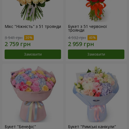
Мікс "Ніжність" з 51 троянди
Букет з 51 червоної
троянди
3 941 грн
4 932 грн
Замовити
Замовити
Букет "Бенефіс"
Букет "Римські канікули"