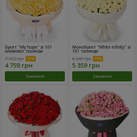
Букет "My hope" зі 101
Монобукет "White infinity" зі
кремової троянди
101 троянди
7 322 грн
8 245 грн
Замовити
Замовити