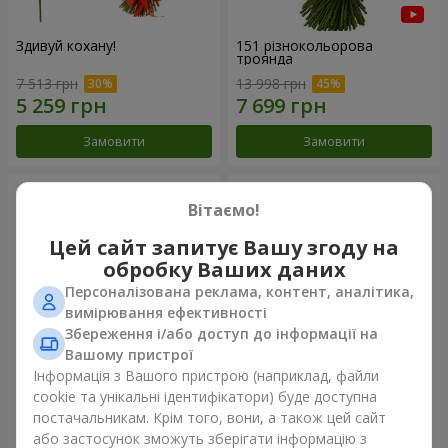
Здивуй кохану!
151 різнокольорова
троянда
7 513 грн
13 998 грн
Замовити
Замовити
Вітаємо!
Цей сайт запитує Вашу згоду на
обробку Ваших даних
Персоналізована реклама, контент, аналітика,
вимірювання ефективності
Збереження і/або доступ до інформації на
Вашому пристрої
Інформація з Вашого пристрою (наприклад, файли
Букет "Ти - мій Всесвіт"
51 біла троянда
cookie та унікальні ідентифікатори) буде доступна
постачальникам. Крім того, вони, а також цей сайт
11 713 грн
4 614 грн
або застосунок зможуть зберігати інформацію з