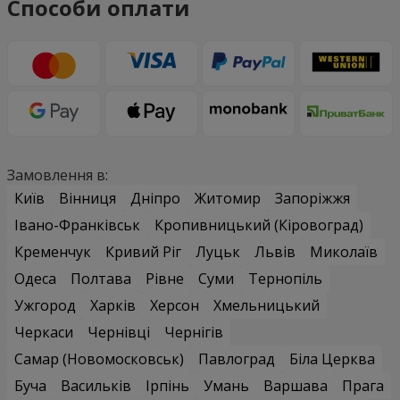
Способи оплати
Замовлення в:
Київ
Вінниця
Дніпро
Житомир
Запоріжжя
Івано-Франківськ
Кропивницький (Кіровоград)
Кременчук
Кривий Ріг
Луцьк
Львів
Миколаїв
Одеса
Полтава
Рівне
Суми
Тернопіль
Ужгород
Харків
Херсон
Хмельницький
Черкаси
Чернівці
Чернігів
Самар (Новомосковськ)
Павлоград
Біла Церква
Буча
Васильків
Ірпінь
Умань
Варшава
Прага