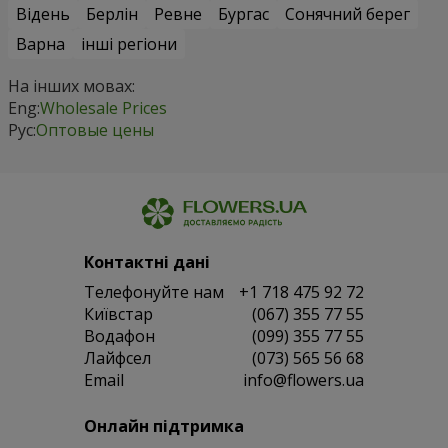
Відень
Берлін
Ревне
Бургас
Сонячний берег
Варна
інші регіони
На інших мовах:
Eng:
Wholesale Prices
Рус:
Оптовые цены
Контактні дані
Телефонуйте нам
+1 718 475 92 72
Київстар
(067) 355 77 55
Водафон
(099) 355 77 55
Лайфсел
(073) 565 56 68
Email
info@flowers.ua
Онлайн підтримка