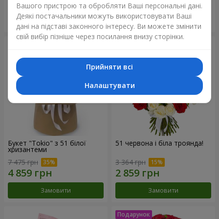
Вашого пристрою та обробляти Ваші персональні дані.
Деякі постачальники можуть використовувати Ваші
Замовити
Замовити
дані на підставі законного інтересу. Ви можете змінити
свій вибір пізніше через посилання внизу сторінки.
Прийняти всі
Налаштувати
Букет "Tokio" з 51 білої
51 червона і біла троянда!
хризантеми
7 475 грн
3 364 грн
Замовити
Замовити