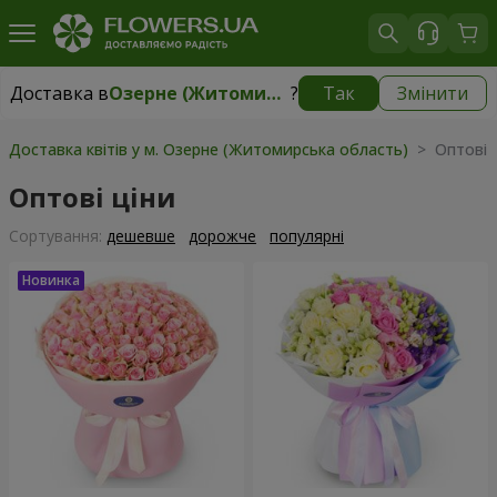
Доставка в
Озерне (Житомирська область)
?
Так
Змінити
Доставка в
Озерне (Житомирська область)
|
безкоштовно
Доставка квітів у м. Озерне (Житомирська область)
> Оптові 
Оптові ціни
Сортування:
дешевше
дорожче
популярні