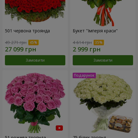
501 червона троянда
Букет "Імперія краси"
49 271 грн
4 614 грн
Замовити
Замовити
51 рожева троянда
75 білих троянд