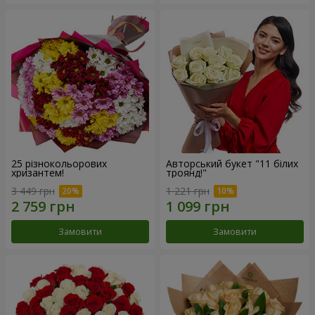
25 різнокольорових
Авторський букет "11 білих
хризантем!
троянд!"
3 449 грн
1 221 грн
Замовити
Замовити