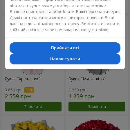
або застосунок зможуть зберігати інформацію з
Замовити
Замовити
Вашого пристрою та обробляти Ваші персональні дані.
Деякі постачальники можуть використовувати Ваші
дані на підставі законного інтересу. Ви можете змінити
свій вибір пізніше через посилання внизу сторінки.
Прийняти всі
Налаштувати
Букет "Хрещатик"
Букет "Ми та літо"
3 656 грн
1 399 грн
Замовити
Замовити