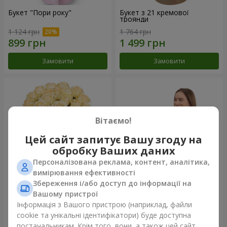
Букет "Пори року"
Букет з 21 кремової
троянди
1 124 грн
1 764 грн
Замовити
Замовити
Вітаємо!
Цей сайт запитує Вашу згоду на
обробку Ваших даних
Персоналізована реклама, контент, аналітика,
вимірювання ефективності
Збереження і/або доступ до інформації на
Букет з 25 кремових троянд
Фруктова композиція
Вашому пристрої
«Коста-Ріка»
Інформація з Вашого пристрою (наприклад, файли
2 124 грн
8 098 грн
cookie та унікальні ідентифікатори) буде доступна
постачальникам. Крім того, вони, а також цей сайт