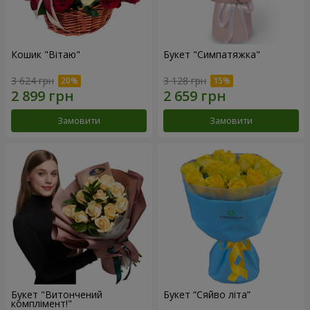
Кошик "Вітаю"
Букет "Симпатяжка"
3 624 грн
3 128 грн
Замовити
Замовити
Букет "Витончений
Букет “Сяйво літа”
комплімент!"