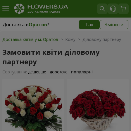
Доставка в
Оратов
?
Так
Змінити
Доставка в
Оратов
|
1291 грн
Доставка квітів у м. Оратов
> Кому > Діловому партнеру
Замовити квіти діловому
партнеру
Сортування:
дешевше
дорожче
популярні