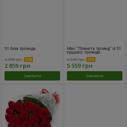
51 біла троянда
Мікс "Планета троянд" із 51
кущової троянди
4 398 грн
6 540 грн
Замовити
Замовити