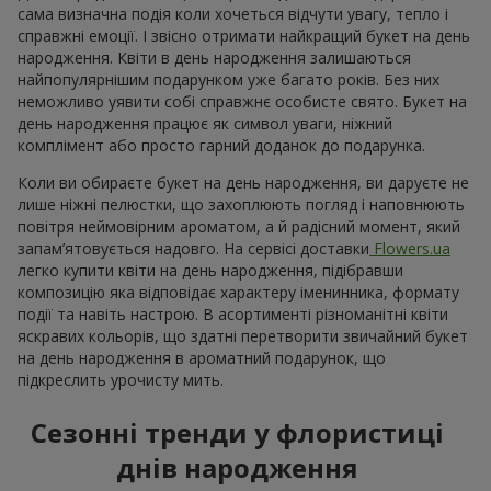
сама визначна подія коли хочеться відчути увагу, тепло і
справжні емоції. І звісно отримати найкращий букет на день
народження. Квіти в день народження залишаються
найпопулярнішим подарунком уже багато років. Без них
неможливо уявити собі справжнє особисте свято. Букет на
день народження працює як символ уваги, ніжний
комплімент або просто гарний доданок до подарунка.
Коли ви обираєте букет на день народження, ви даруєте не
лише ніжні пелюстки, що захоплюють погляд і наповнюють
повітря неймовірним ароматом, а й радісний момент, який
запам’ятовується надовго. На сервісі доставки
Flowers.ua
легко купити квіти на день народження, підібравши
композицію яка відповідає характеру іменинника, формату
події та навіть настрою. В асортименті різноманітні квіти
яскравих кольорів, що здатні перетворити звичайний букет
на день народження в ароматний подарунок, що
підкреслить урочисту мить.
Сезонні тренди у флористиці
днів народження