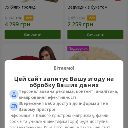
75 білих троянд
Ведмедик з букетом
6 141 грн
2 658 грн
Замовити
Замовити
Вітаємо!
Цей сайт запитує Вашу згоду на
обробку Ваших даних
Персоналізована реклама, контент, аналітика,
вимірювання ефективності
Збереження і/або доступ до інформації на
151 червона троянда
Букет "Очей чарівність"
Вашому пристрої
Інформація з Вашого пристрою (наприклад, файли
15 744 грн
3 499 грн
cookie та унікальні ідентифікатори) буде доступна
постачальникам. Крім того, вони, а також цей сайт