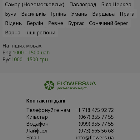
Самар (Новомосковськ)
Павлоград
Біла Церква
Буча
Васильків
Ірпінь
Умань
Варшава
Прага
Відень
Берлін
Ревне
Бургас
Сонячний берег
Варна
інші регіони
На інших мовах:
Eng:
1000 - 1500 uah
Рус:
1000 - 1500 грн
Контактні дані
Телефонуйте нам
+1 718 475 92 72
Київстар
(067) 355 77 55
Водафон
(099) 355 77 55
Лайфсел
(073) 565 56 68
Email
info@flowers.ua