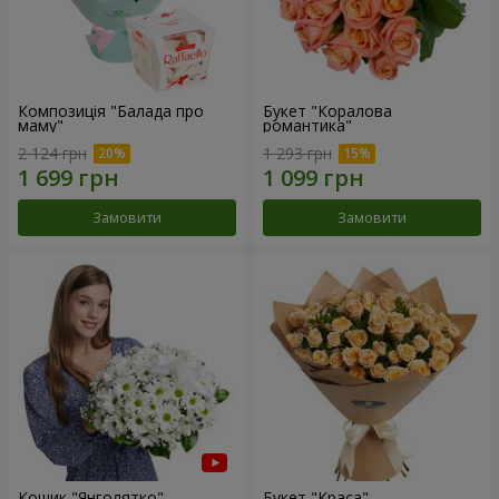
Композиція "Балада про
Букет "Коралова
маму"
романтика"
2 124 грн
1 293 грн
Замовити
Замовити
Кошик "Янголятко"
Букет "Краса"