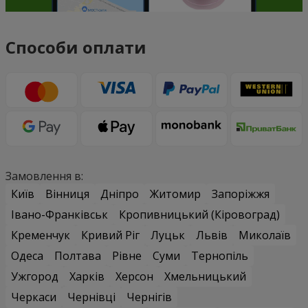
Способи оплати
Замовлення в:
Київ
Вінниця
Дніпро
Житомир
Запоріжжя
Івано-Франківськ
Кропивницький (Кіровоград)
Кременчук
Кривий Ріг
Луцьк
Львів
Миколаїв
Одеса
Полтава
Рівне
Суми
Тернопіль
Ужгород
Харків
Херсон
Хмельницький
Черкаси
Чернівці
Чернігів