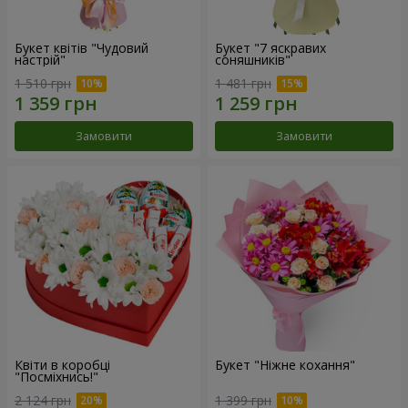
Букет квітів "Чудовий
Букет "7 яскравих
настрій"
соняшників"
1 510 грн
1 481 грн
Замовити
Замовити
Квіти в коробці
Букет "Ніжне кохання"
"Посміхнись!"
2 124 грн
1 399 грн