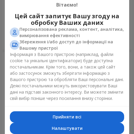
Вітаємо!
Букет кущових троянд
Букет "Веселка емоцій"
Цей сайт запитує Вашу згоду на
обробку Ваших даних
1 777 грн
1 288 грн
Персоналізована реклама, контент, аналітика,
вимірювання ефективності
Збереження і/або доступ до інформації на
Замовити
Замовити
Вашому пристрої
Інформація з Вашого пристрою (наприклад, файли
cookie та унікальні ідентифікатори) буде доступна
постачальникам. Крім того, вони, а також цей сайт
або застосунок зможуть зберігати інформацію з
Вашого пристрою та обробляти Ваші персональні дані.
Деякі постачальники можуть використовувати Ваші
дані на підставі законного інтересу. Ви можете змінити
свій вибір пізніше через посилання внизу сторінки.
Прийняти всі
Букет "Краса" з повітряними
Квіти в коробці "Щастя не
кулями
оминеш"
Налаштувати
2 656 грн
1 528 грн