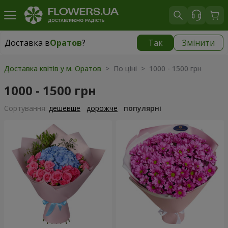
Доставка в
Оратов
?
Так
Змінити
Доставка в
Оратов
|
1291 грн
Доставка квітів у м. Оратов
> По ціні > 1000 - 1500 грн
1000 - 1500 грн
Сортування:
дешевше
дорожче
популярні