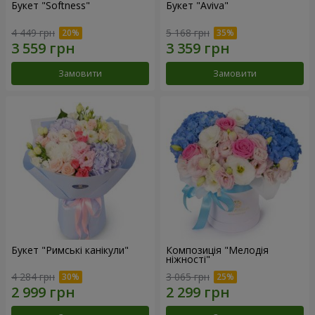
Букет "Softness"
Букет "Aviva"
4 449 грн
5 168 грн
Замовити
Замовити
Букет "Римські канікули"
Композиція "Мелодія
ніжності"
4 284 грн
3 065 грн