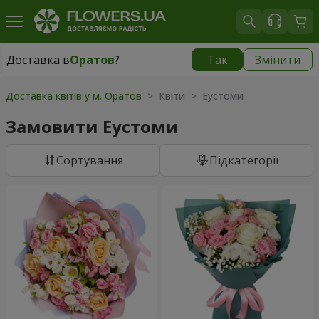
Доставка в
Оратов
?
Так
Змінити
Доставка в
Оратов
|
1291 грн
Доставка квітів у м. Оратов
> Квіти > Еустоми
Замовити Еустоми
Сортування
Підкатегорії