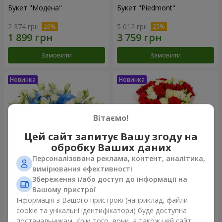
Букет "Модена"
Букет "Piedmont"
2 374 грн
5 012 грн
Замовити
Замовити
Вітаємо!
Цей сайт запитує Вашу згоду на
обробку Ваших даних
Персоналізована реклама, контент, аналітика,
вимірювання ефективності
Збереження і/або доступ до інформації на
Композиція "Сільвія"
Букет "Katarina"
Вашому пристрої
3 513 грн
2 949 грн
Інформація з Вашого пристрою (наприклад, файли
cookie та унікальні ідентифікатори) буде доступна
постачальникам. Крім того, вони, а також цей сайт