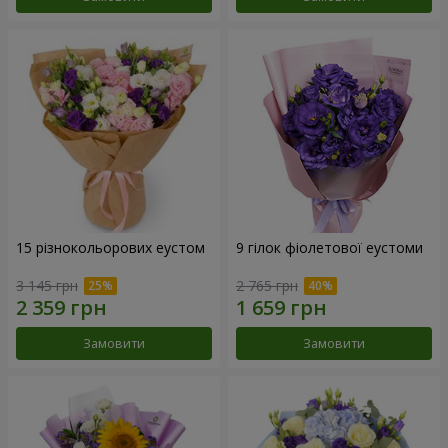
15 різнокольорових еустом
9 гілок фіолетової еустоми
3 145 грн
2 765 грн
Замовити
Замовити