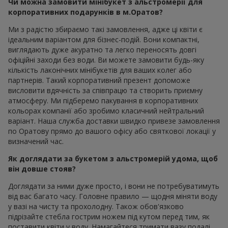
Чи можна замовити мінібукет з альстромерії для
корпоративних подарунків в м.Оратов?
Ми з радістю збираємо такі замовлення, адже ці квіти є
ідеальним варіантом для бізнес-подій. Вони компактні,
виглядають дуже акуратно та легко переносять довгі
офіційні заходи без води. Ви можете замовити будь-яку
кількість лаконічних мінібукетів для ваших колег або
партнерів. Такий корпоративний презент допоможе
висловити вдячність за співпрацю та створить приємну
атмосферу. Ми підберемо пакування в корпоративних
кольорах компанії або зробимо класичний нейтральний
варіант. Наша служба доставки швидко привезе замовлення
по Оратову прямо до вашого офісу або святкової локації у
визначений час.
Як доглядати за букетом з альстромерій удома, щоб
він довше стояв?
Доглядати за ними дуже просто, і вони не потребуватимуть
від вас багато часу. Головне правило — щодня міняти воду
у вазі на чисту та прохолодну. Також обов'язково
підрізайте стебла гострим ножем під кутом перед тим, як
поставити квіти у воду. Намагайтеся тримати вазу подалі