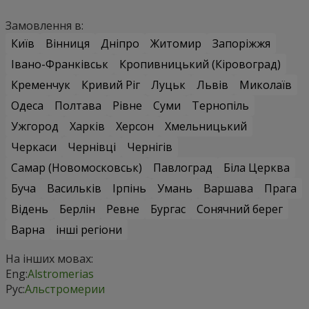
Замовлення в:
Київ
Вінниця
Дніпро
Житомир
Запоріжжя
Івано-Франківськ
Кропивницький (Кіровоград)
Кременчук
Кривий Ріг
Луцьк
Львів
Миколаїв
Одеса
Полтава
Рівне
Суми
Тернопіль
Ужгород
Харків
Херсон
Хмельницький
Черкаси
Чернівці
Чернігів
Самар (Новомосковськ)
Павлоград
Біла Церква
Буча
Васильків
Ірпінь
Умань
Варшава
Прага
Відень
Берлін
Ревне
Бургас
Сонячний берег
Варна
інші регіони
На інших мовах:
Eng:
Alstromerias
Рус:
Альстромерии