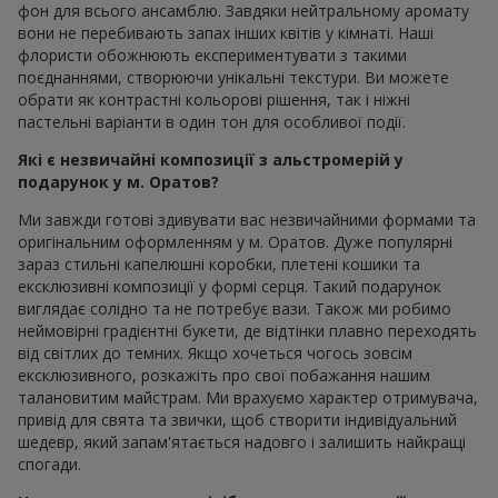
фон для всього ансамблю. Завдяки нейтральному аромату
вони не перебивають запах інших квітів у кімнаті. Наші
флористи обожнюють експериментувати з такими
поєднаннями, створюючи унікальні текстури. Ви можете
обрати як контрастні кольорові рішення, так і ніжні
пастельні варіанти в один тон для особливої події.
Які є незвичайні композиції з альстромерій у
подарунок у м. Оратов?
Ми завжди готові здивувати вас незвичайними формами та
оригінальним оформленням у м. Оратов. Дуже популярні
зараз стильні капелюшні коробки, плетені кошики та
ексклюзивні композиції у формі серця. Такий подарунок
виглядає солідно та не потребує вази. Також ми робимо
неймовірні градієнтні букети, де відтінки плавно переходять
від світлих до темних. Якщо хочеться чогось зовсім
ексклюзивного, розкажіть про свої побажання нашим
талановитим майстрам. Ми врахуємо характер отримувача,
привід для свята та звички, щоб створити індивідуальний
шедевр, який запам'ятається надовго і залишить найкращі
спогади.