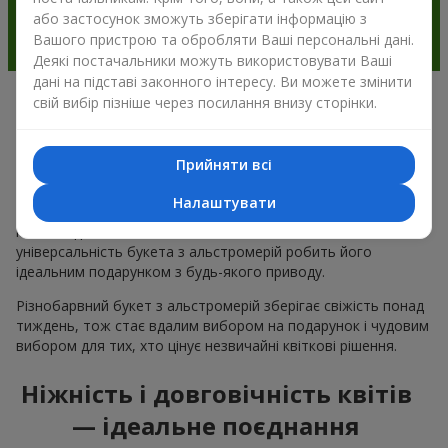
або застосунок зможуть зберігати інформацію з
Вашого пристрою та обробляти Ваші персональні дані.
Деякі постачальники можуть використовувати Ваші
дані на підставі законного інтересу. Ви можете змінити
свій вибір пізніше через посилання внизу сторінки.
Чому варто вибрати букет з
альстромерії в м.Оратов
Прийняти всі
Альстромерія квітка — це ніжність і естетика в одному
Налаштувати
букеті. Чарівні кольори пелюсток і незвична форма ніжних
квітів подобається багатьом
жінкам
та
чоловікам
, а
універсальність букета з альстромерій робить його
ідеальним подарунком з будь-якого приводу.
Різнобарвний букет з альстромерій зберігає свіжість понад
тиждень, тож стає вдалим вибором на подарунок і чудовим
вибором для тих, хто цінує незвичайні квіткові рішення.
Ніжність і довговічність квітів
— ідеальне поєднання