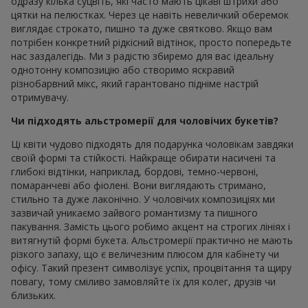
одразу кілька суцвіть, які часто мають цікаві штрихи або
цятки на пелюстках. Через це навіть невеличкий оберемок
виглядає строкато, пишно та дуже святково. Якщо вам
потрібен конкретний рідкісний відтінок, просто попередьте
нас заздалегідь. Ми з радістю збиремо для вас ідеальну
однотонну композицію або створимо яскравий
різнобарвний мікс, який гарантовано підніме настрій
отримувачу.
Чи підходять альстромерії для чоловічих букетів?
Ці квіти чудово підходять для подарунка чоловікам завдяки
своїй формі та стійкості. Найкраще обирати насичені та
глибокі відтінки, наприклад, бордові, темно-червоні,
помаранчеві або фіолені. Вони виглядають стримано,
стильно та дуже лаконічно. У чоловічих композиціях ми
зазвичай уникаємо зайвого романтизму та пишного
пакування. Замість цього робимо акцент на строгих лініях і
витягнутій формі букета. Альстромерії практично не мають
різкого запаху, що є величезним плюсом для кабінету чи
офісу. Такий презент символізує успіх, процвітання та щиру
повагу, тому сміливо замовляйте їх для колег, друзів чи
близьких.