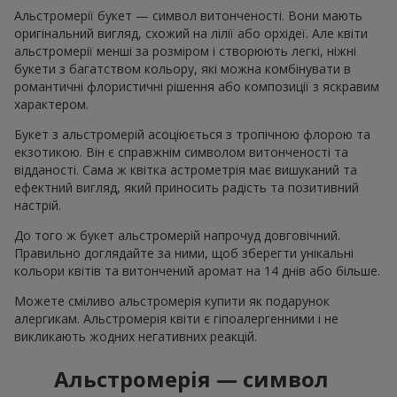
Альстромерії букет — символ витонченості. Вони мають
оригінальний вигляд, схожий на лілії або орхідеї. Але квіти
альстромерії менші за розміром і створюють легкі, ніжні
букети з багатством кольору, які можна комбінувати в
романтичні флористичні рішення або композиції з яскравим
характером.
Букет з альстромерій асоціюється з тропічною флорою та
екзотикою. Він є справжнім символом витонченості та
відданості. Сама ж квітка астрометрія має вишуканий та
ефектний вигляд, який приносить радість та позитивний
настрій.
До того ж букет альстромерій напрочуд довговічний.
Правильно доглядайте за ними, щоб зберегти унікальні
кольори квітів та витончений аромат на 14 днів або більше.
Можете сміливо альстромерія купити як подарунок
алергикам. Альстромерія квіти є гіпоалергенними і не
викликають жодних негативних реакцій.
Альстромерія — символ