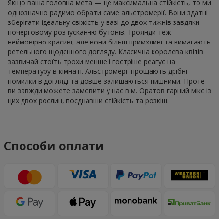
Якщо ваша головна мета — це максимальна стійкість, то ми
однозначно радимо обрати саме альстромерії. Вони здатні
зберігати ідеальну свіжість у вазі до двох тижнів завдяки
почерговому розпусканню бутонів. Троянди теж
неймовірно красиві, але вони більш примхливі та вимагають
ретельного щоденного догляду. Класична королева квітів
зазвичай стоїть трохи менше і гостріше реагує на
температуру в кімнаті. Альстромерії прощають дрібні
помилки в догляді та довше залишаються пишними. Проте
ви завжди можете замовити у нас в м. Оратов гарний мікс із
цих двох рослин, поєднавши стійкість та розкіш.
Способи оплати