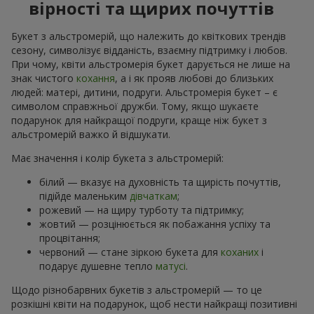
вірності та щирих почуттів
Букет з альстромерій, що належить до квіткових трендів
сезону, символізує відданість, взаємну підтримку і любов.
При чому, квіти альстромерія букет дарується не лише на
знак чистого
кохання
, а і як прояв любові до близьких
людей: матері, дитини, подруги. Альстромерія букет – є
символом справжньої дружби. Тому, якщо шукаєте
подарунок для найкращої подруги, краще ніж букет з
альстромерій важко й відшукати.
Має значення і колір букета з альстромерій:
білий — вказує на духовність та щирість почуттів,
підійде маленьким
дівчаткам
;
рожевий — на щиру турботу та підтримку;
жовтий — розцінюється як побажання успіху та
процвітання;
червоний — стане зіркою букета для
коханих
і
подарує душевне тепло
матусі
.
Щодо різнобарвних букетів з альстромерій — то це
розкішні квіти на подарунок, щоб нести найкращі позитивні