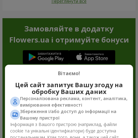
Переглянути все
Замовляйте в додатку
Flowers.ua і отримуйте бонуси
Вітаємо!
Цей сайт запитує Вашу згоду на
обробку Ваших даних
Персоналізована реклама, контент, аналітика,
вимірювання ефективності
Збереження і/або доступ до інформації на
Вашому пристрої
Інформація з Вашого пристрою (наприклад, файли
cookie та унікальні ідентифікатори) буде доступна
постачальникам. Крім того, вони, а також цей сайт