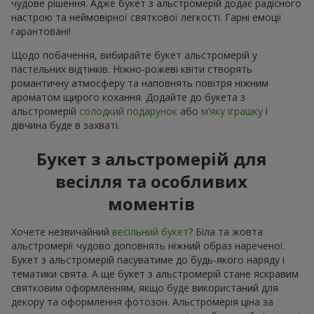
чудове рішення. Адже букет з альстромерій додає радісного
настрою та неймовірної святкової легкості. Гарні емоції
гарантовані!
Щодо побачення, вибирайте букет альстромерій у
пастельних відтінків. Ніжно-рожеві квіти створять
романтичну атмосферу та наповнять повітря ніжним
ароматом щирого кохання. Додайте до букета з
альстромерій
солодкий подарунок
або
м’яку іграшку
і
дівчина буде в захваті.
Букет з альстромерій для
весілля та особливих
моментів
Хочете незвичайний
весільний букет
? Біла та жовта
альстромерії чудово доповнять ніжний образ нареченої.
Букет з альстромерій пасуватиме до будь-якого наряду і
тематики свята. А ще букет з альстромерій стане яскравим
святковим оформленням, якщо буде використаний для
декору та оформлення фотозон. Альстромерія ціна за