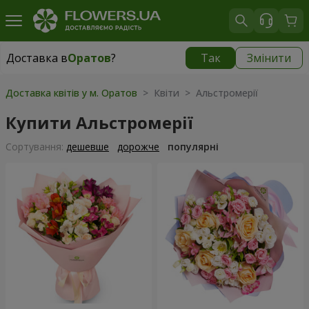
Доставка в
Оратов
?
Так
Змінити
Доставка в
Оратов
|
1291 грн
Доставка квітів у м. Оратов
> Квіти > Альстромерії
Купити Альстромерії
Сортування:
дешевше
дорожче
популярні