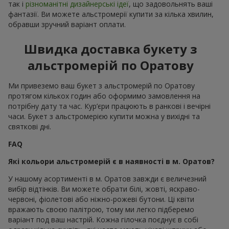
так і
різноманітні дизайнерські ідеї
, що задовольнять ваші
фантазії. Ви можете альстромерії купити за кілька хвилин,
обравши зручний варіант оплати.
Швидка доставка букету з
альстромерій по Оратову
Ми привеземо ваш букет з альстромерій по Оратову
протягом кількох годин або оформимо замовлення на
потрібну дату та час. Кур’єри працюють в ранкові і вечірні
часи. Букет з альстромерією купити можна у вихідні та
святкові дні.
FAQ
Які кольори альстромерій є в наявності в м. Оратов?
У нашому асортименті в м. Оратов завжди є величезний
вибір відтінків. Ви можете обрати білі, жовті, яскраво-
червоні, фіолетові або ніжно-рожеві бутони. Ці квіти
вражають своєю палітрою, тому ми легко підберемо
варіант под ваш настрій. Кожна гілочка поєднує в собі