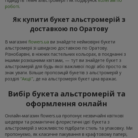
Підійдуть темні альстромерії і як подарунок
колегам по
роботі
.
Як купити букет альстромерій з
доставкою по Оратову
В магазині
flowers.ua
ви знайдете неймовірні букети
альстромеріі зі швидкою доставкою по Оратову.
Різнобарвні, в ніжних пастельних кольорах, в поєднанні з
іншими розкішними квітами, — тут ви знайдете букет з
альстромерій для будь-якої важливої події або просто як
знак уваги. Більше пропозицій букетів з альстромерій у
розділі
“Акції"
, де на альстромерія букет ціна вражає.
Вибір букета альстромерій та
оформлення онлайн
Онлайн-магазин flowers.ua пропонує незвичайні квіткові
шедеври та романтичні флористичні ідеї букета з
альстромерій з можливістю підібрати стиль та упаковку. Ми
пропонуємо, як класичне пакування в крафтовому папері,