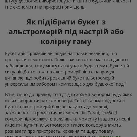
штуку дозволяє використовувати квіти в будь-якій кількості
і не економити на прикрасі приміщень.
Як підібрати букет з
альстромерій під настрій або
колірну гаму
Букет альстромерій виглядає настільки незвично, що
прогадати неможливо. Пелюстки квіток не мають єдиного
забарвлення, тому можуть пасувати будь-кому в будь-якій
ситуації. До того ж, на альстромерії ціна є напрочуд
вигідною, що робить розкішний букет альстромерій
універсальним вибором і композицією для будь-якої події.
Втім, якщо до правил, то тут діє схоже з вибором будь-яких
інших флористичних композицій. Світлі та ніжні відтінки в
букеті з альстромерій більше пасують до молоді,
закоханості та романтичних моментів. Темні, глибокі
кольори підкреслюють важливість моменту і задають певні
акценти. Купити альстромерію такого кольору значить
розказати про пристрасть, кохання та щиру повагу.