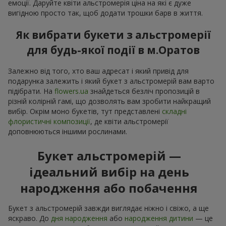
емоції. Даруйте квіти альстромерія ціна на які є дуже
вигідною просто так, щоб додати трошки барв в життя.
Як вибрати букети з альстромерії
для будь-якої події в м.Оратов
Залежно від того, хто ваш адресат і який привід для
подарунка залежить і який букет з альстромерій вам варто
підібрати. На
flowers.ua
знайдеться безліч пропозицій в
різній колірній гамі, що дозволять вам зробити найкращий
вибір. Окрім моно букетів, тут представлені
складні
флористичні композиції
, де квіти альстромерії
доповнюються іншими рослинами.
Букет альстромерій —
ідеальний вибір на день
народження або побачення
Букет з альстромерій завжди виглядає ніжно і свіжо, а ще
яскраво. До
дня народження
або
народження дитини
— це