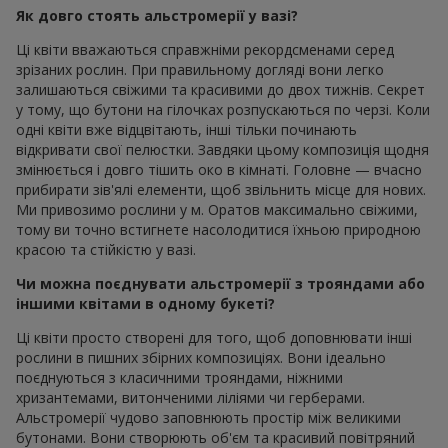
Як довго стоять альстромерії у вазі?
Ці квіти вважаються справжніми рекордсменами серед
зрізаних рослин. При правильному догляді вони легко
залишаються свіжими та красивими до двох тижнів. Секрет
у тому, що бутони на гілочках розпускаються по черзі. Коли
одні квіти вже відцвітають, інші тільки починають
відкривати свої пелюстки. Завдяки цьому композиція щодня
змінюється і довго тішить око в кімнаті. Головне — вчасно
прибирати зів'ялі елементи, щоб звільнить місце для нових.
Ми привозимо рослини у м. Оратов максимально свіжими,
тому ви точно встигнете насолодитися їхньою природною
красою та стійкістю у вазі.
Чи можна поєднувати альстромерії з трояндами або
іншими квітами в одному букеті?
Ці квіти просто створені для того, щоб доповнювати інші
рослини в пишних збірних композиціях. Вони ідеально
поєднуються з класичними трояндами, ніжними
хризантемами, витонченими ліліями чи герберами.
Альстромерії чудово заповнюють простір між великими
бутонами. Вони створюють об'єм та красивий повітряний