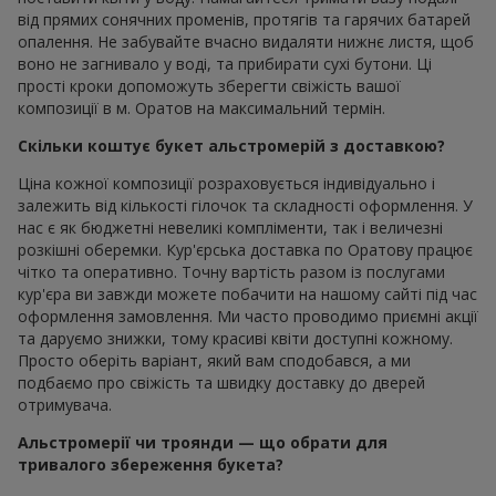
від прямих сонячних променів, протягів та гарячих батарей
опалення. Не забувайте вчасно видаляти нижнє листя, щоб
воно не загнивало у воді, та прибирати сухі бутони. Ці
прості кроки допоможуть зберегти свіжість вашої
композиції в м. Оратов на максимальний термін.
Скільки коштує букет альстромерій з доставкою?
Ціна кожної композиції розраховується індивідуально і
залежить від кількості гілочок та складності оформлення. У
нас є як бюджетні невеликі компліменти, так і величезні
розкішні оберемки. Кур'єрська доставка по Оратову працює
чітко та оперативно. Точну вартість разом із послугами
кур'єра ви завжди можете побачити на нашому сайті під час
оформлення замовлення. Ми часто проводимо приємні акції
та даруємо знижки, тому красиві квіти доступні кожному.
Просто оберіть варіант, який вам сподобався, а ми
подбаємо про свіжість та швидку доставку до дверей
отримувача.
Альстромерії чи троянди — що обрати для
тривалого збереження букета?