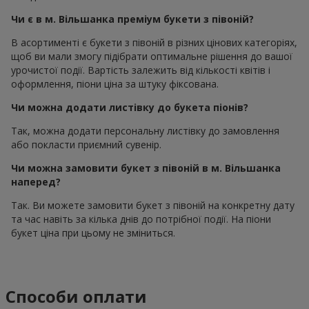
Чи є в м. Вільшанка преміум букети з півоній?
В асортименті є букети з півоній в різних цінових категоріях,
щоб ви мали змогу підібрати оптимальне рішення до вашої
урочистої події. Вартість залежить від кількості квітів і
оформлення, піони ціна за штуку фіксована.
Чи можна додати листівку до букета піонів?
Так, можна додати персональну листівку до замовлення
або покласти приємний сувенір.
Чи можна замовити букет з півоній в м. Вільшанка
наперед?
Так. Ви можете замовити букет з півоній на конкретну дату
та час навіть за кілька днів до потрібної події. На піони
букет ціна при цьому не зміниться.
Способи оплати