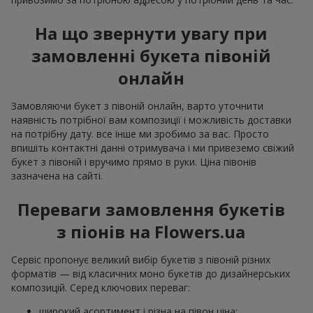
На що звернути увагу при
замовленні букета півоній
онлайн
Замовляючи букет з півоній онлайн, варто уточнити
наявність потрібної вам композиції і можливість доставки
на потрібну дату. все інше ми зробимо за вас. Просто
впишіть контактні данні отримувача і ми привеземо свіжий
букет з півоній і вручимо прямо в руки. Ціна півонів
зазначена на сайті.
Переваги замовлення букетів
з піонів на Flowers.ua
Сервіс пропонує великий вибір букетів з півоній різних
форматів — від класичних моно букетів до дизайнерських
композицій. Серед ключових переваг:
широкий асортимент і різна на півон ціна;