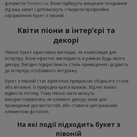
флористи
Flowers.ua
. Вони підберуть вишукане поєднання
під ваш запит і допоможуть створити професійне
оформлення букет з півоній.
Квіти піони в інтер’єрі та
декорі
Півонії букет ефективно виглядає, як композиція для
інтер’єру. Вони ефектно виглядають в рамках будь-якого
декору. Вигідно підкреслюють стиль приміщення і додають
до інтер’єру особливого антуражу.
Букет з півоній стає ефектною прикрасою обіднього стола
або вітальні. Їх природна краса вражає. Від неї важко
відвести погляд. Тому півонії квіти можуть
використовуватись як елемент декору залів для
проведення урочистостей, або ставати центральним
елементом фотозон.
На які події підходить букет з
півоній