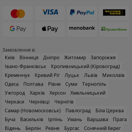
Замовлення в:
Київ
Вінниця
Дніпро
Житомир
Запоріжжя
Івано-Франківськ
Кропивницький (Кіровоград)
Кременчук
Кривий Ріг
Луцьк
Львів
Миколаїв
Одеса
Полтава
Рівне
Суми
Тернопіль
Ужгород
Харків
Херсон
Хмельницький
Черкаси
Чернівці
Чернігів
Самар (Новомосковськ)
Павлоград
Біла Церква
Буча
Васильків
Ірпінь
Умань
Варшава
Прага
Відень
Берлін
Ревне
Бургас
Сонячний берег