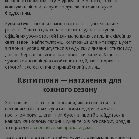
квіткового компліменту. З урахуванням того, скільки
коштують півони, дарунок з душею виходить дуже
бюджетним.
Купити букет півоній в моно варіанті — універсальне
рішення. Така натуральна естетика чудово пасує до
офіційних урочистостей і для маленьких затишних сімейних
свят. Півонії найпопулярніші композиції для інтер’єру. Букет
з півоній чудово вписується в будь-який дизайн і стилістику і
довго зберігає бездоганний зовнішній вигляд. А ще це
чудові композиції для особливих подій, які створюють
строгий, але естетично привабливий вигляд.
Квіти піони — натхнення для
кожного сезону
Хоча піони — це сезонні рослини, які асоціюються з
весняним цвітінням, купити півони недорого можна
протягом року. Елегантний букет з півоній знайдеться в
нашому квітковому салоні. Шукайте їх в основному розділі
та в розділі з
спеціальними пропозиціями
.
Живі квіти з доставкою забезпечують максимальну свіжість