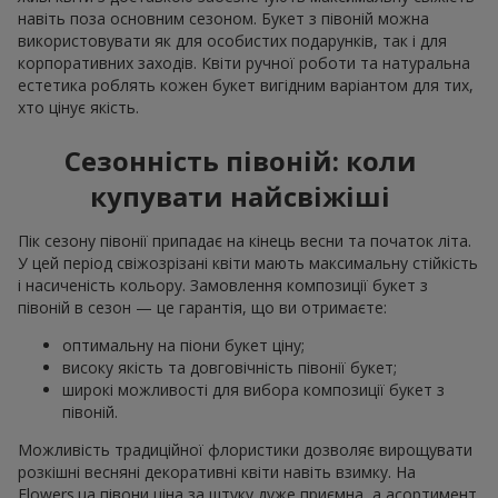
навіть поза основним сезоном. Букет з півоній можна
використовувати як для особистих подарунків, так і для
корпоративних заходів. Квіти ручної роботи та натуральна
естетика роблять кожен букет вигідним варіантом для тих,
хто цінує якість.
Сезонність півоній: коли
купувати найсвіжіші
Пік сезону півонії припадає на кінець весни та початок літа.
У цей період свіжозрізані квіти мають максимальну стійкість
і насиченість кольору. Замовлення композиції букет з
півоній в сезон — це гарантія, що ви отримаєте:
оптимальну на піони букет ціну;
високу якість та довговічність півонії букет;
широкі можливості для вибора композиції букет з
півоній.
Можливість традиційної флористики дозволяє вирощувати
розкішні весняні декоративні квіти навіть взимку. На
Flowers.ua півони ціна за штуку дуже приємна, а асортимент