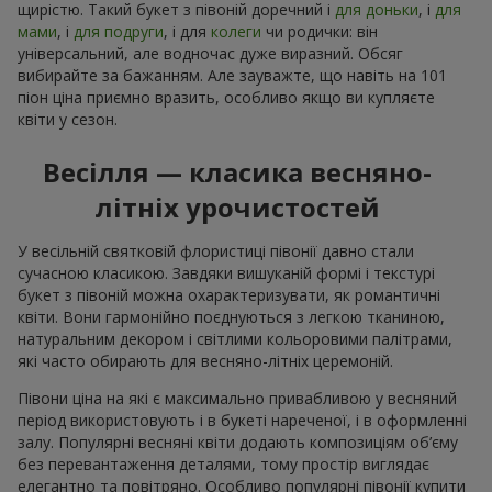
щирістю. Такий букет з півоній доречний і
для доньки
, і
для
мами
, і
для подруги
, і для
колеги
чи родички: він
універсальний, але водночас дуже виразний. Обсяг
вибирайте за бажанням. Але зауважте, що навіть на 101
піон ціна приємно вразить, особливо якщо ви купляєте
квіти у сезон.
Весілля — класика весняно-
літніх урочистостей
У весільній святковій флористиці півонії давно стали
сучасною класикою. Завдяки вишуканій формі і текстурі
букет з півоній можна охарактеризувати, як романтичні
квіти. Вони гармонійно поєднуються з легкою тканиною,
натуральним декором і світлими кольоровими палітрами,
які часто обирають для весняно-літніх церемоній.
Півони ціна на які є максимально привабливою у весняний
період використовують і в букеті нареченої, і в оформленні
залу. Популярні весняні квіти додають композиціям об’єму
без перевантаження деталями, тому простір виглядає
елегантно та повітряно. Особливо популярні півонії купити