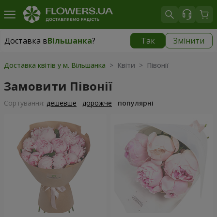
Доставка в
Вільшанка
?
Так
Змінити
Доставка в
Вільшанка
|
1490 грн
Доставка квітів у м. Вільшанка
> Квіти > Півонії
Замовити Півонії
Сортування:
дешевше
дорожче
популярні