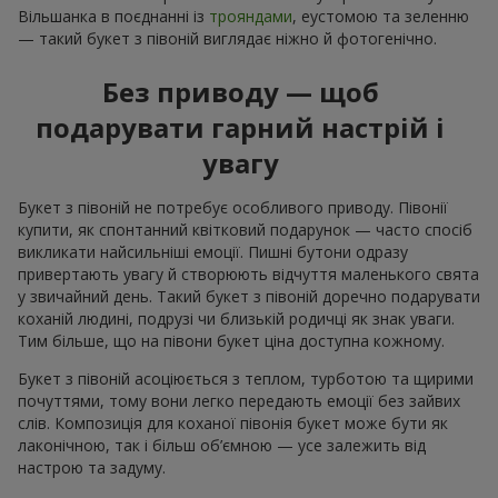
Вільшанка в поєднанні із
трояндами
, еустомою та зеленню
— такий букет з півоній виглядає ніжно й фотогенічно.
Без приводу — щоб
подарувати гарний настрій і
увагу
Букет з півоній не потребує особливого приводу. Півонії
купити, як спонтанний квітковий подарунок — часто спосіб
викликати найсильніші емоції. Пишні бутони одразу
привертають увагу й створюють відчуття маленького свята
у звичайний день. Такий букет з півоній доречно подарувати
коханій людині, подрузі чи близькій родичці як знак уваги.
Тим більше, що на півони букет ціна доступна кожному.
Букет з півоній асоціюється з теплом, турботою та щирими
почуттями, тому вони легко передають емоції без зайвих
слів. Композиція для коханої півонія букет може бути як
лаконічною, так і більш об’ємною — усе залежить від
настрою та задуму.