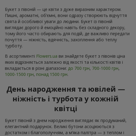
Букет з півоній — це квіти з дуже виразним характером.
Пишні, ароматні, об’ємні, вони одразу створюють відчуття
свята й особливої уваги до людини. Букет із півоній
виглядає дорого й емоційно навіть без складного декору,
тому його часто обирають для подій, де важливо передати
почуття — ніжність, вдячність, захоплення або теплу
турботу.
В асортименті
Flowers.ua
ви знайдете букет з півонів ціна
яких відрізняється залежно від якості та кількості квітів і
вкладається в різні діапазони:
до 700 грн
,
700-1000 грн
,
1000-1500 грн
,
понад 1500 грн
.
День народження та ювілей —
ніжність і турбота у кожній
квітці
Букет півоній з днем народження виглядає як продуманий,
елегантний подарунок. Великі бутони асоціюються з
достатком і благополуччям, а м’яка палітра — з теплом і