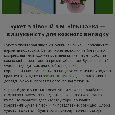
Букет з півоній в м. Вільшанка —
вишуканість для кожного випадку
Букет з півоній залишається одним із найбільш популярних
варіантів подарунка. Великі, ніжні пелюстки та багатство
колірних відтінків, що має розкішна квітка півонія роблять
композицію виразною та презентабельною. Букет з півоній
чудово підходить,як для особистих, так і для
корпоративних замовлень. Він поєднує естетичність подачі і
практичність. Адже ці
ароматні композиції
неприхотливі в
догляді і можуть простяти у вазі понад тиждень.
Чарівні букети у ніжних тонах, які ви можете придбати на
сторінках Flowers.ua складаються лише зі свіжозрізаних
квітів. Це гарантує ідеальну структуру і тривалість
зберігання. Букет з півоній, як представник розкішної флори
чудово підійде для будь-якого приводу і точно подарує