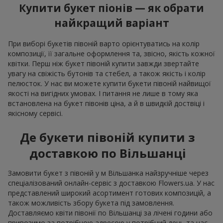
Купити букет піонів — як обрати
найкращий варіант
При виборі букетів півоній варто орієнтуватись на колір
композиції, її загальне оформлення та, звісно, якість кожної
квітки. Перш ніж букет півоній купити завжди звертайте
увагу на свіжість бутонів та стебел, а також якість і колір
пелюсток. У нас ви можете купити букети півоній найвищої
якості на вигідних умовах. І питання не лише в тому яка
встановлена на букет півонів ціна, а й в швидкій доствіці і
якісному сервісі.
Де букети півоній купити з
доставкою по Вільшанці
Замовити букет з півоній у м Вільшанка найзручніше через
спеціалізований онлайн-сервіс з доставкою Flowers.ua. У нас
представлений широкий асортимент готових композицій, а
також можливість збору букета під замовлення.
Доставляємо квіти півонії по Вільшанці за лічені години або
привозимо за потрібною адресою у потрібний день та час.