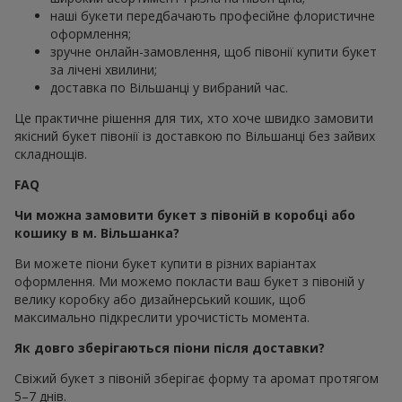
наші букети передбачають професійне флористичне
оформлення;
зручне онлайн-замовлення, щоб півонії купити букет
за лічені хвилини;
доставка по Вільшанці у вибраний час.
Це практичне рішення для тих, хто хоче швидко замовити
якісний букет півонії із доставкою по Вільшанці без зайвих
складнощів.
FAQ
Чи можна замовити букет з півоній в коробці або
кошику в м. Вільшанка?
Ви можете піони букет купити в різних варіантах
оформлення. Ми можемо покласти ваш букет з півоній у
велику коробку або дизайнерський кошик, щоб
максимально підкреслити урочистість момента.
Як довго зберігаються піони після доставки?
Свіжий букет з півоній зберігає форму та аромат протягом
5–7 днів.