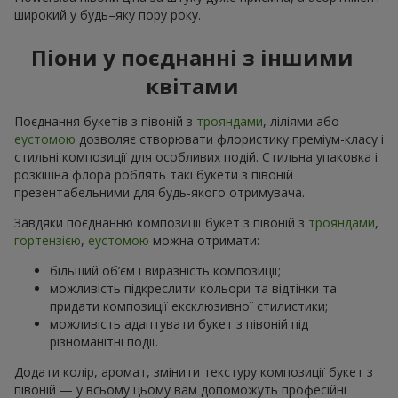
широкий у будь–яку пору року.
Піони у поєднанні з іншими
квітами
Поєднання букетів з півоній з
трояндами
, ліліями або
еустомою
дозволяє створювати флористику преміум-класу і
стильні композиції для особливих подій. Стильна упаковка і
розкішна флора роблять такі букети з півоній
презентабельними для будь-якого отримувача.
Завдяки поєднанню композиції букет з півоній з
трояндами
,
гортензією
,
еустомою
можна отримати:
більший об’єм і виразність композиції;
можливість підкреслити кольори та відтінки та
придати композиції ексклюзивної стилистики;
можливість адаптувати букет з півоній під
різноманітні події.
Додати колір, аромат, змінити текстуру композиції букет з
півоній — у всьому цьому вам допоможуть професійні