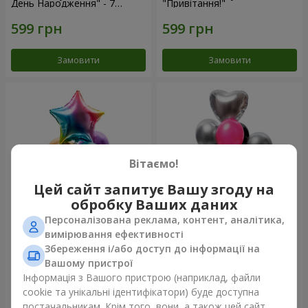
День Народження" - 7
"Привітання!"
кульок
Замовити
Замовити
Вітаємо!
Цей сайт запитує Вашу згоду на
обробку Ваших даних
Персоналізована реклама, контент, аналітика,
Фонтан куль "Arcobaleno"
Фонтан куль "Aloha"
вимірювання ефективності
Збереження і/або доступ до інформації на
Вашому пристрої
Інформація з Вашого пристрою (наприклад, файли
cookie та унікальні ідентифікатори) буде доступна
Замовити
Замовити
постачальникам. Крім того, вони, а також цей сайт