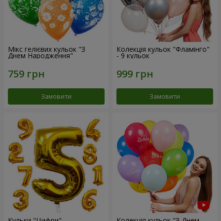
Мікс гелієвих кульок "З
Колекція кульок "Фламінго"
Днем Народження"
- 9 кульок
Замовити
Замовити
Кульки "Цифри"
Колекція кульок "З Днем