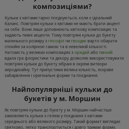
композиціями?
Кульки з квітами гарно поєднуються, коли є ідеальний
баланс. Повітряні кульки з квітами не мають брати акцент
на себе. Вони лише доповнюють квіткову композицію та
задають певні акценти. Тому повітряні кульки до букету
маленького розміру з
гіпсофіл
чи
гвоздик
варто обирати
спокійні за колірною гамою та в невеликій кількості.
Натомість у великих композиціях з
орхідей
або
півоній
вдала гра флористики та декору дозволяє використовувати
повітряні кульки до букету зібрані в окремі витвори
аеродизайну. Тут припустима велика кількість, яскраве
забарвлення і оригінальні форми та поєднання.
Найпопулярніші кульки до
букетів у м. Моршин
Як повітряні кульки до букету у м. Моршин найчастіше
замовляють кульки з гелієм у поєднанні з квітами
середнього або великого розміру. Такий формат виглядає
святково, легко транспортується і довго тримає форму.