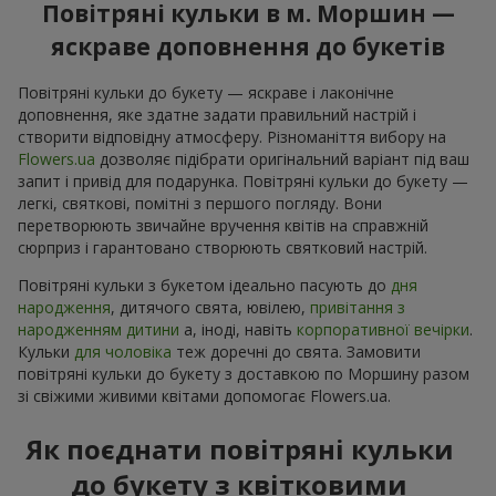
Повітряні кульки в м. Моршин —
яскраве доповнення до букетів
Повітряні кульки до букету — яскраве і лаконічне
доповнення, яке здатне задати правильний настрій і
створити відповідну атмосферу. Різноманіття вибору на
Flowers.ua
дозволяє підібрати оригінальний варіант під ваш
запит і привід для подарунка. Повітряні кульки до букету —
легкі, святкові, помітні з першого погляду. Вони
перетворюють звичайне вручення квітів на справжній
сюрприз і гарантовано створюють святковий настрій.
Повітряні кульки з букетом ідеально пасують до
дня
народження
, дитячого свята, ювілею,
привітання з
народженням дитини
а, іноді, навіть
корпоративної вечірки
.
Кульки
для чоловіка
теж доречні до свята. Замовити
повітряні кульки до букету з доставкою по Моршину разом
зі свіжими живими квітами допомогає Flowers.ua.
Як поєднати повітряні кульки
до букету з квітковими