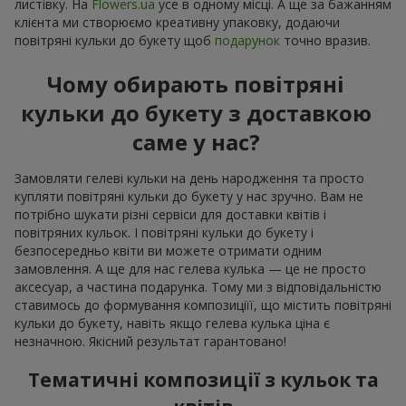
листівку. На
Flowers.ua
усе в одному місці. А ще за бажанням
клієнта ми створюємо креативну упаковку, додаючи
повітряні кульки до букету щоб
подарунок
точно вразив.
Чому обирають повітряні
кульки до букету з доставкою
саме у нас?
Замовляти гелеві кульки на день народження та просто
купляти повітряні кульки до букету у нас зручно. Вам не
потрібно шукати різні сервіси для доставки квітів і
повітряних кульок. І повітряні кульки до букету і
безпосередньо квіти ви можете отримати одним
замовлення. А ще для нас гелева кулька — це не просто
аксесуар, а частина подарунка. Тому ми з відповідальністю
ставимось до формування композиціїї, що містить повітряні
кульки до букету, навіть якщо гелева кулька ціна є
незначною. Якісний результат гарантовано!
Тематичні композиції з кульок та