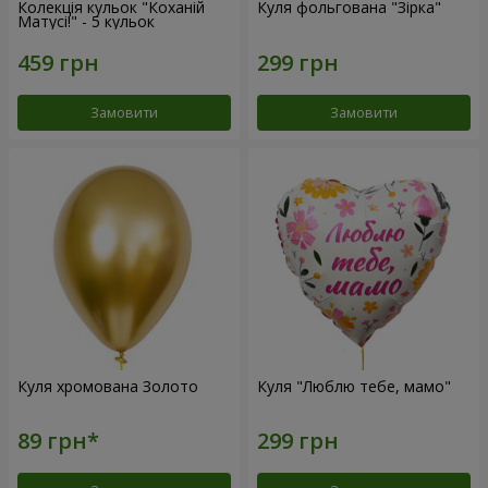
Колекція кульок "Коханій
Куля фольгована "Зірка"
Матусі!" - 5 кульок
Замовити
Замовити
Куля хромована Золото
Куля "Люблю тебе, мамо"