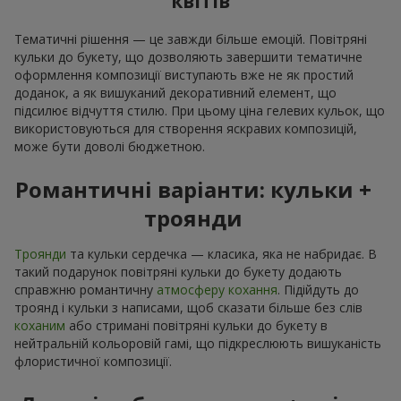
квітів
Тематичні рішення — це завжди більше емоцій. Повітряні
кульки до букету, що дозволяють завершити тематичне
оформлення композиції виступають вже не як простий
доданок, а як вишуканий декоративний елемент, що
підсилює відчуття стилю. При цьому ціна гелевих кульок, що
використовуються для створення яскравих композицій,
може бути доволі бюджетною.
Романтичні варіанти: кульки +
троянди
Троянди
та кульки сердечка — класика, яка не набридає. В
такий подарунок повітряні кульки до букету додають
справжню романтичну
атмосферу кохання
. Підійдуть до
троянд і кульки з написами, щоб сказати більше без слів
коханим
або стримані повітряні кульки до букету в
нейтральній кольоровій гамі, що підкреслюють вишуканість
флористичної композиції.