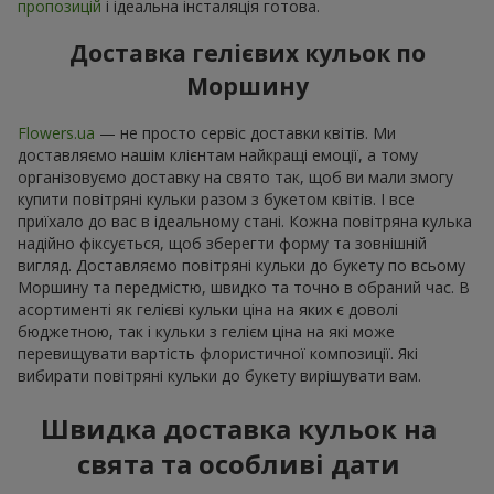
пропозицій
і ідеальна інсталяція готова.
Доставка гелієвих кульок по
Моршину
Flowers.ua
— не просто сервіс доставки квітів. Ми
доставляємо нашім клієнтам найкращі емоції, а тому
організовуємо доставку на свято так, щоб ви мали змогу
купити повітряні кульки разом з букетом квітів. І все
приїхало до вас в ідеальному стані. Кожна повітряна кулька
надійно фіксується, щоб зберегти форму та зовнішній
вигляд. Доставляємо повітряні кульки до букету по всьому
Моршину та передмістю, швидко та точно в обраний час. В
асортименті як гелієві кульки ціна на яких є доволі
бюджетною, так і кульки з гелієм ціна на які може
перевищувати вартість флористичної композиції. Які
вибирати повітряні кульки до букету вирішувати вам.
Швидка доставка кульок на
свята та особливі дати