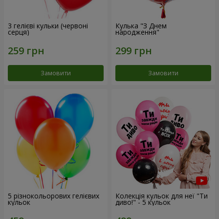
3 гелієві кульки (червоні
Кулька "З Днем
серця)
народження"
Замовити
Замовити
5 різнокольорових гелієвих
Колекція кульок для неї "Ти
кульок
диво!" - 5 кульок