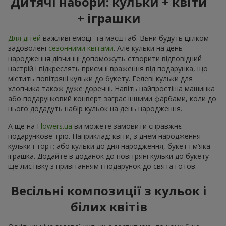
Дитячі набори: кульки + квіти
+ іграшки
Для дітей
важливі емоції та масштаб. Вьни будуть ціілком
задоволені
сезонними квітами
. Але кульки на день
народження дівчинці допоможуть створити відповідний
настрій і підкреслять приємні враження від подарунка, що
містить повітряні кульки до букету. Гелеві кульки для
хлопчика також дуже доречні. Навіть найпростіша машинка
або подарунковий конверт заграє іншими фарбами, коли до
нього додадуть набір кульок на день народження.
А ще на
Flowers.ua
ви можете замовити справжнє
подарункове тріо. Наприклад: квіти, з днем народження
кульки і торт; або кульки до дня народження, букет і м’яка
іграшка. Додайте в доданок до повітряні кульки до букету
ще листівку з привітанням і подарунок до свята готов.
Весільні композиції з кульок і
білих квітів