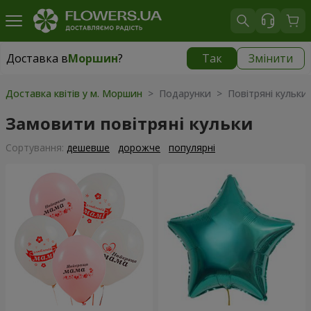
Доставка в
Моршин
?
Так
Змінити
Доставка в
Моршин
|
595 грн
Доставка квітів у м. Моршин
> Подарунки > Повітряні кульки
Замовити повітряні кульки
Сортування:
дешевше
дорожче
популярні