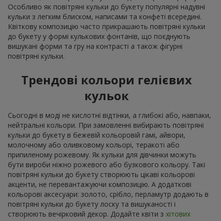
Особливо як повітряні кульки до букету популярні надувні
кульки з легким блиском, написами та конфеті всередині.
Квіткову композицію часто прикрашають повітряні кульки
до букету у формі кулькових фонтанів, що поєднують
вишукані форми та гру на контрасті а також фігурні
повітряні кульки.
Трендові кольори гелієвих
кульок
Сьогодні в моді не кислотні відтінки, а глибокі або, навпаки,
нейтральні кольори. При замовленні вибирають повітряні
кульки до букету в бежевій кольоровій гамі, айвори,
молочному або оливковому кольорі, теракоті або
припиленому рожевому. Як кульки для дівчинки можуть
бути вироби ніжно рожевого або бузкового кольору. Такі
повітряні кульки до букету створюють цікаві кольорові
акценти, не перевантажуючи композицію. А додаткові
кольорові аксесуари: золото, срібло, перламутр додають в
повітряні кульки до букету лоску та вишуканості і
створюють вечірковий декор. Додайте квіти з
хітових