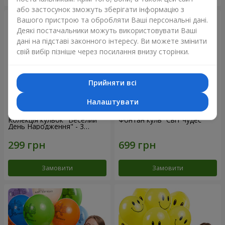
або застосунок зможуть зберігати інформацію з
Вашого пристрою та обробляти Ваші персональні дані.
Деякі постачальники можуть використовувати Ваші
дані на підставі законного інтересу. Ви можете змінити
свій вибір пізніше через посилання внизу сторінки.
Прийняти всі
Налаштувати
Колекція кульок "Веселий
Фонтан куль “Світ чудес”
День Народження" - 3
кульки
Замовити
Замовити