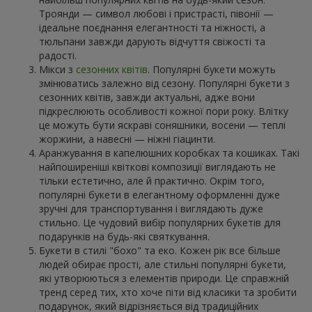
Троянди — символ любові і пристрасті, півонії —
ідеальне поєднання елегантності та ніжності, а
тюльпани завжди дарують відчуття свіжості та
радості.
Мікси з
сезонних квітів
. Популярні букети можуть
змінюватись залежно від сезону. Популярні букети з
сезонних квітів, завжди актуальні, адже вони
підкреслюють особливості кожної пори року. Влітку
це можуть бути яскраві соняшники, восени — теплі
жоржини, а навесні — ніжні гіацинти.
Аранжування в капелюшних коробках та кошиках. Такі
найпоширеніші квіткові композиції виглядають не
тільки естетично, але й практично. Окрім того,
популярні букети в елегантному оформленні дуже
зручні для транспортування і виглядають дуже
стильно. Це чудовий вибір популярних букетів для
подарунків на будь-які святкування.
Букети в стилі "бохо" та еко. Кожен рік все більше
людей обирає прості, але стильні популярні букети,
які утворюються з елементів природи. Це справжній
тренд серед тих, хто хоче піти від класики та зробити
подарунок, який відрізняється від традиційних