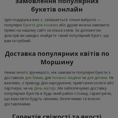
замовлення популярних
букетів онлайн
Ідея подарунка вже є, залишається тільки вибрати —
популярні
букети для коханих
або друзів можна замовити
прямо на нашому сайті за кілька кліків. За допомогою
фільтрів ви швидко знайдете такий популярний букет, що
вам потрібний.
Доставка популярних квітів по
Моршину
Немає нічого зручнішого, ніж замовити популярні букети з
доставкою
для Мами
, для
Коханої людини
чи
для дитини
. Не
важливо, з приводу Дня народження, привітання колеги або
партнера, чи на
День матері
. Ми забезпечуємо доставку
популярних букетів в будь-який район столиці, гарантуючи,
що ваші квіти будуть свіжими, безпечними та вчасно
доставленими.
Гарантія свіжості та якості