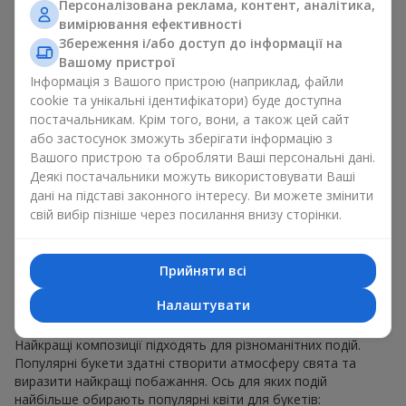
Персоналізована реклама, контент, аналітика,
для будь-якого віку і статі, а їх склад можна
вимірювання ефективності
адаптувати під будь-який захід.
Масові квіткові уподобання. Півонії, тюльпани,
Збереження і/або доступ до інформації на
ромашки — популярні букети, що залишаються
Вашому пристрої
привабливими для покупців. Вони не тільки мають
Інформація з Вашого пристрою (наприклад, файли
чудовий вигляд. Такі популярні букети відображають
cookie та унікальні ідентифікатори) буде доступна
атмосферу свіжості та природної краси.
постачальникам. Крім того, вони, а також цей сайт
або застосунок зможуть зберігати інформацію з
Популярні квіти для букетів часто змінюються залежно від
Вашого пристрою та обробляти Ваші персональні дані.
пори року, але ці класичні популярні букети завжди
Деякі постачальники можуть використовувати Ваші
залишаються в списку тих що мають найбільший попит.
дані на підставі законного інтересу. Ви можете змінити
Якщо ви хочете бути впевненими у своєму виборі,
свій вибір пізніше через посилання внизу сторінки.
звертайтесь до цих перевірених часом популярних квітів.
Для яких подій в м. Моршин
Прийняти всі
обирають популярні букети
Налаштувати
Що важливо пам’ятати, обираючи популярні букети?
Найкращі композиції підходять для різноманітних подій.
Популярні букети здатні створити атмосферу свята та
виразити найкращі побажання. Ось для яких подій
найбільше обирають популярні квіти для букетів: