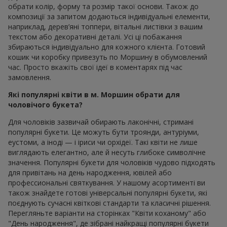
обрати колір, форму та розмір такої основи. Також до
композиції за запитом додаються індивідуальні елементи,
наприклад, дерев’яні топпери, вітальні листівки з вашим
текстом або декоративні деталі. Усі ці побажання
збираються індивідуально для кожного клієнта. Готовий
кошик чи коробку привезуть по Моршину в обумовлений
час. Просто вкажіть свої ідеї в коментарях під час
замовлення.
Які популярні квіти в м. Моршин обрати для
чоловічого букета?
Для чоловіків зазвичай обирають лаконічні, стримані
популярні букети. Це можуть бути троянди, антуріуми,
еустоми, а іноді — і іриси чи орхідеї. Такі квіти не лише
виглядають елегантно, але й несуть глибоке символічне
значення. Популярні букети для чоловіків чудово підходять
для привітань на день народження, ювілей або
профессиональні святкування. У нашому асортименті ви
також знайдете готові універсальні популярні букети, які
поєднують сучасні квіткові стандарти та класичні рішення.
Перегляньте варіанти на сторінках "Квіти коханому" або
"День народження", де зібрані найкращі популярні букети