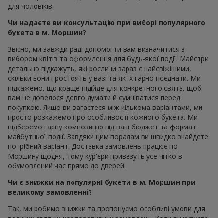
для чоловіків.
Чи надаєте ви консультацію при виборі популярного
букета в м. Моршин?
Звісно, ми завжди раді допомогти вам визначитися з
вибором квітів та оформлення для будь-якої події. Майстри
детально підкажуть, які рослини зараз є найсвіжішими,
скільки вони простоять у вазі та як їх гарно поєднати. Ми
підкажемо, що краще підійде для конкретного свята, щоб
вам не довелося довго думати й сумніватися перед
покупкою. Якщо ви вагаєтеся між кількома варіантами, ми
просто розкажемо про особливості кожного букета. Ми
підберемо гарну композицію під ваш бюджет та формат
майбутньої події. Завдяки цим порадам ви швидко знайдете
потрібний варіант. Доставка замовлень працює по
Моршину щодня, тому кур'єри привезуть усе чітко в
обумовлений час прямо до дверей.
Чи є знижки на популярні букети в м. Моршин при
великому замовленні?
Так, ми робимо знижки та пропонуємо особливі умови для