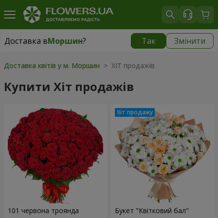
Доставка в
Моршин
?
Так
Змінити
Доставка в
Моршин
|
595 грн
Доставка квітів у м. Моршин
> ХІТ продажів
Купити Хіт продажів
101 червона троянда
Букет "Квітковий бал"