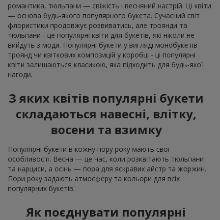
романтика, тюльпани — свіжість і весняний настрій. Ці квіти
— основа будь-якого популярного букета. Сучасний світ
флористики продовжує розвиватись, але троянди та
тюльпани - це популярні квіти для букетів, які ніколи не
вийдуть з моди. Популярні букети у вигляді монобукетів
троянд чи квіткових композицій у коробці - ці популярні
квіти залишаються класикою, яка підходить для будь-якої
нагоди.
З яких квітів популярні букети
складаються навесні, влітку,
восени та взимку
Популярні букети в кожну пору року мають свої
особливості. Весна — це час, коли розквітають тюльпани
та нарциси, а осінь — пора для яскравих айстр та жоржин.
Пори року задають атмосферу та кольори для всіх
популярних букетів.
Як поєднувати популярні