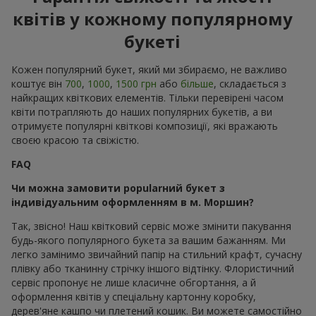
квітів у кожному популярному
букеті
Кожен популярний букет, який ми збираємо, не важливо
коштує він
700
,
1000
,
1500 грн
або
більше
, складається з
найкращих квіткових елементів. Тільки перевірені часом
квіти потрапляють до наших популярних букетів, а ви
отримуєте популярні квіткові композиції, які вражають
своєю красою та свіжістю.
FAQ
Чи можна замовити popularний букет з
індивідуальним оформленням в м. Моршин?
Так, звісно! Наш квітковий сервіс може змінити пакування
будь-якого популярного букета за вашим бажанням. Ми
легко замінимо звичайний папір на стильний крафт, сучасну
плівку або тканинну стрічку іншого відтінку. Флористичний
сервіс пропонує не лише класичне обгортання, а й
оформлення квітів у спеціальну картонну коробку,
дерев'яне кашпо чи плетений кошик. Ви можете самостійно