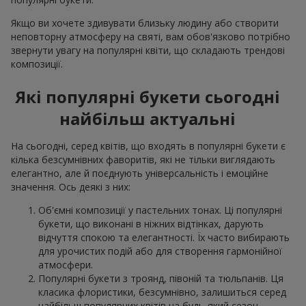
Якщо ви хочете здивувати близьку людину або створити
неповторну атмосферу на святі, вам обов'язково потрібно
звернути увагу на популярні квіти, що складають трендові
композиції.
Які популярні букети сьогодні
найбільш актуальні
На сьогодні, серед квітів, що входять в популярні букети є
кілька безсумнівних фаворитів, які не тільки виглядають
елегантно, але й поєднують універсальність і емоційне
значення. Ось деякі з них:
Об'ємні композиції у пастельних тонах. Ці популярні
букети, що виконані в ніжних відтінках, дарують
відчуття спокою та елегантності. Їх часто вибирають
для урочистих подій або для створення гармонійної
атмосфери.
Популярні букети з троянд, півоній та тюльпанів. Ця
класика флористики, безсумнівно, залишиться серед
найбільш популярних квітів на будь-який сезон.