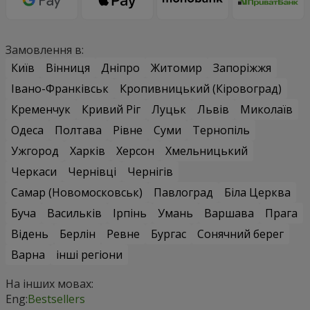
Замовлення в:
Київ
Вінниця
Дніпро
Житомир
Запоріжжя
Івано-Франківськ
Кропивницький (Кіровоград)
Кременчук
Кривий Ріг
Луцьк
Львів
Миколаїв
Одеса
Полтава
Рівне
Суми
Тернопіль
Ужгород
Харків
Херсон
Хмельницький
Черкаси
Чернівці
Чернігів
Самар (Новомосковськ)
Павлоград
Біла Церква
Буча
Васильків
Ірпінь
Умань
Варшава
Прага
Відень
Берлін
Ревне
Бургас
Сонячний берег
Варна
інші регіони
На інших мовах:
Eng:
Bestsellers