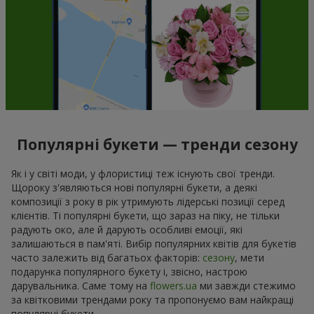
Популярні букети — тренди сезону
Як і у світі моди, у флористиці теж існують свої тренди.
Щороку з'являються нові популярні букети, а деякі
композиції з року в рік утримують лідерські позиції серед
клієнтів. Ті популярні букети, що зараз на піку, не тільки
радують око, але й дарують особливі емоції, які
залишаються в пам'яті. Вибір популярних квітів для букетів
часто залежить від багатьох факторів:
сезону
, мети
подарунка популярного букету і, звісно, настрою
дарувальника. Саме тому на
flowers.ua
ми завжди стежимо
за квітковими трендами року та пропонуємо вам найкращі
популярні букети.