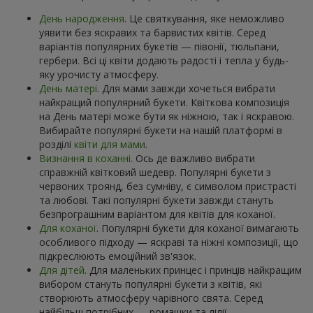
День народження
. Це святкування, яке неможливо
уявити без яскравих та барвистих квітів. Серед
варіантів популярних букетів — півонії, тюльпани,
гербери. Всі ці квіти додають радості і тепла у будь-
яку урочисту атмосферу.
День матері
. Для мами завжди хочеться вибрати
найкращий популярний букети. Квіткова композиція
на День матері може бути як ніжною, так і яскравою.
Вибирайте популярні букети на нашій платформі в
розділі
квіти для мами
.
Визнання в коханні
. Ось де важливо вибрати
справжній квітковий шедевр. Популярні букети з
червоних троянд, без сумніву, є символом пристрасті
та любові. Такі популярні букети завжди стануть
безпрограшним варіантом для квітів для коханої.
Для коханої
. Популярні букети для коханої вимагають
особливого підходу — яскраві та ніжні композиції, що
підкреслюють емоційний зв'язок.
Для дітей
. Для маленьких принцес і принців найкращим
вибором стануть популярні букети з квітів, які
створюють атмосферу чарівного свята. Серед
найбільш потрібних — ромашки та лілії.