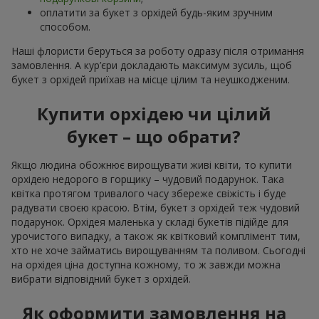
оплатити за букет з орхідей будь-яким зручним
способом.
Наші флористи беруться за роботу одразу після отримання
замовлення. А кур’єри докладають максимум зусиль, щоб
букет з орхідей приїхав на місце цілим та неушкодженим.
Купити орхідею чи цілий
букет – що обрати?
Якщо людина обожнює вирощувати живі квіти, то купити
орхідею недорого в горщику – чудовий подарунок. Така
квітка протягом тривалого часу збереже свіжість і буде
радувати своєю красою. Втім, букет з орхідей теж чудовий
подарунок. Орхідея маленька у складі букетів підійде для
урочистого випадку, а також як квітковий комплімент тим,
хто не хоче займатись вирощуванням та поливом. Сьогодні
на орхідея ціна доступна кожному, то ж завжди можна
вибрати відповідний букет з орхідей.
Як оформити замовлення на