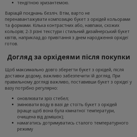
тендітною хризантемою.
Варіацій поєднань безліч. Втім, варто не
перенавантажувати композицію букет з орхідей кольорами
та формами. Кілька контрастних або, навпаки, схожих
кольорів; 2-3 різні текстури і стильний дизайнерський букет
квітів, наприклад до привітання з днем народження орхідеї
готов.
Догляд за орхідеями після покупки
Щоб максимально довго зберегти букет з орхідей, після
доставки додому, важливо забезпечити їй догляд. При
правильному догляді важливо, поставивши букет з орхідеї у
вазу потрібно регулярно:
оновлювати зріз стебел;
змінювати воду в вазі де стоїть букет з орхідей
(краще щоб вона була кімнатної температури,
очищена від домішок);
намагатись дотримуватись сталого температурного
режиму