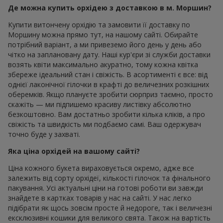
Де можна купить орхідею з доставкою в м. Моршин?
Купити витончену орхідію та замовити її доставку по
Моршину можна прямо тут, на нашому сайті. Обирайте
потрібний варіант, а ми привеземо його день у день або
чітко на заплановану дату. Наші кур'єри зі служби доставки
возять квіти максимально акуратно, тому кожна квітка
збереже ідеальний стан і свіжість. В асортименті є все: від
однієї лаконічної гілочки в крафті до величезних розкішних
оберемків. Якщо плануєте зробити сюрприз таємно, просто
скажіть — ми підпишемо красиву листівку абсолютно
безкоштовно. Вам достатньо зробити кілька кліків, а про
свіжість та швидкість ми подбаємо самі. Ваш одержувач
точно буде у захваті.
Яка ціна орхідей на вашому сайті?
Ціна кожного букета вираховується окремо, адже все
залежить від сорту орхідеї, кількості гілочок та фінального
пакування. Усі актуальні ціни на готові роботи ви завжди
знайдете в картках товарів у нас на сайті. У нас легко
підібрати як щось зовсім просте й недороге, так і величезні
ексклюзивні кошики для великого свята. Також на вартість