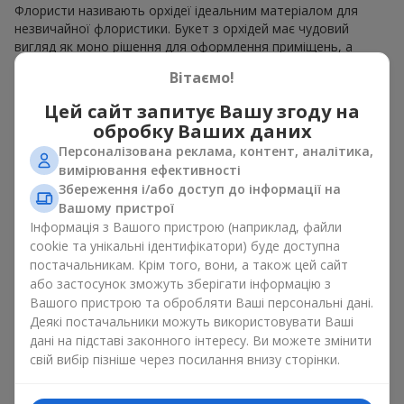
Флористи називають орхідеї ідеальним матеріалом для
незвичайної флористики. Букет з орхідей має чудовий
вигляд як моно рішення для оформлення приміщень, а
також як варіант міксу з іншими квітами, що зберігає свою
Вітаємо!
виразність у будь-якому форматі. Завдяки своїй структурі
орхідея дозволяє створювати композиції у класичному,
Цей сайт запитує Вашу згоду на
мінімалістичному або сучасному стилі. Букет з орхідей
обробку Ваших даних
виглядає ефектно як у камерних, так і в масштабних
Персоналізована реклама, контент, аналітика,
роботах, а її розкішні суцвіття легко стають центральним
вимірювання ефективності
елементом композиції букет з орхідей. Залежно від
Збереження і/або доступ до інформації на
оформлення і сорту рослин різниться на орхідеї ціна.
Вашому пристрої
Зважайте на це перш ніж замовити букет з орхідей.
Інформація з Вашого пристрою (наприклад, файли
Кому дарують орхідеї?
cookie та унікальні ідентифікатори) буде доступна
постачальникам. Крім того, вони, а також цей сайт
або застосунок зможуть зберігати інформацію з
Букет з орхідей універсальний і може підійти будь-кому. Їх
Вашого пристрою та обробляти Ваші персональні дані.
дарують
коханим жінками
,
мамі
,
дівчині
,
дружині
, сестрі,
Деякі постачальники можуть використовувати Ваші
подрузі,
колезі
або
бізнес-партнеру
. Сьогодні можна орхідеї
дані на підставі законного інтересу. Ви можете змінити
купити недорого, а тому шансів зробити бажаний
свій вибір пізніше через посилання внизу сторінки.
подарунок стає ще більше.
Букет з орхідей — ідеальна квіткова композиція для