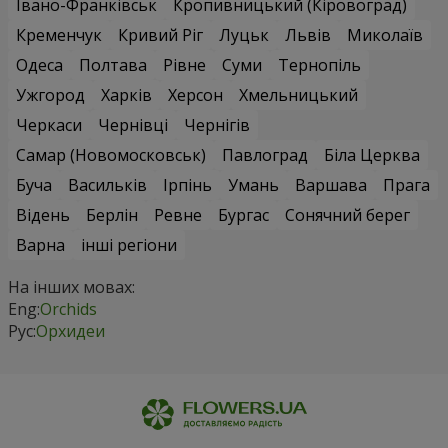
Івано-Франківськ
Кропивницький (Кіровоград)
Кременчук
Кривий Ріг
Луцьк
Львів
Миколаїв
Одеса
Полтава
Рівне
Суми
Тернопіль
Ужгород
Харків
Херсон
Хмельницький
Черкаси
Чернівці
Чернігів
Самар (Новомосковськ)
Павлоград
Біла Церква
Буча
Васильків
Ірпінь
Умань
Варшава
Прага
Відень
Берлін
Ревне
Бургас
Сонячний берег
Варна
інші регіони
На інших мовах:
Eng:
Orchids
Рус:
Орхидеи