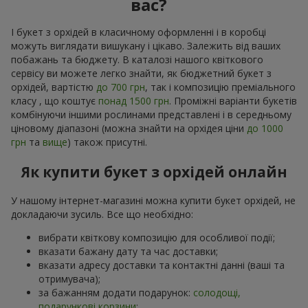
вас?
І букет з орхідей в класичному оформленні і в коробці
можуть виглядати вишукану і цікаво. Залежить від ваших
побажань та бюджету. В каталозі нашого квіткового
сервісу ви можете легко знайти, як бюджетний букет з
орхідей, вартістю
до 700 грн
, так і композицію преміального
класу , що коштує
понад 1500 грн
. Проміжні варіанти букетів
комбінуючи іншими рослинами представлені і в середньому
ціновому діапазоні (можна знайти на орхідея ціни
до 1000
грн
та
вище
) також присутні.
Як купити букет з орхідей онлайн
У нашому інтернет-магазині можна купити букет орхідей, не
докладаючи зусиль. Все що необхідно:
вибрати квіткову композицію для особливої події;
вказати бажану дату та час доставки;
вказати адресу доставки та контактні данні (ваші та
отримувача);
за бажанням додати подарунок:
солодощі,
подарункові корзини
;