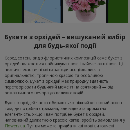
Букети з орхідей – вишуканий вибір
для будь-якої події
Серед сотень видів флористичних композицій саме букет з
орхідей вважається найвишуканішою і найелегантнішою. Ці
незвичні екзотичні квіти завжди асоціювалися з
оригінальністю, тропічною красою та особливою
символікою. Букет з орхідей має природну здатність
перетворювати будь-який момент на святковий — від
романтичного вечора до великих подій.
Букет з орхідей часто обирають як ніжний квітковий акцент
там, де потрібна стримана, але відверта ароматна
елегантність. Якщо і вам потрібен букет з орхідей,
наповнений делікатною красою квітів, зробіть замовлення у
Flowers.ua
. Тут ви можете придбати квіткові витончені