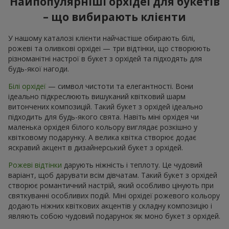
Найпопулярніші орхідеї для букетів
– що вибирають клієнти
У нашому каталозі клієнти найчастіше обирають білі,
рожеві та оливкові орхідеі — три відтінки, що створюють
різноманітні настрої в букет з орхідей та підходять для
будь-якої нагоди.
Білі орхідеї
— символ чистоти та елегантності. Вони
ідеально підкреслюють вишуканий квітковий шарм
витончених композицій. Такий букет з орхідей ідеально
підходить для будь-якого свята. Навіть міні орхідея чи
маленька орхідея білого кольору виглядає розкішно у
квітковому подарунку. А велика квітка створює додає
яскравий акцент в дизайнерський букет з орхідей.
Рожеві відтінки
дарують ніжність і теплоту. Це чудовий
варіант, щоб дарувати всім дівчатам. Такий букет з орхідей
створює романтичний настрій, який особливо цінують при
святкуванні особливих подій. Міні орхідеї рожевого кольору
додають ніжних квіткових акцентів у складну композицію і
являють собою чудовий подарунок як моно букет з орхідей.