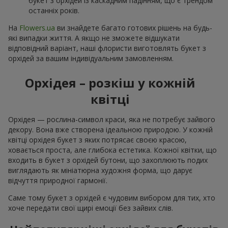
букет з орхідей із каскадним падінням, що є трендом
останніх років.
На
Flowers.ua
ви знайдете багато готових рішень на будь-
які випадки життя. А якщо не зможете відшукати
відповідний варіант, наші флористи виготовлять букет з
орхідей за вашим індивідуальним замовленням.
Орхідея – розкіш у кожній
квітці
Орхідея — рослина-символ краси, яка не потребує зайвого
декору. Вона вже створена ідеальною природою. У кожній
квітці орхідея букет з яких потрясає своєю красою,
ховається проста, але глибока естетика. Кожної квітки, що
входить в букет з орхідей бутони, що захоплюють подих
виглядають як мініатюрна художня форма, що дарує
відчуття природної гармонії.
Саме тому букет з орхідей є чудовим вибором для тих, хто
хоче передати свої щирі емоції без зайвих слів.