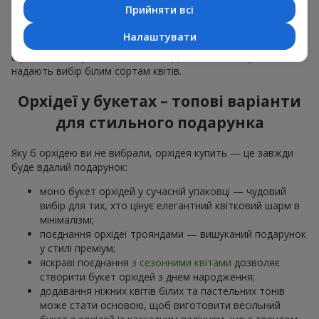
особливої події: річниць,
побачень
,
днів народження
та
Прийняти всі
навіть
бізнес-привітань
.
Налаштувати
Для романтики обирають ніжну екзотику — букет з орхідей
в рожевих та фіолетових тонах. Для
весільних букетів
надають вибір білим сортам квітів.
Орхідеї у букетах – топові варіанти
для стильного подарунка
Яку б орхідею ви не вибрали, орхідея купить — це завжди
буде вдалий подарунок:
моно букет орхідей у сучасній упаковці — чудовий
вибір для тих, хто цінує елегантний квітковий шарм в
мінімалізмі;
поєднання орхідеї трояндами — вишуканий подарунок
у стилі преміум;
яскраві поєднання
з сезонними квітами
дозволяє
створити букет орхідей з днем народження;
додавання ніжних квітів білих та пастельних тонів
може стати основою, щоб виготовити весільний