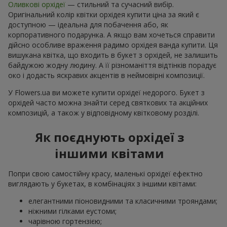
Оливкові орхідеї
— стильний та сучасний вибір.
Оригінальний колір квітки орхідея купити ціна за який є
доступною — ідеальна для побачення або, як
корпоративного подарунка. А якщо вам хочеться справити
дійсно особливе враження радимо орхідея ванда купити. Ця
вишукана квітка, що входить в букет з орхідей, не залишить
байдужою жодну людину. А її різноманіття відтінків порадує
око і додасть яскравих акцентів в неймовірні композиції.
У Flowers.ua ви можете купити орхідеї недорого. Букет з
орхідей часто можна знайти серед святкових та акційних
композицій, а також у відповідному квітковому розділі.
Як поєднують орхідеї з
іншими квітами
Попри свою самостійну красу, маленькі орхідеї ефектно
виглядають у букетах, в комбінаціях з іншими квітами:
елегантними піоновидними та класичними трояндами;
ніжними гілками еустоми;
чарівною гортензією;