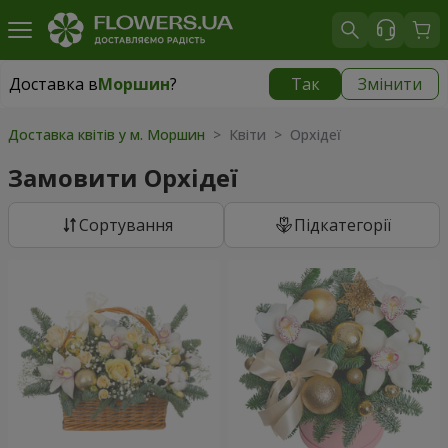
Доставка в
Моршин
?
Так
Змінити
Доставка в
Моршин
|
595 грн
Доставка квітів у м. Моршин
> Квіти > Орхідеї
Замовити Орхідеї
Сортування
Підкатегорії