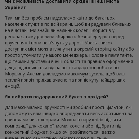
Чи є можливість доставити орхідеї в інші міста
України?
Так, ми без проблем надсилаємо квіти до багатьох
населених пунктів по всій країні, щоб ви радували близьких
на відстані. Ми знайшли надійних колег-флористів у
регіонах, тому рослини збирають безпосередньо перед
врученням і вони не в'януть у дорозі. Увесь список
доступних міст можна глянути на окремій сторінці сайту або
просто уточнити у нашого менеджера. Головне пам’ятайте,
що терміни доставки в інші області та правила оформлення
дещо відрізняються від нашої стандартної роботи по
Моршину. Але ми докладемо максимум зусиль, щоб ваш
теплий привіт приїхав вчасно та приніс купу найщиріших
емоцій.
Як вибрати подарунковий букет з орхідей?
Для максимальної зручності ми зробили прості фільтри, які
допоможуть вам швидко впорядкувати весь асортимент за
приводами чи кольорами. Можна в пару кліків відсіяти
композиції для коханої, мами, колеги або підібрати під
конкретний бюджет. Якщо очі розбігаються і важко
визначитися самостійно, обов'язково пишіть чи