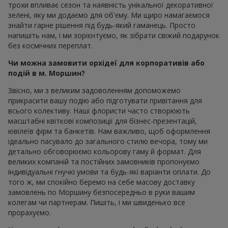
трохи впливає сезон та наявність унікальної декоративної
зелені, яку ми додаємо для об'єму. Ми щиро намагаємося
знайти гарне рішення під будь-який гаманець. Просто
напишіть нам, і ми зорієнтуємо, як зібрати свіжий подарунок
без космічних переплат.
Чи можна замовити орхідеї для корпоративів або
подій в м. Моршин?
Звісно, ми з великим задоволенням допоможемо
прикрасити вашу подію або підготувати привітання для
всього колективу. Наші флористи часто створюють
масштабні квіткові композиції для бізнес-презентацій,
ювілеїв фірм та банкетів. Нам важливо, щоб оформлення
ідеально пасувало до загального стилю вечора, тому ми
детально обговорюємо кольорову гаму й формат. Для
великих компаній та постійних замовників пропонуємо
індивідуальні гнучкі умови та будь-які варіанти оплати. До
того ж, ми спокійно беремо на себе масову доставку
замовлень по Моршину безпосередньо в руки вашим
колегам чи партнерам. Пишіть, і ми швиденько все
прорахуємо.