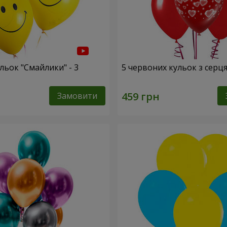
льок "Смайлики" - 3
5 червоних кульок з серц
Замовити