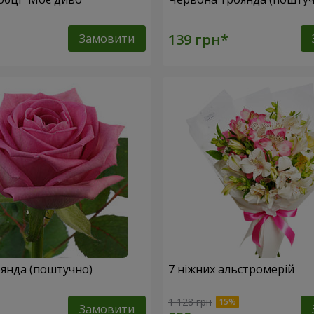
Замовити
янда (поштучно)
7 ніжних альстромерій
1 128 грн
Замовити