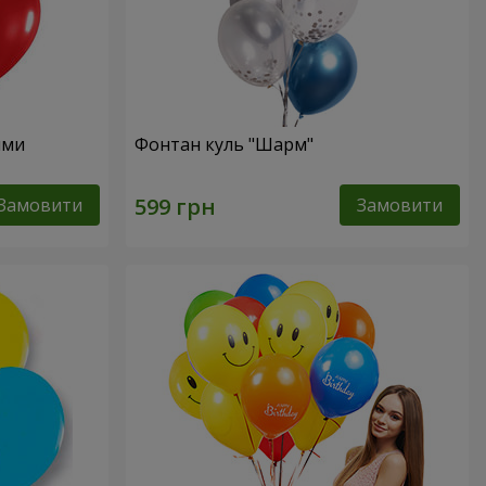
ями
Фонтан куль "Шарм"
Замовити
Замовити