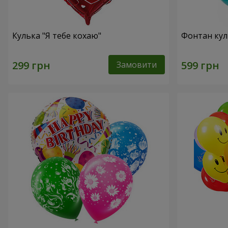
Кулька "Я тебе кохаю"
Фонтан куль
Замовити