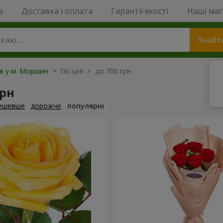
a
Доставка і оплата
Гарантії якості
Наші ма
Знайт
ів у м. Моршин
> По ціні > до 700 грн
грн
ешевше
дорожче
популярні