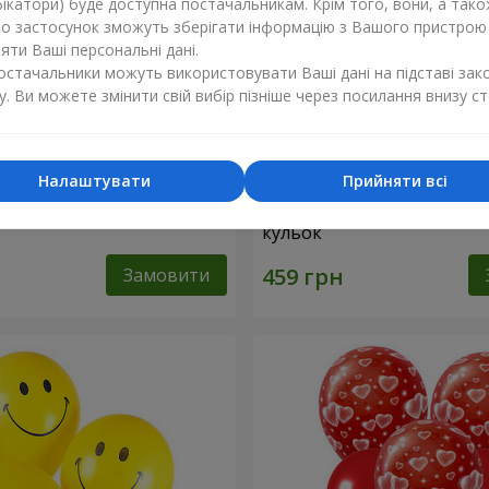
ікатори) буде доступна постачальникам. Крім того, вони, а тако
бо застосунок зможуть зберігати інформацію з Вашого пристрою
ти Ваші персональні дані.
постачальники можуть використовувати Ваші дані на підставі зак
у. Ви можете змінити свій вибір пізніше через посилання внизу ст
Налаштувати
Прийняти всі
ь “Сяйво перлів”
Колекція кульок "Коханій М
кульок
Замовити