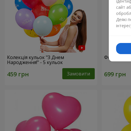
ідентиф
сайт а
обробля
Деякі 
інтерес
Колекція кульок "З Днем
Фонтан кул
Народження!" - 5 кульок
Замовити