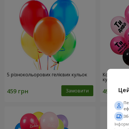
5 різнокольорових гелієвих кульок
Колекція ку
кульок
Цей
Замовити
Пе
еф
Зб
Інформа