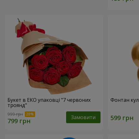
Букет в ЕКО упаковці "7 червоних
Фонтан куль
троянд"
999 грн
Замовити