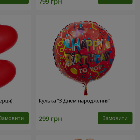
серця)
Кулька "З Днем народження"
Замовити
Замовити