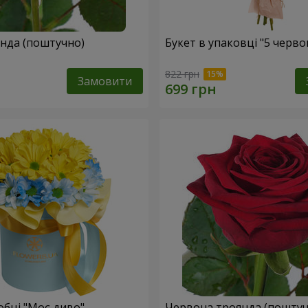
Жовта троянда (поштучно)
Букет в упаковці "5 черв
822 грн
Замовити
обці "Моє диво"
Червона троянда (поштуч