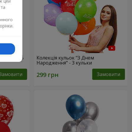
ж цей
 та
онного
орінки.
атусі!" - 5
Колекція кульок "З Днем
Народження" - 3 кульки
Замовити
Замовити