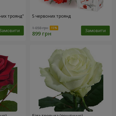
оних троянд"
5 червоних троянд
1 058 грн
Замовити
Замовити
но)
Біла троянда (поштучно)