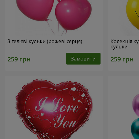
3 гелієві кульки (рожеві серця)
Колекція ку
кульки
Замовити