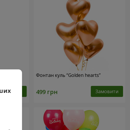
Фонтан куль “Golden hearts”
аших
Замовити
Замовити