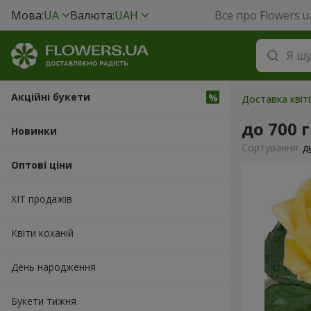
Мова:
UA
Валюта:
UAH
Все про Flowers.u
Акційні букети
Доставка квіт
до 700 
Новинки
Сортування:
д
Оптові ціни
ХІТ продажів
Квіти коханій
День народження
Букети тижня