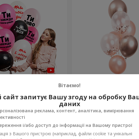
льок для неї "Ти диво!" - 5
Фонтан куль "Ніжність"
Вітаємо!
 сайт запитує Вашу згоду на обробку В
Замовити
даних
рсоналізована реклама, контент, аналітика, вимірювання
ективності
ереження і/або доступ до інформації на Вашому пристрої
ція з Вашого пристрою (наприклад, файли cookie та унікальні