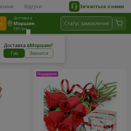
газини
Відгуки
Зв’яжіться з нами
Доставка в
и
Моршин
Статус замовлення
595 грн
Доставка в
Моршин
?
Так
Змінити